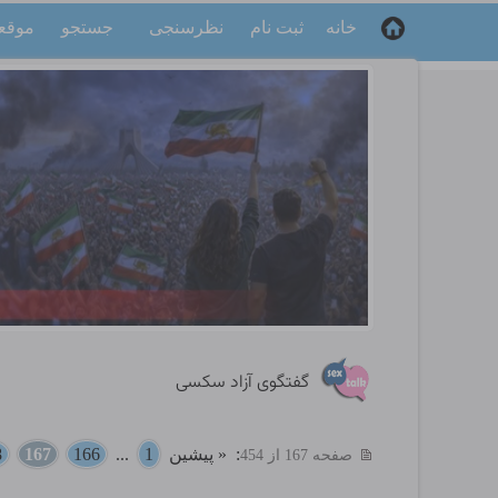
خانه
ثبت نام
نظرسنجی
جستجو
موقع
گفتگوی آزاد سکسی
:
« پیشین
1
...
166
167
8
صفحه 167 از 454