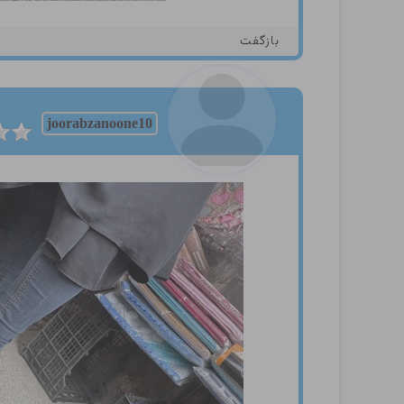
بازگفت
joorabzanoone10