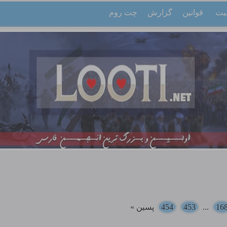
یت
قوانین
گزارش
چت روم
16
...
453
454
پسین »