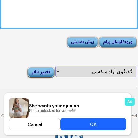
|
Moderator List
|
FAQ
|
How To
|
Rules
|
News
|
DMCA/Report Abuse (گزارش)
Sexy Pictures Archive
|
Adult Forums
|
Advertise on Looti
Copyright © 2009-2025
Looti.net
. Looti Forums is not responsible for the content of external
sites