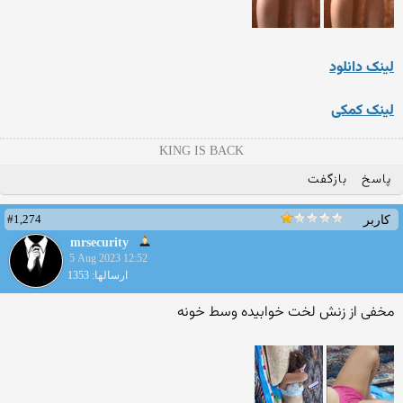
لینک دانلود
لینک کمکی
KING IS BACK
پاسخ
بازگفت
#1,274
کاربر
mrsecurity
5 Aug 2023 12:52
ارسالها: 1353
مخفی از زنش لخت خوابیده وسط خونه