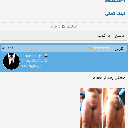
لینک دانلود
لینک کمکی
KING IS BACK
پاسخ
بازگفت
#1,273
کاربر
mrsecurity
5 Aug 2023 12:42
ارسالها: 1353
مخفی بعد از حمام