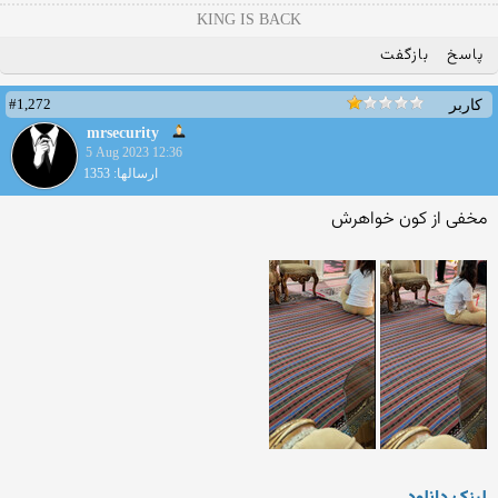
KING IS BACK
پاسخ
بازگفت
#1,272
کاربر
mrsecurity
5 Aug 2023 12:36
ارسالها: 1353
مخفی از کون خواهرش