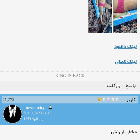
لینک دانلود
لینک کمکی
KING IS BACK
پاسخ
بازگفت
#1,275
کاربر
mrsecurity
5 Aug 2023 14:13
ارسالها: 1353
مخفی از زنش