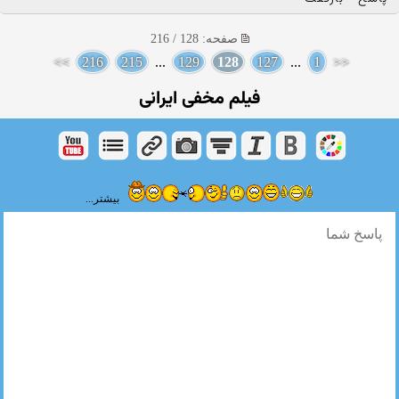
صفحه: 128 / 216
>>
216
215
...
129
128
127
...
1
<<
فیلم مخفی ایرانی
بیشتر...