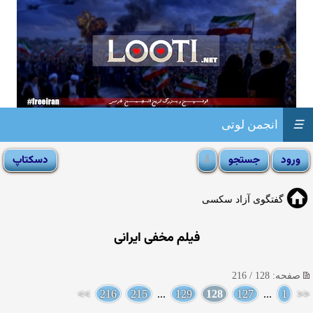
☰
انجمن لوتی
گفتگوی آزاد سکسی
فیلم مخفی ایرانی
صفحه: 128 / 216
>>
216
215
...
129
128
127
...
1
<<