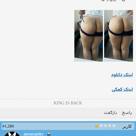
لینک دانلود
لینک کمکی
KING IS BACK
پاسخ
بازگفت
#1,280
کاربر
mrsecurity