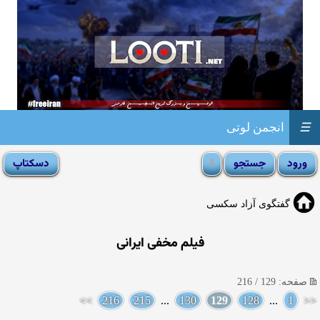
☰
انجمن لوتی
گفتگوی آزاد سکسی
فیلم مخفی ایرانی
صفحه: 129 / 216
>>
216
215
...
130
129
128
...
1
<<