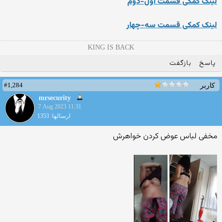
لینک کمکی قسمت اول-دوم
لینک کمکی قسمت سه-چهار
KING IS BACK
پاسخ
بازگفت
#1,284
کاربر
mrsecurity
7 Aug 2023 11:31
ارسالها: 1353
مخفی لباس عوض کردن خواهرش