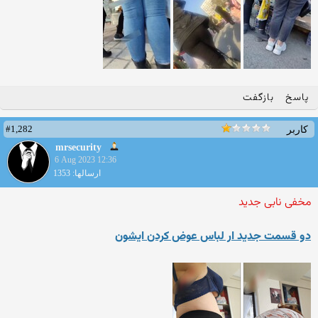
پاسخ
بازگفت
#1,282
کاربر
mrsecurity
6 Aug 2023 12:36
ارسالها: 1353
مخفی نابی جدید
دو قسمت جدید ار لباس عوض کردن ایشون