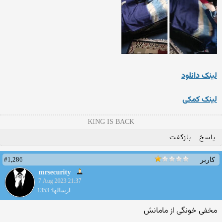
لینک دانلود
لینک کمکی
KING IS BACK
پاسخ
بازگفت
#1,286
کاربر
mrsecurity
7 Aug 2023 21:37
ارسالها: 1353
مخفی خونگی از مامانش