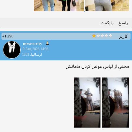
پاسخ
بازگفت
#1,290
کاربر
mrsecurity
9 Aug 2023 14:03
ارسالها: 1353
مخفی از لباس عوض کردن مامانش