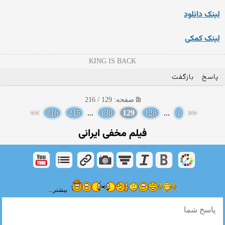
لینک دانلود
لینک کمکی
KING IS BACK
پاسخ
بازگفت
صفحه: 129 / 216
>>
216
215
...
130
129
128
...
1
<<
فیلم مخفی ایرانی
بیشتر...