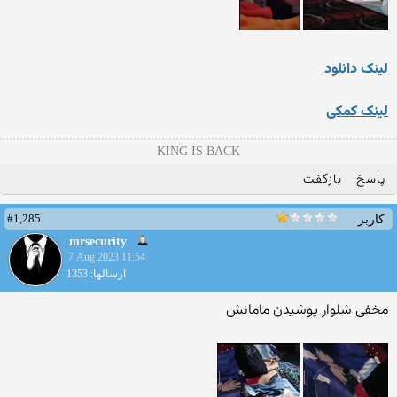
لینک دانلود
لینک کمکی
KING IS BACK
پاسخ
بازگفت
#1,285
کاربر
mrsecurity
7 Aug 2023 11:54
ارسالها: 1353
مخفی شلوار پوشیدن مامانش