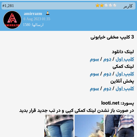
#1,281
کاربر
amirrazm
6 Aug 2023 01:35
ارسالها: 1580
3 کلیپ مخفی خیابونی
لینک دانلود
کلیپ اول
/
دوم
/
سوم
لینک کمکی
کلیپ اول
/
دوم
/
سوم
پخش آنلاین
کلیپ اول
/
دوم
/
سوم
پسورد: looti.net
در صورت باز نشدن لینک کمکی کپی و در تب جدید قرار بدید