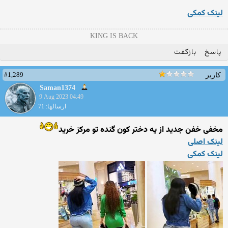
لینک کمکی
KING IS BACK
پاسخ
بازگفت
#1,289
کاربر
Saman1374
9 Aug 2023 04:49
ارسالها: 71
مخفی خفن جدید از یه دختر کون گنده تو مرکز خرید
لینک اصلی
لینک کمکی