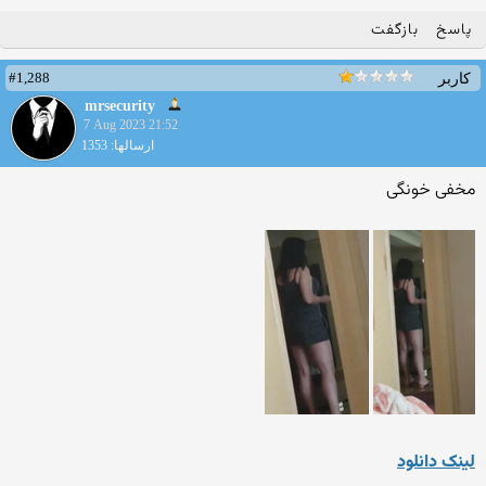
پاسخ
بازگفت
#1,288
کاربر
mrsecurity
7 Aug 2023 21:52
ارسالها: 1353
مخفی خونگی
لینک دانلود