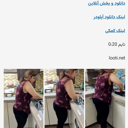
دانلود و پخش آنلاین
لینک دانلود آپلودر
لینک کمکی
تایم 0:20
looti.net