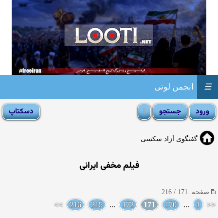
☰
انجمن لوتی
گفتگوی آزاد سکسی
فیلم مخفی ایرانی
صفحه: 171 / 216
>>
216
215
...
172
171
170
...
1
<<