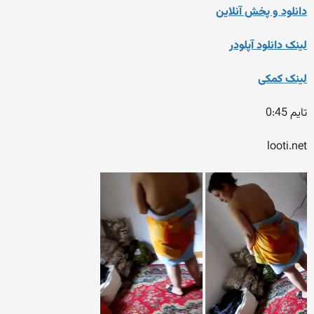
دانلود و پخش آنلاین
لینک دانلود آپلودر
لینک کمکی
تایم 0:45
looti.net