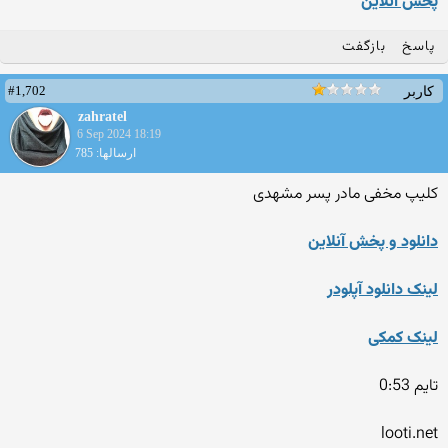
پخش انلاین
پاسخ
بازگفت
#1,702
کاربر
zahratel
6 Sep 2024 18:19
ارسالها: 785
کلیپ مخفی مادر پسر مشهدی
دانلود و پخش آنلاین
لینک دانلود آپلودر
لینک کمکی
تایم 0:53
looti.net