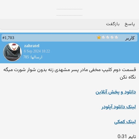
.....................
.....................
پاسخ
بازگفت
#1,703
کاربر
zahratel
6 Sep 2024 18:22
ارسالها: 785
قسمت دوم کلیپ مخفی مادر پسر مشهدی زنه بدون شوار شورت میگه
نگاه نکن
دانلود و پخش آنلاین
لینک دانلود آپلودر
لینک کمکی
تایم 0:31