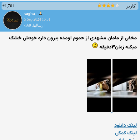
#1,701
کاربر
sagha
5 Sep 2024 16:51
ارسالها: 7569
مخفی از مامان مشهدی از حموم اومده بیرون داره خودش خشک
میکنه زمان۳دقیقه
لینک دانلود
لینک کمکی