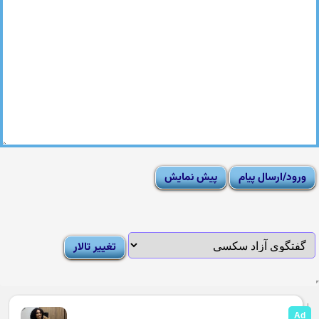
|
Moderator List
|
FAQ
|
How To
|
Rules
|
News
|
DMCA/Report Abuse (گزارش)