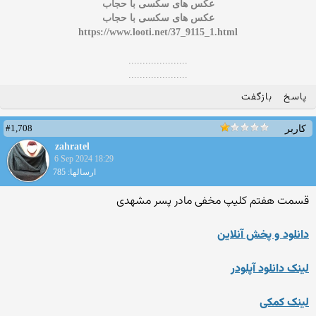
عکس های سکسی با حجاب
عکس های سکسی با حجاب
https://www.looti.net/37_9115_1.html
.....................
.....................
پاسخ
بازگفت
#1,708
کاربر
zahratel
6 Sep 2024 18:29
ارسالها: 785
قسمت هفتم کلیپ مخفی مادر پسر مشهدی
دانلود و پخش آنلاین
لینک دانلود آپلودر
لینک کمکی