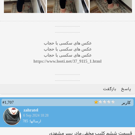
.....................
.....................
عکس های سکسی با حجاب
عکس های سکسی با حجاب
عکس های سکسی با حجاب
https://www.looti.net/37_9115_1.html
.....................
.....................
پاسخ
بازگفت
#1,707
کاربر
zahratel
6 Sep 2024 18:28
ارسالها: 785
قسمت ششم کلیپ مخفی مادر پسر مشهدی