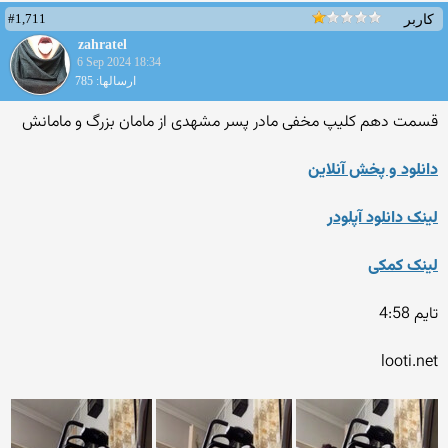
#1,711
کاربر
zahratel
6 Sep 2024 18:34
ارسالها: 785
قسمت دهم کلیپ مخفی مادر پسر مشهدی از مامان بزرگ و مامانش
دانلود و پخش آنلاین
لینک دانلود آپلودر
لینک کمکی
تایم 4:58
looti.net