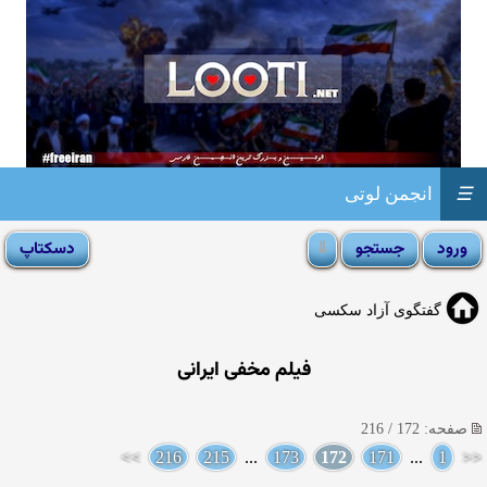
☰
انجمن لوتی
گفتگوی آزاد سکسی
فیلم مخفی ایرانی
صفحه: 172 / 216
>>
216
215
...
173
172
171
...
1
<<