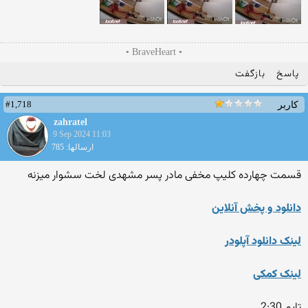
• BraveHeart •
پاسخ
بازگفت
#1,718
کاربر
zahratel
9 Sep 2024 11:03
ارسالها: 785
قسمت چهارده کلیپ مخفی مادر پسر مشهدی لخت سشوار میزنه
دانلود و پخش آنلاین
لینک دانلود آپلودر
لینک کمکی
تایم 2:30