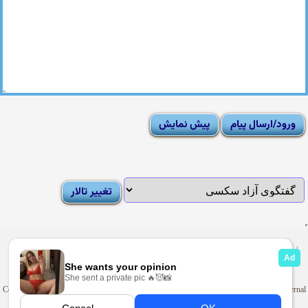
|
Moderator List
|
FAQ
|
How To
|
Rules
|
News
|
DMCA/Report Abuse (گزارش)
Sexy Pictures Archive
|
Adult Forums
|
Advertise on Looti
Copyright © 2009-2025
Looti.net
. Looti Forums is not responsible for the content of external
sites