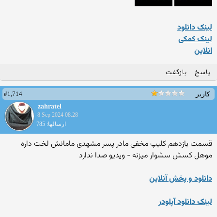
لینک دانلود
لینک کمکی
انلاین
پاسخ
بازگفت
#1,714
کاربر
zahratel
8 Sep 2024 08:28
ارسالها: 785
قسمت یازدهم کلیپ مخفی مادر پسر مشهدی مامانش لخت داره
موهل کسش سشوار میزنه - ویدیو صدا ندارد
دانلود و پخش آنلاین
لینک دانلود آپلودر