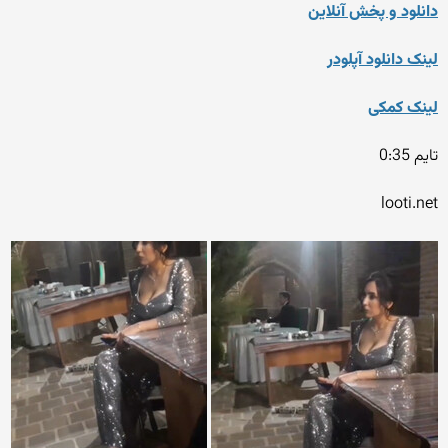
دانلود و پخش آنلاین
لینک دانلود آپلودر
لینک کمکی
تایم 0:35
looti.net