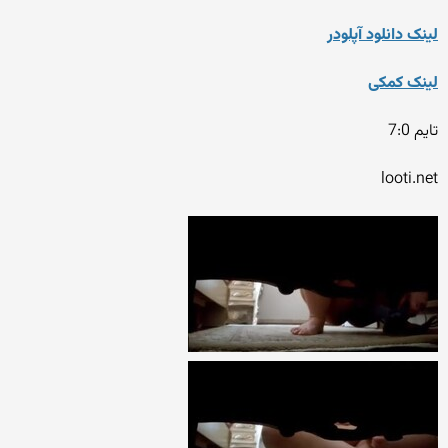
لینک دانلود آپلودر
لینک کمکی
تایم 7:0
looti.net