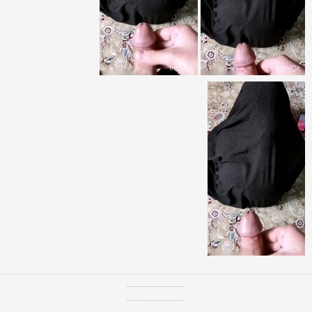
.....................
.....................