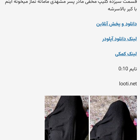
قسمت سیزده کلیپ مخفی مادر پسر مشهدی مامانه نماز میخونه اینم
با کیر بالاسرشه
دانلود و پخش آنلاین
لینک دانلود آپلودر
لینک کمکی
تایم 0:10
looti.net