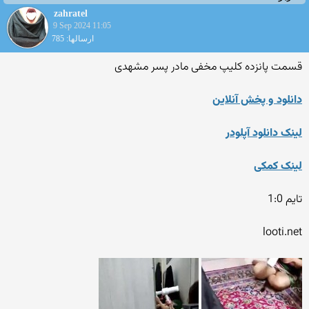
zahratel
9 Sep 2024 11:05
ارسالها: 785
قسمت پانزده کلیپ مخفی مادر پسر مشهدی
دانلود و پخش آنلاین
لینک دانلود آپلودر
لینک کمکی
تایم 1:0
looti.net