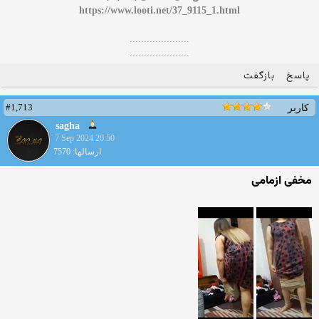
https://www.looti.net/37_9115_1.html
.....................
.....................
پاسخ
بازگفت
#1,713
کاربر
sagha
7 Sep 2024 20:50
ارسالها: 7570
مخفی ازمامی