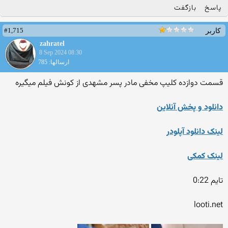
پاسخ
بازگفت
#1,715
کاربر
zahratel
8 Sep 2024 08:30
ارسالها: 785
قسمت دوازده کلیپ مخفی مادر پسر مشهدی از کونش فیلم میگیره
دانلود و پخش آنلاین
لینک دانلود آپلودر
لینک کمکی
تایم 0:22
looti.net