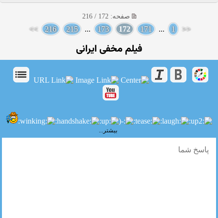
صفحه: 172 / 216
>>
216
215
...
173
172
171
...
1
<<
فیلم مخفی ایرانی
بیشتر...