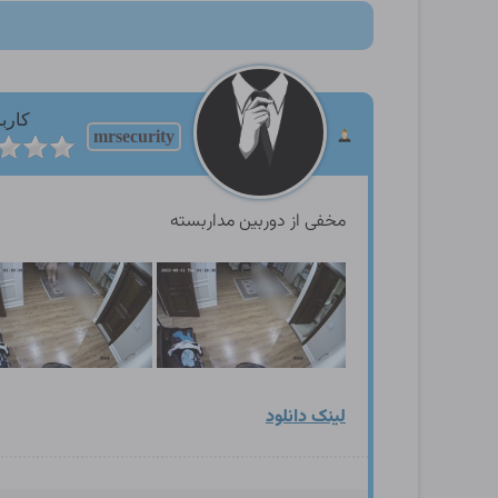
کارب
mrsecurity
مخفی از دوربین مداربسته
لینک دانلود