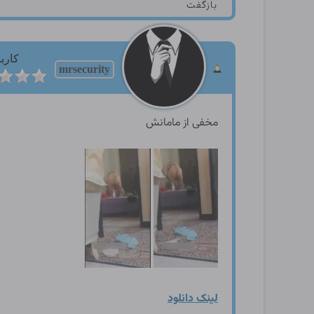
بازگفت
کارب
mrsecurity
مخفی از مامانش
لینک دانلود