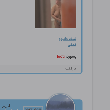
لینک دانلود
کمکی
پسورد:
looti
بازگفت
کاربر
poverdose