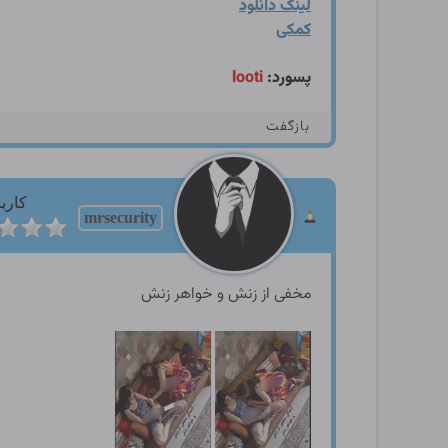
لینک دانلود
کمکی
پسورد:
looti
بازگفت
کارب
mrsecurity
مخفی از زنش و خواهر زنش