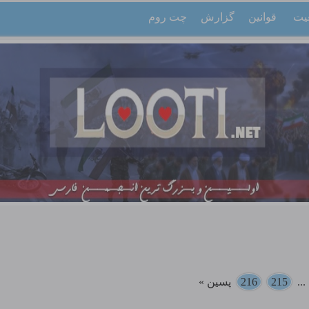
یت
قوانین
گزارش
چت روم
..
215
216
پسین »