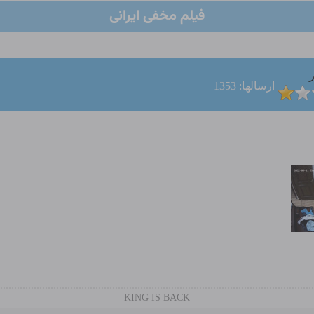
فیلم مخفی ایرانی
ر
ارسالها: 1353
KING IS BACK