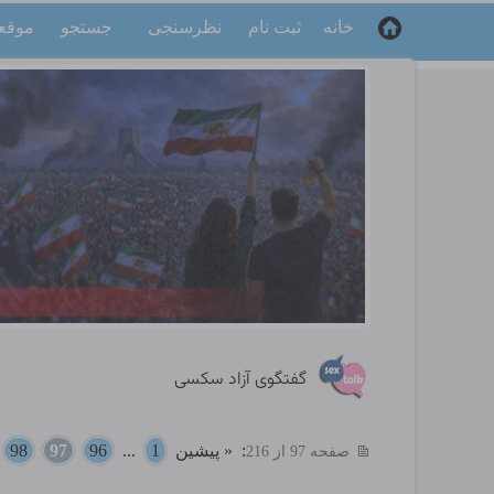
خانه
ثبت نام
نظرسنجی
جستجو
موقع
گفتگوی آزاد سکسی
:
« پیشین
1
...
96
97
98
.
صفحه 97 از 216