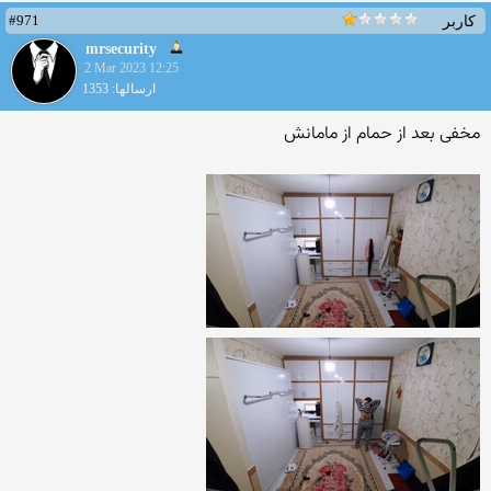
#971
کاربر
mrsecurity
2 Mar 2023 12:25
ارسالها: 1353
مخفی بعد از حمام از مامانش