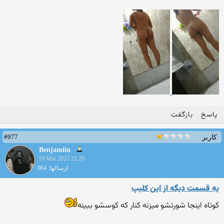
پاسخ
بازگفت
#977
کاربر
Benjamiin
19 Mar 2023 21:20
ارسالها: 964
یه قسمت دیگه از این کلیپ
کوتاه اینجا شورتشو میزنه کنار که کوسشو ببینه