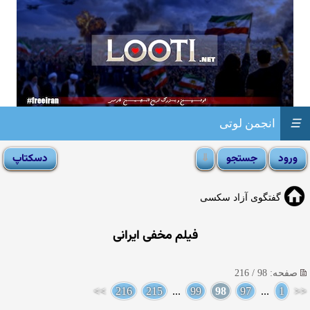
☰
انجمن لوتی
گفتگوی آزاد سکسی
فیلم مخفی ایرانی
صفحه: 98 / 216
>>
216
215
...
99
98
97
...
1
<<