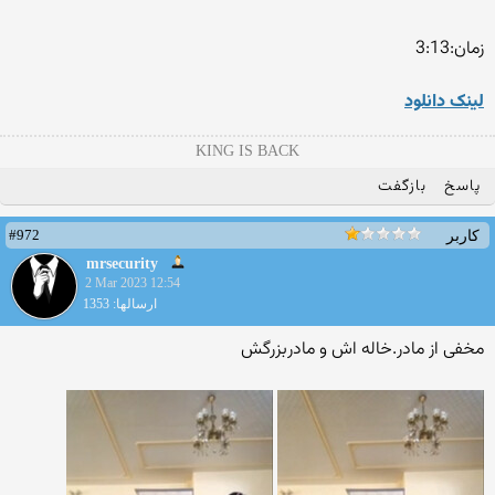
زمان:3:13
لینک دانلود
KING IS BACK
پاسخ
بازگفت
#972
کاربر
mrsecurity
2 Mar 2023 12:54
ارسالها: 1353
مخفی از مادر.خاله اش و مادربزرگش