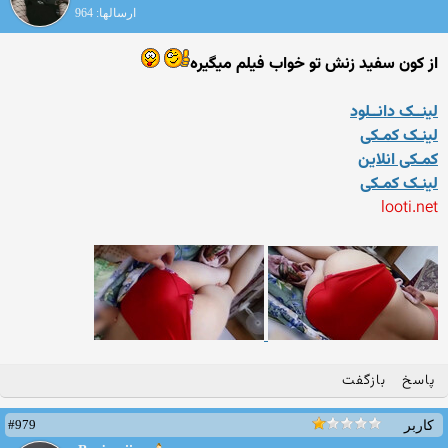
ارسالها: 964
از کون سفید زنش تو خواب فیلم میگیره
لینــک دانــلود
لینـک کمـکی
کمـکی انلاین
لینـک کمـکی
looti.net
پاسخ
بازگفت
#979
کاربر