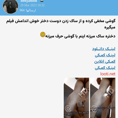
Benjamiin
29 Mar 2023 19:32
ارسالها: 964
گوشی مخفی کرده و از ساک زدن دوست دختر خوش اندامش فیلم
میگیره
دختره ساک میزنه اینم با گوشی حرف میزنه
لینــک دانــلود
لینـک کمـکی
کمـکی انلاین
لینـک کمـکی
looti.net