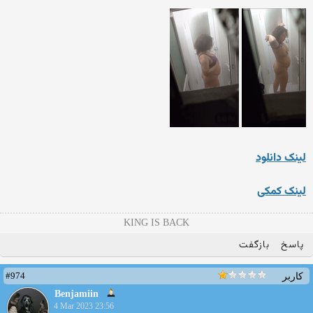
لینک دانلود
لینک کمکی
KING IS BACK
پاسخ
بازگفت
#974
کاربر
Benjamiin
4 Mar 2023 23:56