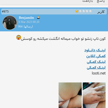
پاسخ
بازگفت
#975
کاربر
Benjamiin
6 Mar 2023 00:20
ارسالها: 964
کون تاپ زنشو تو خواب میماله انگشت میکشه رو کوسش
لینــک دانــلود
کمـکی انلاین
لینـک کمـکی
لینـک کمـکی
looti.net