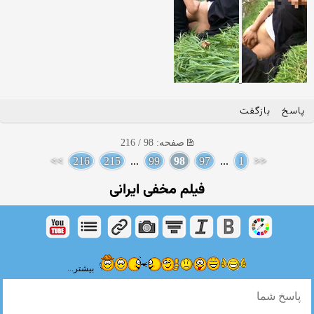
پاسخ
بازگفت
صفحه: 98 / 216
>>
216
215
...
99
98
97
...
1
<<
فیلم مخفی ایرانی
بیشتر...