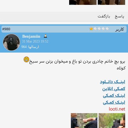
پاسخ
بازگفت
#980
کاربر
Benjamiin
31 Mar 2023 19:52
ارسالها: 964
برو بچ خانم چادری بردن تو باغ و میخوان بزنن سر سیخ
کوتاه
لینــک دانــلود
کمـکی انلاین
لینـک کمـکی
لینـک کمـکی
looti.net