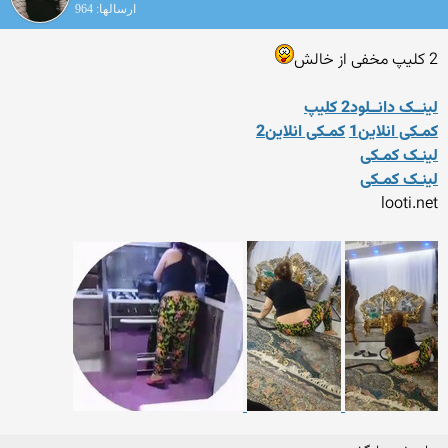
ارسالها: 964
2 کلیپ مخفی از خالش
لینــک دانــلود2 کلیپ
کمـکی انلاین1
کمـکی انلاین2
لینـک کمـکی
لینـک کمـکی
looti.net