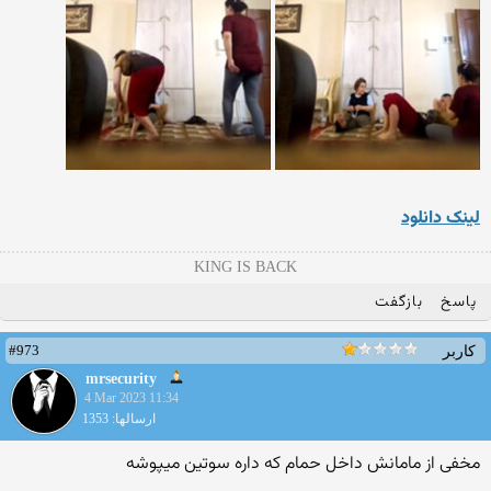
لینک دانلود
KING IS BACK
پاسخ
بازگفت
#973
کاربر
mrsecurity
4 Mar 2023 11:34
ارسالها: 1353
مخفی از مامانش داخل حمام که داره سوتین میپوشه