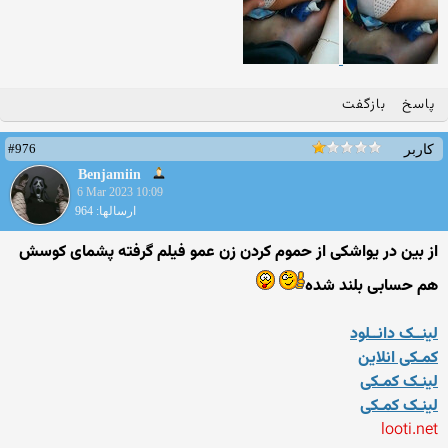
پاسخ
بازگفت
#976
کاربر
Benjamiin
6 Mar 2023 10:09
ارسالها: 964
از بین در یواشکی از حموم کردن زن عمو فیلم گرفته پشمای کوسش
هم حسابی بلند شده
لینــک دانــلود
کمـکی انلاین
لینـک کمـکی
لینـک کمـکی
looti.net