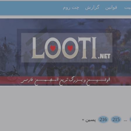
یت
قوانین
گزارش
چت روم
...
215
216
پسین »