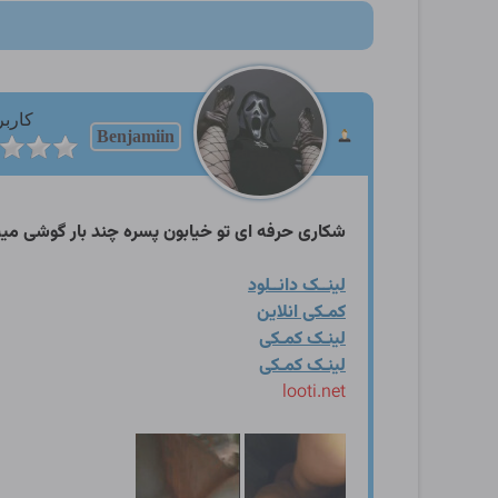
کاربر
Benjamiin
شکاری حرفه ای تو خیابون پسره چند بار گوشی می
لینــک دانــلود
کمـکی انلاین
لینـک کمـکی
لینـک کمـکی
looti.net