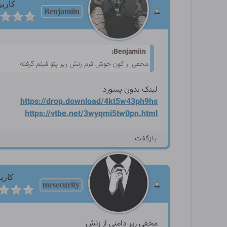
کاربر
Benjamiin
Benjamiin:
مخفی از کون خوش فرم زنش زیر پتو فیلم گرفته
لینک بدون پسورد
https://drop.download/4kt5w
43ph9hs
https://vtbe.net/3wyqmi5tw0
pn.html
بازگفت
کارب
mrsecurity
مخفی زیر دامنی از زنش