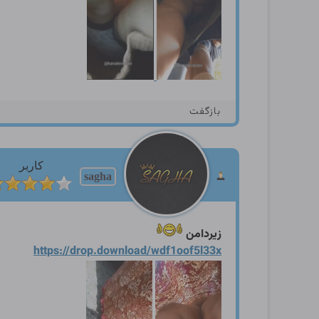
بازگفت
کاربر
sagha
زیردامن
https://drop.download/wdf1o
of5l33x