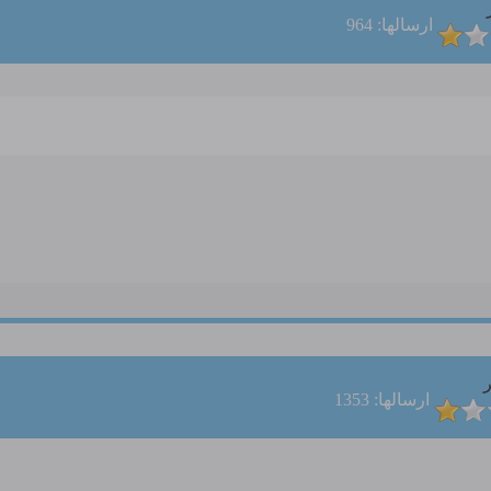
ارسالها: 964
ر
ارسالها: 1353