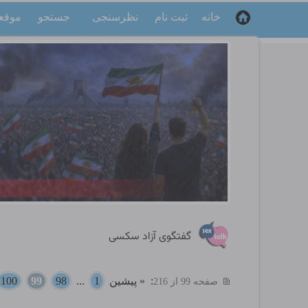
خانه
ثبت نام
نظرسنجی
جستجو
موقع
گفتگوی آزاد سکسی
:
« پیشین
1
...
98
99
100
صفحه 99 از 216