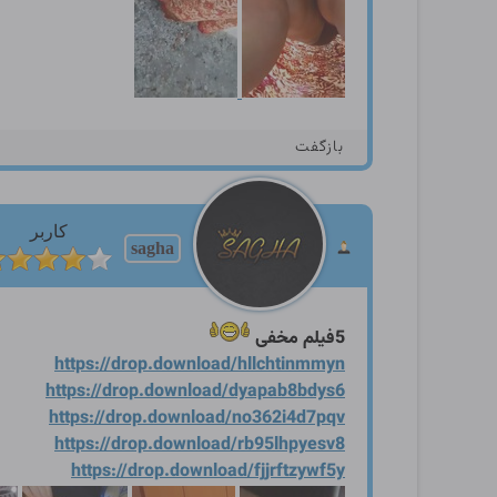
بازگفت
کاربر
sagha
5فیلم مخفی
https://drop.download/hllch
tinmmyn
https://drop.download/dyapa
b8bdys6
https://drop.download/no362
i4d7pqv
https://drop.download/rb95l
hpyesv8
https://drop.download/fjjrf
tzywf5y