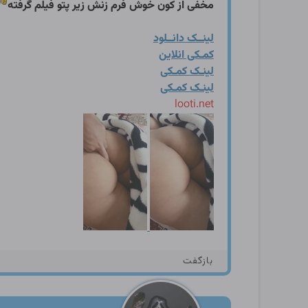
مخفی از کون خوش فرم زنش زیر پتو فیلم گرفته
لینــک دانــلود
کمـکی انلاین
لینـک کمـکی
لینـک کمـکی
looti.net
بازگفت