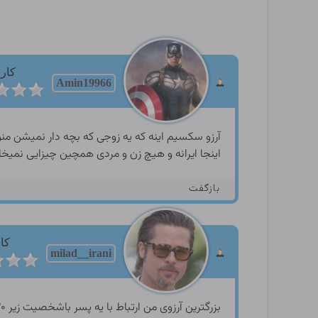
کارب
Amin19966
اینجا ایرانه و هیچ زن و مردی همچین چیزایی نمیخا
بازگفت
کار
milad__irani