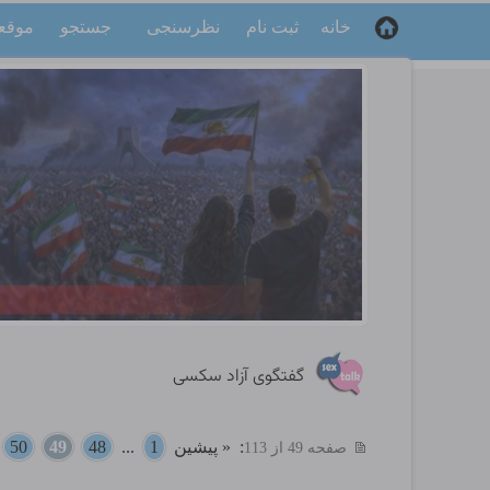
خانه
ثبت نام
نظرسنجی
جستجو
موقع
گفتگوی آزاد سکسی
:
« پیشین
1
...
48
49
50
.
صفحه 49 از 113