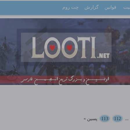
یت
قوانین
گزارش
چت روم
..
112
113
پسین »