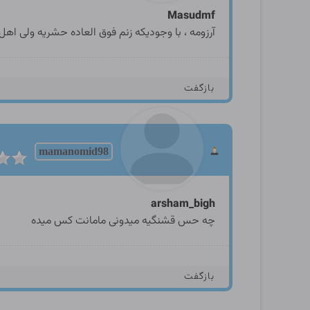
Masudmf
آرزومه ، با وجودیکه زنم فوق العاده حشریه ولی 
بازگفت
mamanomid98
arsham_bigh
چه حس قشنگیه میدونی مامانت کس میده
بازگفت