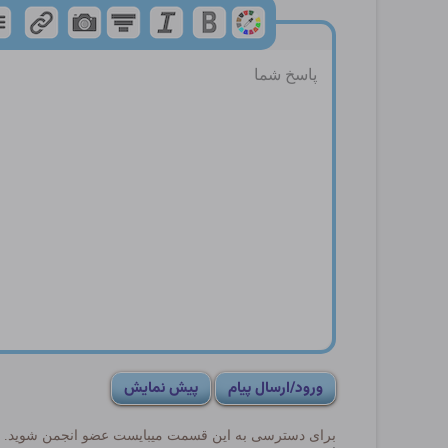
برای دسترسی به این قسمت میبایست عضو انجمن شوید. درصور