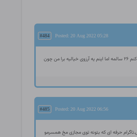
#484
Posted: 20 Aug 2022 05:28
آرزو سکسیم اینه که یه زوجی که بچه دار نمیشن منو به فرزندی قبول کنن و منم زن طرف رو بکنم باهاش رابطه احساسی برقرار کنم ۲۶ سالمه اما اینم یه آرزوی خیالیه برا من چون
#485
Posted: 20 Aug 2022 06:56
لکرده با اکانت اینس.تاگرام حرفه ای که بتونه توی مجازی مخ همسرمو