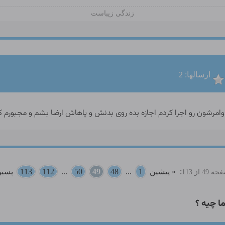
زندگی زیباست
ارسالها: 2
ه اوامرشون رو اجرا کردم اجازه بده روی بدنش و پاهاش ارضا بشم و مجبورم
:
« پیشین
1
...
48
49
50
...
112
113
پسین
49 از 113
 چیه ؟