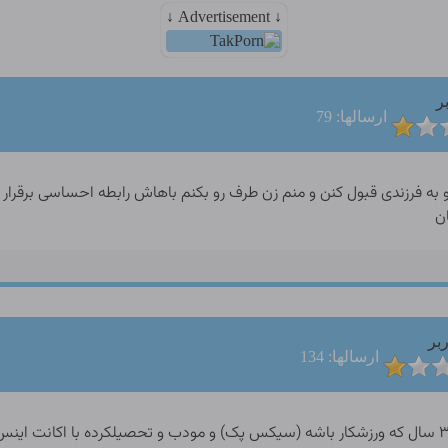
↓ Advertisement ↓
ر
ارسالها: 79
ن
بر
ارسالها: 134
بزرگترین آرزوی من ارتباط با یه پسر باشخصیت زیر ۳۰ سال که ورزشکار باشه (سیکس پک) و مودب و تحصی