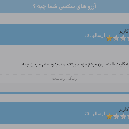
آرزو های سکسی شما چیه ؟
کاربر
ارسالها: 70
ه گایید ،البته اون موقع مهد میرفتم و نمیدونستم جریان چیه
زندگی زیباست
کاربر
ارسالها: 70