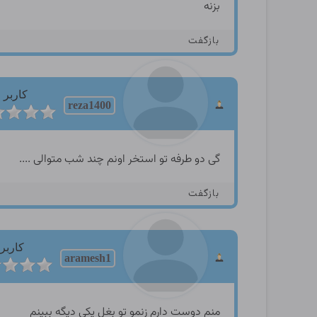
بزنه
بازگفت
کاربر
reza1400
گی دو طرفه تو استخر اونم چند شب متوالی ....
بازگفت
کاربر
aramesh1
منم دوست دارم زنمو تو بغل یکی دیگه ببینم