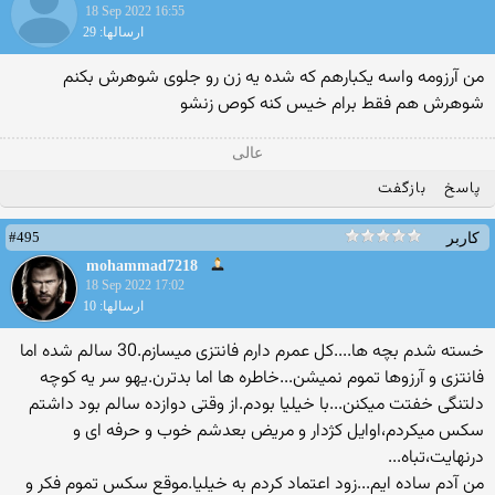
18 Sep 2022 16:55
ارسالها: 29
من آرزومه واسه یکبارهم که شده یه زن رو جلوی شوهرش بکنم
شوهرش هم فقط برام خیس کنه کوص زنشو
عالی
پاسخ
بازگفت
#495
کاربر
mohammad7218
18 Sep 2022 17:02
ارسالها: 10
خسته شدم بچه ها....کل عمرم دارم فانتزی میسازم.30 سالم شده اما
فانتزی و آرزوها تموم نمیشن...خاطره ها اما بدترن.یهو سر یه کوچه
دلتنگی خفتت میکنن...با خیلیا بودم.از وقتی دوازده سالم بود داشتم
سکس میکردم،اوایل کژدار و مریض بعدشم خوب و حرفه ای و
درنهایت،تباه...
من آدم ساده ایم...زود اعتماد کردم به خیلیا.موقع سکس تموم فکر و