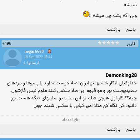
نمیشه
ولی اگه بشه چی میشه !!
پاسخ
بازگفت
#496
کاربر
negar6670
19 Sep 2022 05:44
ارسالها: 4
Demonking28
خداوکیلی انگار خانمها تو ایران اصلا دوست ندارند با پسرها و مردهای
سفیدپوست بور و مو قهوه ای اصلا سکس کنند ملوم نیس فازشون
چیه؟؟!!!از اول هرچی فیلم تو این سایت و سایتهای دیگه هست برو
دانلود کن نگاه کن مثلا امیر کبابی یا سکس شبنم جون
abcdefgh
پاسخ
بازگفت