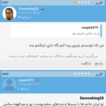
#497
کاربر
Demonking28
19 Sep 2022 06:48
ارسالها: 98
negar6670:
ی یا سکس شبنم جو
من که نتونستم چیزی پیدا کنم اگه داری لینکشو بده
بزرگترین آرزو سرنگونی و فلاکت و بدبختی اخوندهای عرب پرست
پاسخ
بازگفت
#498
کاربر
negar6670
19 Sep 2022 17:35
ارسالها: 4
Demonking28
تو ایران خانم ها با پسرها و مردهای سفیدپوست بور و مو قهوه سکس