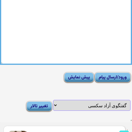
|
Moderator List
|
FAQ
|
How To
|
Rules
|
News
|
DMCA/Report Abuse (گزارش)