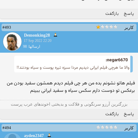
پاسخ
بازگفت
#493
کاربر
Demonking28
17 Sep 2022 22:20
ارسالها: 98
negar6670:
والا ما هرچی فیلم ایرانی دیدیم مردا سبزه تیره پوست و سیاه بودنند!!
فیلم هاتو نشونم بده من هر چی فیلم دیدم همشون سفید بودن من
برعکس تو دوست دارم سکس سیاه و سفید ایرانی ببینم
بزرگترین آرزو سرنگونی و فلاکت و بدبختی اخوندهای عرب پرست
پاسخ
بازگفت
#494
کاربر
ayden2347