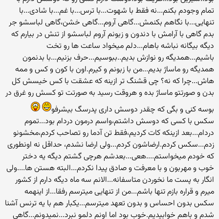
تمام وجودم بکنم...نه فقط با شهوت...با ترس...با غم...با شادی...با
تنهایی...با نگاهم بکنمش...گاهی آروم...گاهی خشن،گاهی لباسشو جر
بدم گاهی با آرامش با دندون و زبونم آروم لباسشو از تنش در بیارم که
دیگه بیگانه نباشه باهام...دلم میخواد ساعت ها رو تخت
باشیم...همدیگه رو نوازش بدیم..ببوسیم...حرف بزنیم...با بدنمون
همدیگه رو ماساژ بدیم...من با زبونم و کیرم.اون با کون و کس و ممه
هاش...چرا که نه؟ چی قشنگ تر ازینه که عشقت با کس خیسش کل
بدن و صورتتو ماساژ بده و هروقت رسید به صورتت تو کسش رو غرق در
بوسه کنی و بگی که چقدر دوسش داری پدرسگ بیشرفو
سکس با کسی که دوسش داشتم،واسم درمون دردام بود...تموم
دردام...بعد ازینکه کات کردیم،فقط تن آدما رو تصاحب کردم،مخشونو
زدم...سکس کردم.ارضاشون کردم...ولی ارضا نشدم، حداقل نه اونطوری
که خودم میخواستم....هعی...بعدشم هرچی گشتم دیگه یه دختر
خوب و مهربون و با معرفت و صادق پیدا نکردم...البته هستن ها....ولی
انگار به پست ما نخوردن متاسفانه...الانم سه ماه دیگه دارم از کشور
میرم و قراره بازم تنها باشم...من از تنهایی میترسم رفقا...از اینهمه
سکس بدون احساس و بدون تعهد میترسم...یکبار هم با یه ترنس آشنا
شدم و باهم خوابیدیم.خوب بود اما اونم دلمو نبرد...نمیدونم...گاهی