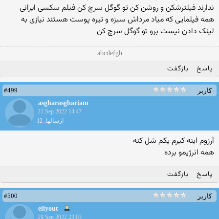
ندارند فیلترشکن و روشن کن تو گوگل سرچ کن فیلم سکسی ایرانی
همه فیلمایی که میاد مرداش سبزه و تیره پوست هستند نیازی به
لینک دادن نیست برو تو گوگل سرچ کن
abcdefgh
پاسخ
بازگفت
#499
کاربر
asgharasghariam
21 Sep 2022 14:47
ارسالها: 12
آرزوم اینه کیرم یکم شل کنه
همه انرژیمو برده
پاسخ
بازگفت
#500
کاربر
eliyout
29 Sep 2022 23:03