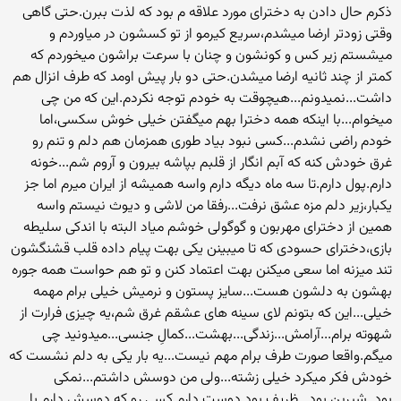
ذکرم حال دادن به دخترای مورد علاقه م بود که لذت ببرن.حتی گاهی
وقتی زودتر ارضا میشدم،سریع کیرمو از تو کسشون در میاوردم و
میشستم زیر کس و کونشون و چنان با سرعت براشون میخوردم که
کمتر از چند ثانیه ارضا میشدن.حتی دو بار پیش اومد که طرف انزال هم
داشت...نمیدونم...هیچوقت به خودم توجه نکردم.این که من چی
میخوام...با اینکه همه دخترا بهم میگفتن خیلی خوش سکسی،اما
خودم راضی نشدم...کسی نبود بیاد طوری همزمان هم دلم و تنم رو
غرق خودش کنه که آبم انگار از قلبم بپاشه بیرون و آروم شم...خونه
دارم.پول دارم.تا سه ماه دیگه دارم واسه همیشه از ایران میرم اما جز
یکبار،زیر دلم مزه عشق نرفت...رفقا من لاشی و دیوث نیستم واسه
همین از دخترای مهربون و گوگولی خوشم میاد البته با اندکی سلیطه
بازی،دخترای حسودی که تا میبینن یکی بهت پیام داده قلب قشنگشون
تند میزنه اما سعی میکنن بهت اعتماد کنن و تو هم حواست همه جوره
بهشون به دلشون هست...سایز پستون و نرمیش خیلی برام مهمه
خیلی...این که بتونم لای سینه های عشقم غرق شم،یه چیزی فرارت از
شهوته برام...آرامش...زندگی...بهشت
...کمالِ جنسی...میدونید چی
میگم.واقعا صورت طرف برام مهم نیست...یه بار یکی به دلم نشست که
خودش فکر میکرد خیلی زشته...ولی من دوسش داشتم...نمکی
بود..شیرین بود...ظریف بود.دوست دارم کسی رو که دوسش دارم با