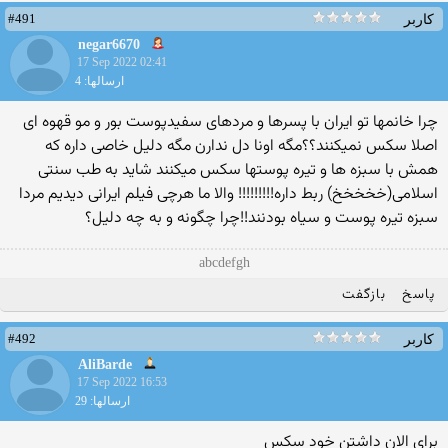
#491
کاربر
negar6670
17 Sep 2022 02:41
ارسالها: 4
چرا خانمها تو ایران با پسرها و مردهای سفیدپوست بور و مو قهوه ای
اصلا سکس نمیکنند؟؟مگه اونا دل ندارن مگه دلیل خاصی داره که
همش با سبزه ها و تیره پوستها سکس میکنند شاید به طب سنتی
اسلامی(خخخخخ) ربط داره!!!!!!!!! والا ما هرچی فیلم ایرانی دیدیم مردا
سبزه تیره پوست و سیاه بودنند!!چرا چگونه و به چه دلیل؟
abcdefgh
پاسخ
بازگفت
#492
کاربر
AliBarde
17 Sep 2022 16:53
ارسالها: 29
برای الان داشتن خود سکس