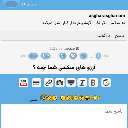
ارسالها: 43
asgharasghariam
به سکس فکر نکن. گوشیتم بذار کنار. شل میکنه
پاسخ
بازگفت
صفحه: 50 / 113
>>
113
112
...
51
50
49
...
1
<<
آرزو های سکسی شما چیه ؟
بیشتر...