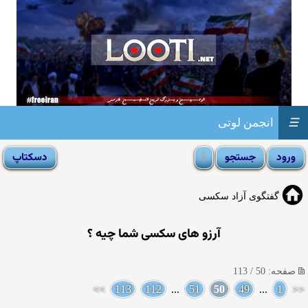
☰
انجمن لوتی
گفتگوی آزاد سکسی
آرزو های سکسی شما چیه ؟
صفحه: 50 / 113
>>
113
112
...
51
50
49
...
1
<<