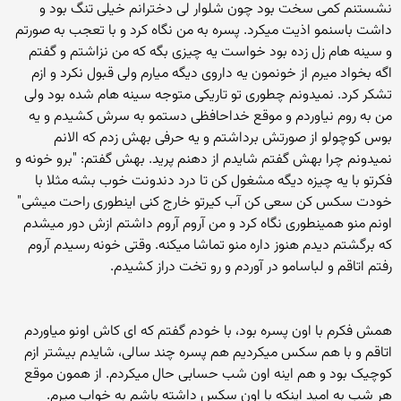
نشستنم کمی سخت بود چون شلوار لی دخترانم خیلی تنگ بود و
داشت باسنمو اذیت میکرد. پسره به من نگاه کرد و با تعجب به صورتم
و سینه هام زل زده بود خواست یه چیزی بگه که من نزاشتم و گفتم
اگه بخواد میرم از خونمون یه داروی دیگه میارم ولی قبول نکرد و ازم
تشکر کرد. نمیدونم چطوری تو تاریکی متوجه سینه هام شده بود ولی
من به روم نیاوردم و موقع خداحافظی دستمو به سرش کشیدم و یه
بوس کوچولو از صورتش برداشتم و یه حرفی بهش زدم که الانم
نمیدونم چرا بهش گفتم شایدم از دهنم پرید. بهش گفتم: "برو خونه و
فکرتو با یه چیزه دیگه مشغول کن تا درد دندونت خوب بشه مثلا با
خودت سکس کن سعی کن آب کیرتو خارج کنی اینطوری راحت میشی"
اونم منو همینطوری نگاه کرد و من آروم آروم داشتم ازش دور میشدم
که برگشتم دیدم هنوز داره منو تماشا میکنه. وقتی خونه رسیدم آروم
رفتم اتاقم و لباسامو در آوردم و رو تخت دراز کشیدم.
همش فکرم با اون پسره بود، با خودم گفتم که ای کاش اونو میاوردم
اتاقم و با هم سکس میکردیم هم پسره چند سالی، شایدم بیشتر ازم
کوچیک بود و هم اینه اون شب حسابی حال میکردم. از همون موقع
هر شب به امید اینکه با اون سکس داشته باشم به خواب میرم.