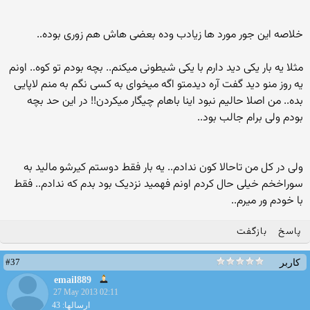
خلاصه این جور مورد ها زیادب وده بعضی هاش هم زوری بوده..
مثلا یه بار یکی دید دارم با یکی شیطونی میکنم.. بچه بودم تو کوه.. اونم
یه روز منو دید گفت آره دیدمتو اگه میخوای به کسی نگم به منم لاپایی
بده.. من اصلا حالیم نبود اینا باهام چیگار میکردن!! در این حد بچه
بودم ولی برام جالب بود..
ولی در کل من تاحالا کون ندادم.. یه بار فقط دوستم کیرشو مالید به
سوراخخم خیلی حال کردم اونم فهمید نزدیک بود بدم که ندادم.. فقط
با خودم ور میرم..
پاسخ
بازگفت
#37
کاربر
email889
27 May 2013 02:11
ارسالها: 43