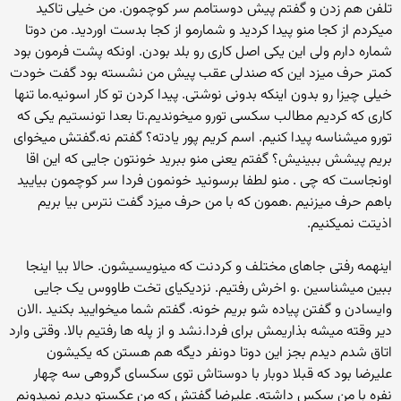
تلفن هم زدن و گفتم پیش دوستامم سر کوچمون. من خیلی تاکید
میکردم از کجا منو پیدا کردید و شمارمو از کجا بدست اوردید. من دوتا
شماره دارم ولی این یکی اصل کاری رو بلد بودن. اونکه پشت فرمون بود
کمتر حرف میزد این که صندلی عقب پیش من نشسته بود گفت خودت
خیلی چیزا رو بدون اینکه بدونی نوشتی. پیدا کردن تو کار اسونیه.ما تنها
کاری که کردیم مطالب سکسی تورو میخوندیم.تا بعدا تونستیم یکی که
تورو میشناسه پیدا کنیم. اسم کریم پور یادته؟ گفتم نه.گفتش میخوای
بریم پیشش ببینیش؟ گفتم یعنی منو ببرید خونتون جایی که این اقا
اونجاست که چی . منو لطفا برسونید خونمون فردا سر کوچمون بیایید
باهم حرف میزنیم .همون که با من حرف میزد گفت نترس بیا بریم
اذیتت نمیکنیم.
اینهمه رفتی جاهای مختلف و کردنت که مینویسیشون. حالا بیا اینجا
ببین میشناسین .و اخرش رفتیم. نزدیکیای تخت طاووس یک جایی
وایسادن و گفتن پیاده شو بریم خونه. گفتم شما میخوایید بکنید .الان
دیر وقته میشه بذاریمش برای فردا.نشد و از پله ها رفتیم بالا. وقتی وارد
اتاق شدم دیدم بجز این دوتا دونفر دیگه هم هستن که یکیشون
علیرضا بود که قبلا دوبار با دوستاش توی سکسای گروهی سه چهار
نفره با من سکس داشته. علیرضا گفتش که من عکستو دیدم نمیدونم