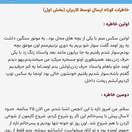
خاطرات کوتاه ارسال توسط کاربران (بخش اول)
اولین خاطره :
اولین سکس منم با یکی از بچه های محل بود , یه موتور سنگین داشت
یه روز اومد گفت سوار شو بریم یه دوری بزنیم,منم اون موعق بچه
بودم,سوار شدم رفتیم یه جا بیایون مانند بعد واستاد زنگ زد با یکی
حرف زدن,بعد همینطوری اونو مسخره میکرد من میخندیدم,یهو دیدم
اومد جلو باهام واستاد حرف زدن,اولش بدم اومد,اما یه کم حرفیدیم
گفتم باشه,سوار شدیم رفتیم خونشون خالی بود اونجا یه سکس توپ
کردیم,آبشم ریخت داخل.
دومین خاطره :
سلام. من امروز تازه با این انجمن اشنا شدم. من الان ۲۵ سالمه. حدود
۷سال پیش با پسرخالم این کار رو شروع کردم. شروع کارمون از شوخی
کردن با هم شروع شد. اون روز تو خونه تنها بودیم و پسرخالم تازه از
حموم اومده بود و تو اتاق میخواست لباساشو بپوشه. منم فقط از روی