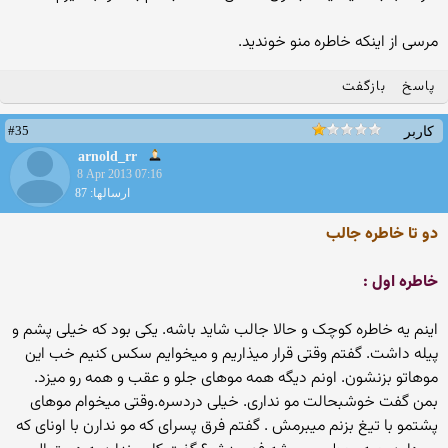
مرسی از اینکه خاطره منو خوندید.
پاسخ
بازگفت
#35
کاربر
arnold_rr
8 Apr 2013 07:16
ارسالها: 87
دو تا خاطره جالب
خاطره اول :
اینم یه خاطره کوچک و حالا جالب شاید باشه. یکی بود که خیلی پشم و
پیله داشت. گفتم وقتی قرار میذاریم و میخوایم سکس کنیم خب این
موهاتو بزنشون. اونم دیگه همه موهای جلو و عقب و همه رو میزد.
بمن گفت خوشبحالت مو نداری. خیلی دردسره.وقتی میخوام موهای
پشتمو با تیغ بزنم میبرمش . گفتم فرق پسرای که مو ندارن با اونای که