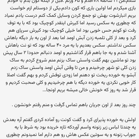
سلام،من ۲۱ سالمه ۱۷۸قدم و ۶۵ وزنم .قبل از اینکه کون بدم با خودم
بازی میکردم اما اولین باری که کون دادم،یکی از دوستام ازم خواست
بریم انبارشوت بهش تو جمع کردن وسایل کمک کنم درست یادم نمیاد
که چطوری به سکس رسید اما کیرش اینقدر کوچیک بود که با یه توف
رفت تو کونم حس خوبی بود اما خیلی کوچیک بود کیرش سرپای هم
کرد و بعد از کلی تلمبه زدن آبش اومد اما بعد از اون یه بار دیگه باهاش
سکس نداشتم. سکس بعدیم با یه مرد ۴۰ ساله بود که تو نت باهاش
آشنا شدم و یه جا باهم قرار گذاشتیم و اومد دنبالم حدودا ۲ سال پیش
بود تو ماشین بهم گفت واسش ساک بزنم منم شروع کردم به ساک
زدن کلی تو شهر چرخیدم و من تا وقتی آبش اومد واسش ساک زدم
آبشو یه خورده ریخت تو دهنم اما زودی توفش کردم و بهم گفت اصلا
کار خوبی نکردی یه خورده دیگه با هم چرخیدیم و کلی صحبت کردیم و
قرار شد یه روز که خونش خالی میشه بریم اونجا...
چند روز بعد از اون جریان باهم تماس گرفت و منم رفتم خونشون .
اولش یه خورده پذیرای کرد و گفت کونت رو آماده کردی گفتم آره بعدش
یه چندتا لباس زیر زنونه واسم آوردکه تازه خریده بود یه شرط با یه
جوراب زنونه و یه سوتین عکس هاش رو هم دارم اما نمیدونم چطوری