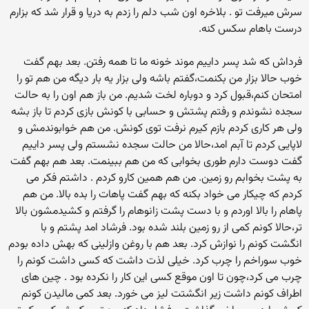
سرش میرفت تو . بلاخره اون شب دلم را زدم به دریا و قرار شد که بزارم
درست باهام سکس کنه.
فرداش که شد پسر داییم موند خونه ما تا همه رفتن. بعد بهم گفت
خوب حالا بزار من بکنمت،گفتم باشه ولی بزار یه بار دیگه من هم تو را
امتحان کنم،قبول کرد و دوباره لخت شدیم. من باز هم اون را به حالت
سجده نشوندم و رفتم پشتش و حسابی با کونش بازی کردم تا باز بشه
ولی هر کاری کردم بازم کیرم نرفت توی کونش. من هم خوابوندمش و
لاپایی کردم تا آبم امد،حالا من حالت سجده نشستم ولی پسر داییم
گفت دوست دارم طوری بخوابی که من هم ببینمت. بعد هم بهم گفت
به پشت بخوابم رو زمین. من هم همین کارو کردم . داشتم فکر می
کردم که چیکار می خواد بکنه که بهم گفت پاهات را بده بالا. من هم
پاهام را بالا اوردم و با دست پشت زانوهام را گرفتم و کشیدمشون بالا
تر،حالا کونم کمی از رو زمین بلند شده بود. فرشاد امد پشتم و با
انگشت کونم را نوازش کرد. بعد هم با روغن وازلینی که بهش داده بودم
خوب سوراخم را چرب کرد. خیلی لذت داشت که کسی داشت کونم را
چرب می کرد،چون تا اون موقع کسی این کار را نکرده بود . چین های
اطراف کونم داشت زیر انگشتت لیز می خورد. بعد کمی مالیدن کونم