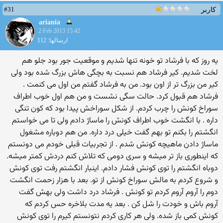
#31
کاربر
ariania
2 Feb 2013 15:42
ارسالها: 112
یه روز که با فرشاد تو خونه تنها شدیم و موقعیت جور بود جلو هم
لخت شدیم. کیر فرشاد هم نسبت به بچگی هاش بزرگ شده بود ولی
کیر من بزرگ تر از اون بود. من به فرشاد گفتم من اول می کنمت .
فرشاد هم قبول کرد. حالت سگی نشست و من هم اول خوب اطراف
سوراخ کونش را چرب کردم. از شکل سوراخش پیدا بود که کون تنگی
داره . با انگشت خوب اطراف کونش را ماساژ دادم ولی تا می خواستم
انگشتم را بکنم تو بهم گفت خیلی درد داره. من هم دوباره مشغول
ماساژ دادن ماهیچه کونش شدم . از تجربیات قبلی خودم می دونستم
که اینطوری باز تر میشه و سری دومی که تلاش کنم دردش کمتر میشه.
دوباه انگشتم را توی کونش فشار دادم. اینبار انگشتم رفت توی کونش
و شروع کردم به مالش سوراخ کونش از تو. بعد با هزار زحمت انگشت
دوم را آروم آروم کردم تو کونش . فرشاد درد داشت ولی بهش گفت
آروم باش و خودت را شل کن . بعد یه مدت بلاخره حس کردم که
کونش کمی باز شده. ولی هر کاری کردم نتونستم کیرم را توی کونش