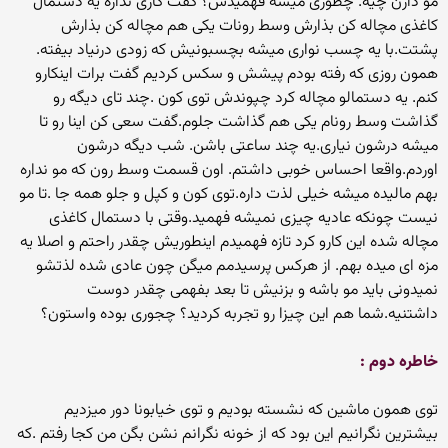
مو دارن چیه. چطوری میشه فهمیدش؟ گفت کاری نداره یه دستمال
کاغذی مچاله کن بذارش وسط رونات یکی هم مچاله کن بذارش
پشتت.با یه چسب نواری میشه بچسبونیش که زودی درنیاد بیفته.
همون روزی که رفته بودم پیشش و سکس کردیم گفت برات اینکارو
کنم. یه دستمالو مچاله کرد چپوندش توی کون .چند تای دیگه رو
گذاشت وسط رونام یکی هم گذاشت جلوم.گفت سعی کن اینا رو تا
میشه درشون نیاری.یه چند ساعتی باشن. شب دیگه درشون
اوردم.واقعا احساس خوبی داشتم. اون قسمت وسط رون که مو نداره
بهم مالیده میشه خیلی لذت داره.توی کون و کپل و جلو همه جا .تا مو
نیست چونکه عادیه چیزی نمیشه فهمید.وقتی با دستمال کاغذی
مچاله شده این کارو کرد تازه فهمیدم اینطوریش چقدر راحتم و اصلا یه
مزه ای میده بهم. از هرکس پرسیدمم میگن چون عادی شده لذتشو
نمیدونی باید مو باشه و بزنیش تا بعد بفهمی چقدر دوست
داشتنیه.شما هم این چیزا رو تجربه کردید؟ چجوری بوده واستون؟
خاطره دوم :
توی همون ماشین که نشسته بودیم و توی خیابونا دور میزدیم
بیشترین نگرانیم این بود که از خونه نگرانم نشن بگن من کجا رفتم .که