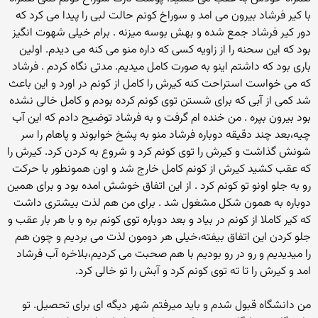
با کیر فرشاد بیرون می امد و سوراخ کونم حالت لبی را پیدا می کرد که
دور کیر فرشاد جمع شده و بهش بوسه میزنه . برام خیلی شهوت انگیز
بود که این سحنه را از زاویه کسی که داره منو می کنه می دیدم. اولین
باری بود که داشتم اینو به صورت کامل میدیم. مدتی نگاه کردم . فرشاد
که می خواست استراحت کنه کیرش را کامل از کونم در اورد و این باعث
شد کمی از آبی که برای شستن توی کونم کرده بودم و کامل خالی نشده
بود بیرون بپره . من خنده ام گرفت و به فرشاد توضیح دادم که این آب
چیه،بعد چند دقیقه دوباره فرشاد منو به پشخ خوابوند و پاهام را سر
شونش گذاشت و کیرش را توی کونم کرد و شروع به کردن کرد. کیرش را
که عقب کشید کیرش از کونم کامل خارج شد و اون همونطور با حرکت
رو به جلو اونو تو کونم کرد . از این اتفاق خوشش امده بود و برای همین
دوباره به همون شکل مشغول شد . برای من هم لذت بیشتری داشت
که کیر کاملا از کونم در بیاد و بعد دوباره توی کونم بره و با هر بار عقب و
جلو کردن این اتفاق بیفته،خیلی هر دومون لذت می بردیم و چون هم
را میدیدیم و رو در رو بودیم با هم صحبت می کردیم،بلاخره آب فرشاد
امد و کیرش را تا ته توی کونم کرد و آبش را تو خالی کرد.
من دانشگاه قبول شدم و باید میرفتم شهر دیگه ای برای تحصیل. تو