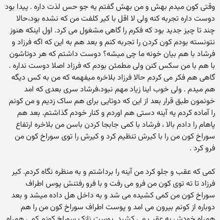
وقتی کون میدم بهش و من بهش گفتم یه جو حس لذت داره . پیدا بود
دوست داره تجربه کنه ولی لا اقل با کیر کلفت من که نشده بود،حالا
چند تا چیز جدید بود که فکرم را گاهی مشغول می کرد. اول اینکه هنوز
نتونسته بودم کون کردن را تجربه کنم و بعد هم به این که اگه فرزاد و
فرشاد با هم بیان خونه ما چی میشه؟ دوست داشتم که هر دوتاشون
با هم با من سکس کنن ولی مطمئن بودم که فرزاد اصلا دوست نداره .
گاهی هم فکر می کردم حالا فرزاد بلاخره میفهمه که من به کس دیگه
هم میدم . ولی خوب اینا زیاد مهم نبود،فرشاد سری بعدی که امد
خونمون طبق قرار بعد از این که دوتایی برای هم ساک زدیم و من کونم
را آماده کردم یه آینه دستی هم اوردم و کنار خودم گذاشتم. بعد هم
پاهام را دادم بالا ، فرشاد با کمی جابجا کردن باسن من بلاخره ارتفاع
سوراخ کون من را با کیرش تنظیم کرد و کیرش را توی سوراخ کون من
فرو کرد .
کمی که عقب و جلو کرد من آینه را برداشتم و به منظره نگاه کردم. کیر
فرزاد تا ته توی کون من فرو می رفت و با فرو رفتنش پوس اطراف
سوراخ کون من کمی کشیده می شد و به داخل هل داده میشد و بعد
دوباره از کونم بیرون می امد و پوست اطراف سوراخ کون من را هم
همراه خودش به عقب می کشید. پوست نازک سوراخ کونم کمی همراه