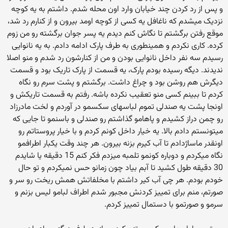
و پس از رد کردن چند خیابان وارد اون محله شدم. داشتم به یه کوچه
نزدیک میشدم که ناغافل یه کسی از کوچه اومد بیرون و از کنارم رد شد،
موقع رفتن برگشتم تا نگاش کنم دیدم یه پسر جوان برگشته رو من زوم
کرده. کاری نکردم و همینطوری به طرف پارک ادامه دادم. به یه نانوایی
رسیدم سه نفر داخل نانوایی بودن و من از کنارشون رد شدم و منو اصلا
ندیدند. دیگه رسیده بودم پارک، یه قسمت از پارک تاریک بود و قسمت
دیگرش هم روشن بود و چراغ داشت. برگشتم و پشت سرم رو نگاه
کردم تا ببینم کسی منو تعقیب نکرده باشه. رفتم به قسمت تاریکش و
اونجا پشت یه صندلی تموم لباسهای سکسمو در آوردم و لخت مادرزاد
رو چمن دراز کشیدم و پاهامو گذاشتم رو صندلی و باسنمو تا جایی که
میتونستم دادم بالا. یه خیار داخل کونم کردم و با خیار پروستاتم رو
اونقدر ماساژدادم تا آب کیرم بزنه بیرون. هر چند وقت یکبار اطرافمو
نگاه میکردم و دوباره کونمو تلمبه میزدم فکر کنم 15 دقیقه یا شایدم
30 دقیقه طول کشید تا آبم بیاد چون زمانو حس نمیکردم و تو حال
خودم بودم. هر چی آب کیر داشتم با مخلفاتش همش ریخت رو سر و
صورتم، منم برای تمییز کردنش مجبور شدم اطراف لبامو لیس بزنم و
سرمو و صورتمو با دستمال تمییز کردم.