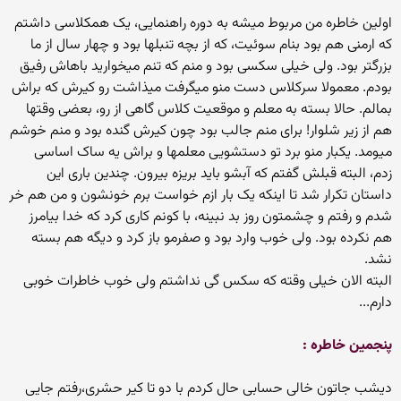
اولین خاطره من مربوط میشه به دوره راهنمایی، یک همکلاسی داشتم
که ارمنی هم بود بنام سوئیت، که از بچه تنبلها بود و چهار سال از ما
بزرگتر بود. ولی خیلی سکسی بود و منم که تنم میخوارید باهاش رفیق
بودم. معمولا سرکلاس دست منو میگرفت میذاشت رو کیرش که براش
بمالم. حالا بسته به معلم و موقعیت کلاس گاهی از رو، بعضی وقتها
هم از زیر شلوار! برای منم جالب بود چون کیرش گنده بود و منم خوشم
میومد. یکبار منو برد تو دستشویی معلمها و براش یه ساک اساسی
زدم، البته قبلش گفتم که آبشو باید بریزه بیرون. چندین باری این
داستان تکرار شد تا اینکه یک بار ازم خواست برم خونشون و من هم خر
شدم و رفتم و چشمتون روز بد نبینه، با کونم کاری کرد که خدا بیامرز
هم نکرده بود. ولی خوب وارد بود و صفرمو باز کرد و دیگه هم بسته
نشد.
البته الان خیلی وقته که سکس گی نداشتم ولی خوب خاطرات خوبی
دارم...
پنجمین خاطره :
دیشب جاتون خالی حسابی حال كردم با دو تا كیر حشری،رفتم جایی