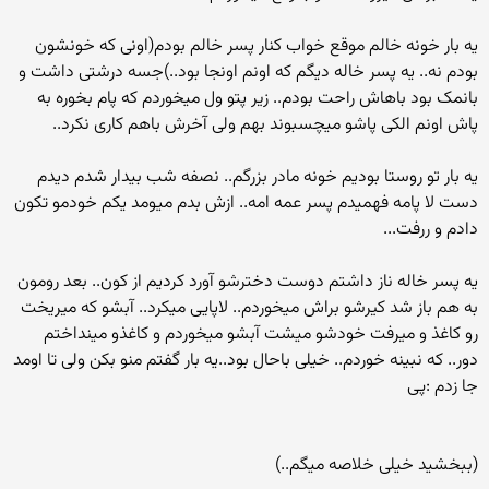
یه بار خونه خالم موقع خواب کنار پسر خالم بودم(اونی که خونشون
بودم نه.. یه پسر خاله دیگم که اونم اونجا بود..)جسه درشتی داشت و
بانمک بود باهاش راحت بودم.. زیر پتو ول میخوردم که پام بخوره به
پاش اونم الکی پاشو میچسبوند بهم ولی آخرش باهم کاری نکرد..
یه بار تو روستا بودیم خونه مادر بزرگم.. نصفه شب بیدار شدم دیدم
دست لا پامه فهمیدم پسر عمه امه.. ازش بدم میومد یکم خودمو تکون
دادم و ررفت...
یه پسر خاله ناز داشتم دوست دخترشو آورد کردیم از کون.. بعد رومون
به هم باز شد کیرشو براش میخوردم.. لاپایی میکرد.. آبشو که میریخت
رو کاغذ و میرفت خودشو میشت آبشو میخوردم و کاغذو مینداختم
دور.. که نبینه خوردم.. خیلی باحال بود..یه بار گفتم منو بکن ولی تا اومد
جا زدم :پی
(ببخشید خیلی خلاصه میگم..)