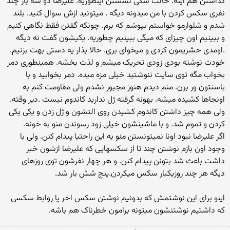
گذاشتن هم اینه. حالت سگی نشستن اینطوریه. علیرضا دو سه بار چند
نفری سکس کردن با من میدونه دیگه . میتونید ازش سوال کنید. بلند
شدم و شلوارمو خواستم بپوشم که برم. چونکه گفتن فقط نگاهی کنیم
و ببینیم اون چیزای که میگی ببینیم چطوریه. یکیشون گفت نه دیگه
.اومدی حشریمون کردی و میخوای بری. حالا بذار یه دستی بهت بزنیم.
خودت نوشته بودی زودی تحریک میشم و لذت بخشه. همینطوری دمر
بخواب مگه توی سایت ننوشتید خیلی مزه میده. دمر بخوابید و با
باسنتون ور برن. منم دیدم هنوز مجبور نشدم ولی مقاومت کنم به
اونجاها کشیده میشه. بهونه گرفته ژل ندارید کاندوم نیست .دیر وقته.
ولی همه چیز داشتن کاندوم کشیدن روی التشون و ژل زدن و یکی یکی
کردن و تموم شد. و با ماشینشون خیلی زود رسوندن منو به خونه.
اگر علیرضا نبود اونا نمیتونستن منو به این راحتیا پیدام کنن. ولی با
وجود اون بازم نوشتن چند تا از سکسهایی که علیرضا ازشون خبر
داشت باعث شد بتونن پیدام کنن. و هر چهار نفرشون توی روزهای
دیگه هر چند روزیکبار سکس میکردن.پنج شش بار شد.
اینو برای این نوشتمش که بدونیم نوشتن سکس اخر یا روابط سکسی
که داشتیم نوشتنشون میتونه برامون خطرناک هم باشه.