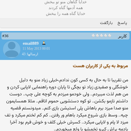
خدایا گناهان منو تو ببخش
همه آدمها گناه کردند
خدایا گناه همه را ببخش
پاسخ
بازگفت
#36
کاربر
email889
11 May 2013 00:01
ارسالها: 43
مربوط به یکی از کاربران هست
من تقریبا تا به حال به کسی کون ندادم،خیلی زیاد منو به دلیل
خوشگلی و صفیدی زیاد تو بچگی تا پایان دوره راهنمایی لاپایی کردن و
من هم لذت میبردم.. ولی خودمو میزدم به کوچه علی چپ.. دوست
داشتم نازمو بکشن.. تو کوه دستشویی حموم اتاقم.. مثلا همسایمون
منو صدا میزد برم باهاش پلی استیشن بازی کنم.. میدونستم قضیه
چیه.. وسط بازی شروع میکرد باهام ور رفتن.. کم کم لختم میکرد و تف
میزد لا پام و لاپایی میکرد.. کسرش خیلی کلف و خوش فرم بود آخرا
یادمه براش کیرو تخمشو با ولع میخوردم..