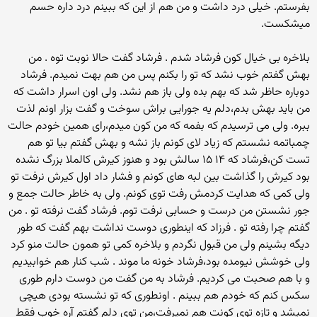
بفرستم. خیلی درد داشت و من هم از این که ببینم درد داره حسم
میشکست.
بلاخره بی خیال کون فرشاد شدم . فرشاد گفت حالا نوبت توه . من
بهش گفتم خوب نشد که تو را بکنم پس من هم بهت نمیدم. فرشاد
دوباره حاظر شد که بهم بده ولی باز هم نشد. ولی اون اسرار داشت که
من باید بهش بدم،دلم یه جورایی براش سوخت و گفت بزار اونم لذت
ببره. ولی می ترسیدم که بفمه که من کون میدم،رای همین خودم حالت
چمباتمه نشستم که زیاد لای کونم باز نشه و بهش گفتم بیا تو هم
تست کن،فرشاد که ۱۴ ۱۵ سالش بود و هنوز کیرش کالملا بزرگ نشده
بود کیرش را گذاشت بین لبه های کونم و فشار داد اول کیرش نرفت تو
ولی کمی که هدایت کردمش رفت توی کونم. ولی به خاطر حالت جمع و
جور نشستن من درست و حسابی نرفت توم. فرشاد گفت نرفته تو . من
گفتم چرا رفته تو . فرزاد که اینطوری دوست نداشت بهم گفت که طور
دیگه بشینم ولی من قبول نگردم و بلاخره کمی تو همون حالت منو کرد
ولی خوشش نیومده بود،فرشاد خونه ما موند . شب کنار هم خوابیدیم
و با هم صحبت می کردیم. فرشاد به من گفت من دوست دارم طوری
سکس کنم که خودم هم ببینم . اونطوری که تو نشسته بودی هیچی
نمیشد و تازه توی کونت هم نمیرفت،من توی دلم گفتم آره خوب فقط