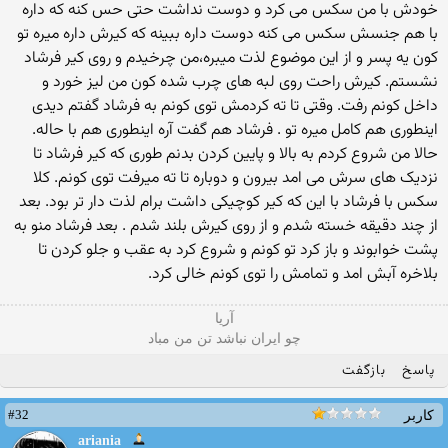
خودش با من سکس می کرد و دوست نداشت حتی حس کنه که داره
با هم جنسش سکس می کنه دوست داره ببینه که کیرش داره میره تو
کون یه پسر و از این موضوع لذت میبره،من چرخیدم و روی کیر فرشاد
نشستم. کیرش راحت روی لبه های چرب شده کون من لیز خورد و
داخل کونم رفت. وقتی تا ته کردمش توی کونم به فرشاد گفتم دیدی
اینطوری هم کامل میره تو . فرشاد هم گفت آره اینطوری هم با حاله.
حالا من شروع کردم به بالا و پایین کردن بدنم طوری که کیر فرشاد تا
نزدیک های سرش می امد بیرون و دوباره تا ته میرفت توی کونم. کلا
سکس با فرشاد با این که کیر کوچیکی داشت برام لذت دار تر بود. بعد
از چند دقیقه خسته شدم و از روی کیرش بلند شدم . بعد فرشاد منو به
پشت خوابوند و باز کرد تو کونم و شروع کرد به عقب و جلو کردن تا
بلاخره آبش امد و تمامش را توی کونم خالی کرد.
آریا
چو ایران نباشد تن من مباد
پاسخ
بازگفت
#32
کاربر
ariania