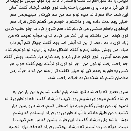
کیرش را دم سوراخم گذاشت و فشار داد که بره توم. کیرش کوچیک تر
از کیر فرزاد بود . برای همین راحت رفت توی کونم. فرشاد گفت آهان
این شد. حالا هم تا ته میره تو و هم من هم کیرت را میبینم،من هم
خیلی بهم لذت داده بود و داشتم با خودم می گفتم کاش فرزاد هم
اینطوری باهام سکس می کرد،فرشاد هم شروع کرد به جلو عقب کردن
توی کونم . من داشتم به این فکر می کردم که یه موقع نفهمه که من
زیاد کون دادم . بعد از این که آبش امد بهم گفت چیکار کنم آبم داره
میاد. من بهش لبخند زدم و گفتم اشکال نداره بزار بریزه تو کونم،فرشاد
هم همه آبش را توی کونم خالی کرد و بعد کنارم دراز کشید. بهش گفتم
چه راحت رفت تو کون من . چرا تو کون تو نرفت. بهم گفت خوب هر
کسی یه طوریه بعدم کیر تو خیلی کلفت تر از منه،من که با حرف زدن
مطمئن شدم که شک نکرده خیالم راحت شد.
سری بعدی که با فرشاد تنها شدم بازم لخت شدیم و این بار من به
فرشاد گفتم میخوای بشینم روی کیرت؟ فرشاد گفت اخه اونطوری تا ته
نمیره تو . من بهش گفتم میره بیا امتحان کنیم. فرشاد رو زمین دراز
کشید و من طبق عادتم با فرزاد طوری روی فرزاد ایستادم که پشتم
بهش باشه ولی فرشاد گفت از این طرف بشین که من هم کیرت را
ببینم. دیگه می دونستم که فرشاد برعکس فرزاد که فقط برای تخلیه