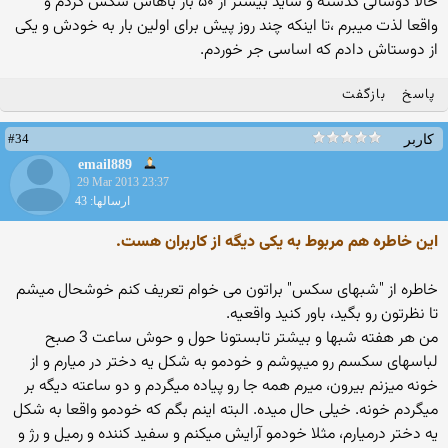
حالا دوسالی گذشته و شاید بیشتر از ۵۰ بار باهاش سکس کردم و
واقعا لذت میبرم ،تا اینکه چند روز پیش برای اولین بار به خودش و یکی
از دوستاش دادم که اساسی جر خوردم.
پاسخ
بازگفت
#34
کاربر
email889
29 Mar 2013 23:37
ارسالها: 43
این خاطره هم مربوط به یکی دیگه از کاربران هست.
خاطره از "شبهای سکس" براتون می خوام تعریف کنم خوشحال میشم
تا نظرتون رو بگید، باور کنید واقعیه.
من هر هفته شبها و بیشتر تابستونا حول و حوش ساعت 3 صبح
لباسهای سکسم رو میپوشم و خودمو به شکل یه دختر در میارم و از
خونه میزنم بیرون، میرم همه جا رو پیاده میگردم و دو ساعته دیگه بر
میگردم خونه. خیلی حال میده. البته اینم بگم که خودمو واقعا به شکل
یه دختر درمیارم، مثلا خودمو آرایش میکنم و سفید کننده و رمیل و رژ و