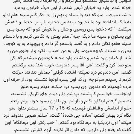
سوتین و لباسهای سکسمو تنم کردم و از یه طرف دیگه محله راهی
خونه شدم. وارد یه خیابان فرعی شدم. از اون طرف خیابون یه مرد
داشت میرفت، منو که دید وایستاد و بهم زل زد. فکر کنم سینه هام اونو
به شک انداخته بود مانده بود ببینه من دخترم یا پسر. حتما تو ذهنش
میگفت: "اگه دختره پس روسری و شال و مانتوش کو و اگه پسره پس
این پستون و سینه ها دیگه چیه". منم بهش یه نگاهی کردم و با دستام
سینه هامو تکان دادم و به قصد باسنمو قر دادم و پیچیدم به یه کوچه.
یه زن داشت از کوچه میومد ولی به من اعتنایی نکرد و از جلوی من رد
شد. از خیابون رد شدم و داشتم وارد محله خودمون میشدم که یکی
منو صدا کرد و گفت: "هی آقا پسر دندونت خوب شد" منم برگشتم
گفتم: "من دندونم درد نمیکنه اشتباه گرفتی" بعدش تند تند حرکت
کردم تا رسیدم سرکوچه ای که اون پسره اونجا نشسته بود، از حرف اون
مرده فهمیدم که دندون اون پسره درد میکنه. دیدم پسره هنوز
اونجاست خواستم کاپشنمو بپوشم ولی دیدم جای تاریکی نشسته،
تصمیم گرفتم اینکارو نکنم و تازشم برم با اون پسره حرف بزنم. رفتم
جلو از اندامش و قیافش فهمیدم که 15 یا 17 سال بیشتر نداره. منو
نگاه کرد بهش گفتم: "سلام چی شده؟" گفت: "سلام هیچی دندونم درد
میکنه" اون نزدیکیا یه درمانگاه بود گفتم: " خب رفتی اون درمانگاه" اون
گفت که رفته ولی دارویی که دادن اثر نکرده. آروم کنارش نشستم.