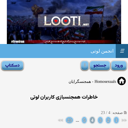
☰
انجمن لوتی
Homosexuals - همجنسگرایان
خاطرات همجنسبازی کاربران لوتی
صفحه: 4 / 23
>>
23
...
5
4
3
2
1
<<