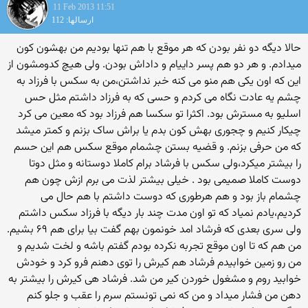
11 Feb 2013 11:51
ارسالها: 112
حالا دیگه دو نفر بودن که هر موقع با هم تنها بودیم من بهشون کون
میدادم. و هر دو هم پسر داییام و داداش بودن. ولی هیچ کدومشون از
این که اون یکی هم منو می کنه خبر نداشتن،من به سکس با فرزاد به
چشم یه عادت نگاه می کردم و حسی که به فرزاد داشتم مثل حس
اسلیو به مسترش بود. اکثرا تو سکسا هم فرزاد بود که معین می کرد
چیکار کنیم و چجوری بهش کون بدم یا براش ساک بزنم و کمتر میشد
که من حرفی بزنم. و قضیه بستن چشمام موقع سکس هم این حسم
را بیشتر میکرد،ولی سکس با فرشاد برام کاملا دوستانه و مثل دوتا
دوست کاملا صمیمی بود . خیلی بیشتر لذت می برم ازش چون هم
چشمام باز بود و هم هرطوری که دوست داشتم با هم حال می
کردیم،یادم نمیاد که تو اون مدت چند بار دیگه با فرزاد سکس داشتم
ولی سری بعدی که فرشاد امد خونمون بهم گفت بیا برای هم ۶۹ بشیم.
من هم که تا اون موقع تجربه نکرده بودم گفتم باشه و لخت شدیم و
من رو زمین خوابیدم فرشاد هم کیرش را توی دهنم فرو کرد و خودش
خوابید روم و مشغول خوردن کیر من شد. فرشاد هی کیرش را بیشتر به
دهن من فشار میداد و من که نمی تونستم سرم را عقب و جلو کنم