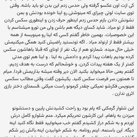
کی ازت اون عکسو گرفته ولی حدس زدم این بدن تو باید باشه. وقتی
توی سایت لوتی چیزای که مینوشتی رو اینا خونده بودنش و بمن
نشونش دادن بازم حدس زدم اینطور حرف زدن و اینطوری سکس کردن
فقط از تو میاد. شاید کسای دیگه هم باشن ولی من تورو میشناسم با
این خصوصیات. بهمین خاطر گفتم کسی که اینا رو مینویسه از همه
بیشتر فقط از ارنولد میاد . اگه تونستید راضیش کنید همگی میکنیمش
خیلی حال میده. شمارتو هم از یک نفر از اونای که قبلا باهاشون سکس
کرده بودیم باهات پیدا کردم و دادمش به اینا . و اینا هم توی مدتی
کمتر از یک هفته پیدات کردن. و خوشحالم که درست به هدف زدیم.
گفتم یعنی حالا میخواید بکنید الان دیر وقته میشه بذاریمش فردا. میام
تا همتون سر فرصت سکس کنید. یکیشون گفت وقتی مطالب سکسی
مینویس فکرشو نمیکنی چقدر کرمونو راست میکنی .قسمتای دختر بازی
اثری ندارن .
این شلوار گرمکنی که پام بود رو راحت کشیدنش پایین و دستشونو
میزدن به پاهام. این کارشون تحریکم میکرد. منم شلوارو کامل درش
اوردم و به شکم دراز کشیدم گفتم خب میخوایید فقط نگاه کنید اینه
دیگه. این باسنمه. اینم رونامه. به شکم خوابیدن اینه.بالش زیر شکم