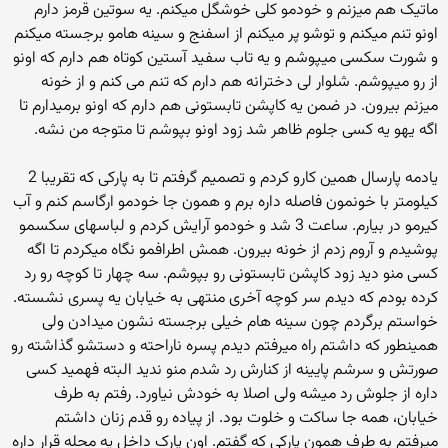
ماتیک هم میزنم و خودمو کلی خوشگل میکنم. یه سوتین قرمز دارم
اونو تنم میکنم و توشو پر میکنم از اسفنج و سینه هامو برجسته میکنم
و شورت سکسی میپوشم و یه تاب سفید آستین کوتاه هم دارم که اونو
از رو میپوشم. شلوار لی دخترانه هم دارم که تنم می کنم و از خونه
میزنم بیرون. در ضمن یه کاپشن تابستونی هم دارم که اونو برمیدارم تا
اگه یهو یه کسی جلوم ظاهر شد زود اونو بپوشم تا متوجه من نشه.
یادمه پارسال همین کارو کردم و تصمیم گرفتم تا به پارکی که تقریبا 2
کیلومتر با خونمون فاصله داره برم و همون جا خودمو ارگاسم کنم و آب
کیرمو در بیارم. ساعت 3 شد و خودمو آرایش کردم و لباسهای سکسمو
پوشیدم و آروم زدم از خونه بیرون. همش اطرافمو نگاه میکردم تا اگه
کسی منو دید زود کاپشن تابستونی رو بپوشم. سه چهار تا کوچه رو رد
کرده بودم که دیدم سر کوچه آخری منتهی به خیابان یه پسری نشسته.
خواستم برگردم چون سینه هام خیلی برجسته نشون میدادن ولی
همینطور که داشتم راه میرفتم دیدم پسره ناراحته و دستشو گذاشته رو
صورتش و سرشم پایینه از کنارش رد شدم منو ندید البته فهمید کسی
داره از جلوش رد میشه ولی اصلا به خودش نیاورد. رفتم به طرف
خیابان، همه جا ساکت و خلوت بود. از پیاده رو قدم زنان داشتم
میرفتم به طرف همون پارکی که گفتم. اون پارک داخل یه محله قرار داره