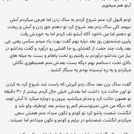
آبتو هم میخورم.
اونم قبول کرد منم شروع کردم به ساک زدن اما هرچی میکردم آبش
نیومد کلی ساک زدم بعد شروع کرد تو دهنم جق زدن و آبش و ریخت
تو دهنم اما من ناخود آکاه آبشو تف کردم اما یه خوردش رفت
پایین،چشمتون روز بعد نیاره بهم گفت بهت یاد میدم سکس یعنی چی
بعد رفت چند جفت از کفشای رو جا کفشی رو درآورد و گفت بنداشو در
بیار من بنداشو درآوردم بد رفتیم رو تخت پاهام و بست به میله های
بالای تخت دستامم بهم دیگه بست بعدش منم همینطوری نگاش
میکردم و یه زره ترسیده بودم یه سیگار کشید .
گفت ساک بزن بعد ساک زدم کیرش که راست شد شروع کرد به کردن
تو اون حالت درد داشت اما بعدش خیلی حال کردم بیشتر از ۳۰ دقیقه
تو همون حالت کرد و مدام میکشید بیرون و دوباره میکرد تا آبش اومد
که دیگه من حتی نمیتونستم کنم رو ببندم بعد اونطرف ولو شد و
انگشت شصت پاشو کرد تو کونم و تکون میداد منم همش سعی
میکردم انگشت شصتشو در بیارم و کونم و تکون میدادم اما نمیشد .