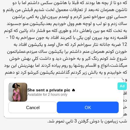
كه دو تا از بچه ها بودند كه قبلا با هاشون سكس داشتم اما با دو
تاشون همزمان نه،بعد از تعارفات معمول لخت شدیم قبلش من رفتم و
حسابی توی سوراخو تمیز كردم و اومدم بیرون،اول یه كمی براشون
ساك زدم و تو لب و لوچه هم وول خوردیم بعد،یكیشون منو جسبوند
به تخت كله مو بین پاهاش داد و طوری كله مو فشار داد پائین كه كونم
قلمبه زده بود بیرون اون یكی با كمربند افتاد به جون سوراخم يه 10 -
12 ضربه جانانه نثار سوراخم كرد كه حال اومد و يكيشون افتاد به
خوردن كونم همزمان منم داشتم برا يكيشون ساك ميزدم،عملياتمون
شروع شد كونم رنگ كير و به خودش ديد و داشت كلي بهش خوش
ميگذشت،انواع و اقسام روشها رو روم پياده كردند اما بهترينش اين بود
كه خوابيدم و يه بالش زير گردنم گذاشتم يكيشون كيرشو كرد تو دهنم
و خودشو كشوند رو كيرم و برام ساك هم ميزد هر چند در حيني كه
داشت تو دهنم تلمبه ميزد چند بار دندونش به كيرم خورد اما از بند
افتادن نفسم زير كير گندش كلي حال كردم،يكيشون زودتر ارضا شد و تو
دهنم خالي كرد اما آبشو نخوردم همونطور تو دهنم نگه داشتم و ازش
خواستم تو دهنم تلمبه بزنه تا قطره قطره آبش بره تو حلقم اون يكي
هم آبشو تو كونم خالي كرد سر آخر با ساك زدن اولي منم تخليه كردم و
شب زيبامون با دوش گرفتن 3 تايي تموم شد.