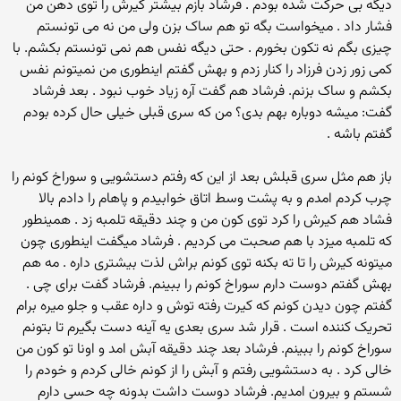
دیگه بی حرکت شده بودم . فرشاد بازم بیشتر کیرش را توی دهن من
فشار داد . میخواست بگه تو هم ساک بزن ولی من نه می تونستم
چیزی بگم نه تکون بخورم . حتی دیگه نفس هم نمی تونستم بکشم. با
کمی زور زدن فرزاد را کنار زدم و بهش گفتم اینطوری من نمیتونم نفس
بکشم و ساک بزنم. فرشاد هم گفت آره زیاد خوب نبود . بعد فرشاد
گفت: میشه دوباره بهم بدی؟ من که سری قبلی خیلی حال کرده بودم
گفتم باشه .
باز هم مثل سری قبلش بعد از این که رفتم دستشویی و سوراخ کونم را
چرب کردم امدم و به پشت وسط اتاق خوابیدم و پاهام را دادم بالا
فشاد هم کیرش را کرد توی کون من و چند دقیقه تلمبه زد . همینطور
که تلمبه میزد با هم صحبت می کردیم . فرشاد میگفت اینطوری چون
میتونه کیرش را تا ته بکنه توی کونم براش لذت بیشتری داره . مه هم
بهش گفتم دوست دارم سوراخ کونم را ببینم. فرشاد گفت برای چی .
گفتم چون دیدن کونم که کیرت رفته توش و داره عقب و جلو میره برام
تحریک کننده است . قرار شد سری بعدی یه آینه دست بگیرم تا بتونم
سوراخ کونم را ببینم. فرشاد بعد چند دقیقه آبش امد و اونا تو کون من
خالی کرد . به دستشویی رفتم و آبش را از کونم خالی کردم و خودم را
شستم و بیرون امدیم. فرشاد دوست داشت بدونه چه حسی دارم