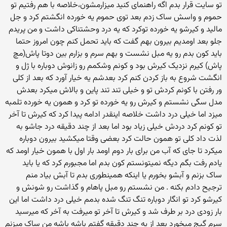
تو سایت قرار بدم اگه راهنمای کنید میزارمشون،خلاصه با هم رفتیم تو
حموم و واسش ساک زدم بعد توی حموم یه خورده انگشتم کرد و جل
مالید و کیرشو یه خورده توکرد که یه درد وحشتناکی داشت و من پریدم
جلو بعد اومدیم بیرون بهم گفت که باید تحمل کنم چون امروز حتما
باید کون بدم رو یه مبل نشست و بهم سرم و بزارم بین دوتا پاش(مچ
پاش) کیرم نزدیک کیرش بود و کونم وشکمم رو زانوش دوباره با ژل و
انگشت شروع به باز کردن کنم کرد بعدشم یه خیار آورد که بعد از کلی
ور رفتن با کونم کردش تو و خیلی تند تند پاین و بالاش میکرد بعدش
مدل سگی نشستم و کیرش رو یه خورده تو کرد و همون یه خورده تلمبه
میزد اما خیلی درد داشت خلاصه اینقدر ادامه پیدا کرد که کیرش تا آخر
تو کونم کرد دردش خیلی زیاد بود اما بعد از چند دقیقه درد جاشو به
لذت داد کلی تو همون حالت کرد بعضی وقتا میکشید بیرون دوباره
میکرد تا جای که آب من برای بار دوم اومد بار اول با همون خیار اومد که
یادم رفت بگم دیگه نمیتونستم کون بدم اما مجبورم کرد که یا باید
ساک بزنم و آبشو بخورم یا اینکه همینطوری بدم تا آبش بیاد منم
ترجیح دادم بکنه . من نشستم رو مبل پاهام و گذاشت رو شونش و
کیرشو کرد تو انگار دوباره تنگ تنگ شده بدمم خیلی درد داشت اما این
بار زودی درد بر طرف شد و کیرش تا آخر تو میرفت به آخر که میرسید
سرم گیج میخورد بعد از یه چند دقیقه گفتم باشه باشه من ساک میزنم