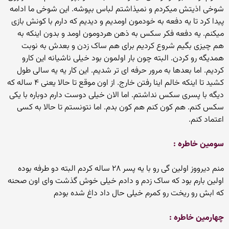
شوخی اذیتش میکردم و نمیذاشتم لباس بپوشه. این شوخی ما ادامه
پیدا کرد تا یه دفعه به خودمون اومدیم و دیدیم که دارم با کونش بازی
میکنم. یه دفعه فکر سکس به ذهن هردومون اومد و بدون اینکه به
هم چیزی بگیم شروع کردیم برای هم ساک زدن و بعدش به نوبت
همدیگه رو کردن. البته چون بار اولمون بود خیلی ناشیانه این کارو
کردیم. اما بعدها به مرور حرفه ای تر شدیم. این کار یه یه سالی طول
کشید تا اینکه خالم اینا رفتن خارج. از اون موقع تا حالا یعنی ۴ ساله که
دیگه با پسری سکس نداشتم. اما الان خیلی دوست دارم دوباره با یکی
سکس کنم. هم کون کنم هم کون بدم. اما نتونستم تا حالا به کسی
اعتماد کنم.
سومین خاطره :
منم دیرووز اولین گی رو با یه پسر ۲۸ ساله کردم البته دو طرفه بوده
اولین بارم بود که ساک زدم و دادم خیلی خوش گذشت وای اون صحنه
که ابش رو ریخت رو کمرم خیلی حال داد داغ شده بودم
چهارمین خاطره :