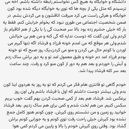
دانشگاه و خوابگاه به هیچ کس نخواستم رابطه داشته باشم. اخه می
ترسیدم که مثل یکی از بچه ها که توی یه خوابگاه دیگه شده بود کون
خوابگاه و هرکی راست می کرد میرفت اتاقشون و می کردش بشم. در
ضمن شخصیت اجتماعی من طوری نبود که بخوام خرابش کنم. فقط یه
بار که خیلی حشرم زده بود بالا سر صحبت گی را با یکی از هم اتاقیام باز
کردم ولی اون گفت که دوست نداره که گی کنه و من هم بی خیالش
شدم،ولی هر موقع که می امدم خونه فرزاد و فرشاد اگه تنها گیرم می
اوردن با کونم حال می کردن و منو می کردن،یک روز صبح که تو خونه
بودم فرزاد امد دم خونه و طبق معمول امد تو و یه دور براش ساک زدم
و آبش را خوردم و بعد هم یه دور از کون منو کرد و رفت. چند ساعت
بعد سر کله فرشاد پیدا شد.
خودم گاهی تو فانتزی هام فکر می کردم که تو یه روز به هردوی اینا کون
بدم ولی بیشتر دوست داشتم که اول با فرشاد باشم ولی اون روز
برعکس شد. فرشاد هم بعد از کمی صحبت کردن بهم گفت خوب بریم
سکس کنیم. من هم لخت شدم و کمی برای هم ساک زدیم. بعد فرشاد
خوابید رو زمین و من نشستم روی کیرش. چون کونم هنوز کامل جمع
نشده بود کیرش خیلی راحت رفت توی کونم و یه جورایی کونم براش
گشاد بود. وقتی روی کیرش خودم را بالا و پایین می کردم کمی هوا