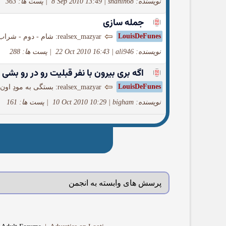
نویسنده: shahin68
|
8 Sep 2010 13:49
|
پست ها: 363
جمله سازی
⇦
LouisDeFunes
realsex_mazyar: شام - دوم - شراب گیلاس اول شرابم همیشه قبل از شام و گبلاس دوم هر وقت...
نویسنده: ali946
|
22 Oct 2010 16:43
|
پست ها: 288
اگه بری بیرون با نفر قبلیت رو در رو بشی
⇦
LouisDeFunes
realsex_mazyar: بستگی به مودِ اون روزم داره. از دعوت به ناهار و تفریح توی جاده چالوس گرفته،...
نویسنده: bigham
|
10 Oct 2010 10:29
|
پست ها: 161