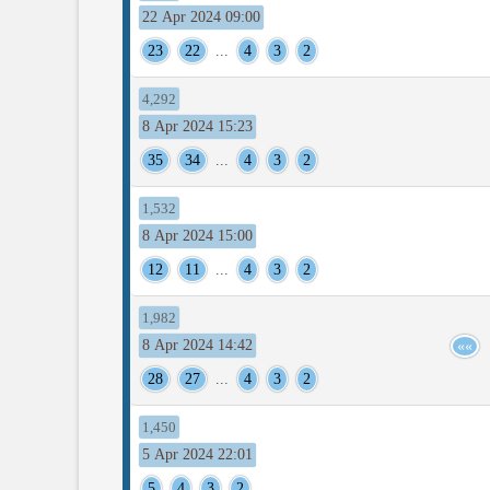
22 Apr 2024 09:00
23
22
...
4
3
2
4,292
8 Apr 2024 15:23
35
34
...
4
3
2
1,532
8 Apr 2024 15:00
12
11
...
4
3
2
1,982
8 Apr 2024 14:42
.
»»
28
27
...
4
3
2
1,450
5 Apr 2024 22:01
5
4
3
2