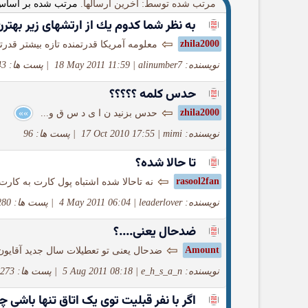
مرتب شده توسط: آخرین ارسالها.
مرتب شده بر اساس
به نظر شما كدوم یك از ارتشهای زیر بهترن
⇦
zhila2000
معلومه آمریکا قدرتمنده تازه بیشتر قدر
نویسنده: alinumber7
|
18 May 2011 11:59
|
پست ها: 43
حدس کلمه ؟؟؟؟؟
⇦
zhila2000
حدس بزنید ن ا ی د س ق و...
»»
نویسنده: mimi
|
17 Oct 2010 17:55
|
پست ها: 96
تا حالا شده؟
⇦
rasool2fan
نه تاحالا شده اشتباه پول کارت به کار
نویسنده: leaderlover
|
4 May 2011 06:04
|
پست ها: 280
ضدحال یعنی....؟
⇦
Amount
ضدحال یعنی تو تعطیلات سال جدید آقایون 
نویسنده: e_h_s_a_n
|
5 Aug 2011 08:18
|
پست ها: 273
اگر با نفر قبلیت توی یک اتاق تنها باشی چ