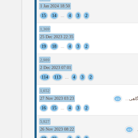
1 Jan 2024 18:50
15
14
...
4
3
2
1,369
25 Dec 2023 22:35
19
18
...
4
3
2
2,989
2 Dec 2023 07:01
114
113
...
4
3
2
1,652
27 Nov 2023 03:23
»»
16
15
...
4
3
2
5,927
26 Nov 2023 08:22
»»