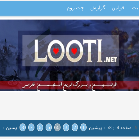
یت
قوانین
گزارش
چت روم
:
« پیشین
پسین »
صفحه 4 از 8
1
2
3
4
5
6
7
8