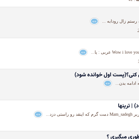
 رستم زال رودابه ...
»»
»»
می کنی؟(پست اول خوانده شود)
»»
) | ترینها
»»
طوری میگیری ؟