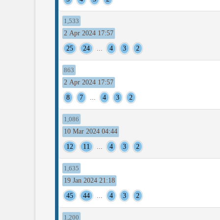
1,533
2 Apr 2024 17:57
25
24
...
4
3
2
863
2 Apr 2024 17:57
8
7
...
4
3
2
1,086
10 Mar 2024 04:44
12
11
...
4
3
2
1,635
19 Jan 2024 21:18
45
44
...
4
3
2
1,200