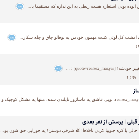
»»
»»
»»
1,