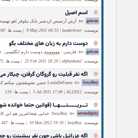
اسم اصیل
⇦
geiran
آرش آرتمیس اردشیر بابک نیلوفر اهو تهمینه
نویسنده: leaderlover
|
9 May 2011 04:53
|
پست ها: 240
دوست دارم به زبان های مختلف بگو
⇦
geiran
فارسی : ووووووی دوست دارم انگلیسی : Wow i love you عربی : یا...
نویسنده: ohfreedom2
|
25 Feb 2011 18:29
|
پست ها: 75
اگه نفر قبلیت رو گروگان گرفتن، چیکار 
⇦
SexyBoy
LouisDeFunes حتمن تشویقشون میکنم که ادامه بدن...
نویسنده: ALI2012
|
5 Jul 2011 17:09
|
پست ها: 119
تـــریــــــنــــهــا (قوانین حتما خوانده شود
⇦
serendipity
SexyBoy: خدایی شجاعترین هم این کاربر Mam_sadegh دمت گرم که اینقد رو راستی دزد...
نویسنده: SexyBoy
|
10 Mar 2012 19:10
|
پست ها: 447
اگه عزرائیل باشی جون نفر پیشینت رو چ