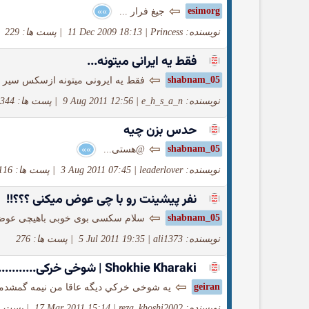
⇦
esimorg
جیغ فرار ...
»»
نویسنده: Princess
|
11 Dec 2009 18:13
|
پست ها: 229
فقط یه ایرانی میتونه...
⇦
shabnam_05
فقط یه ایرونی میتونه ازسکس سیر 
نویسنده: e_h_s_a_n
|
9 Aug 2011 12:56
|
پست ها: 344
حدس بزن چیه
⇦
shabnam_05
@هستی...
»»
نویسنده: leaderlover
|
3 Aug 2011 07:45
|
پست ها: 116
نفر پیشینت رو با چی عوض میكنی ؟؟؟!!
⇦
shabnam_05
سلام سکسی بوی خوبی باهیچی عوضت ن
نویسنده: ali1373
|
5 Jul 2011 19:35
|
پست ها: 276
Shokhie Kharaki | شوخی خركی...........!!!
⇦
geiran
یه شوخی خرکي دیگه عاقا من نیمه گمشدمو 
نویسنده: reza_khoshi2002
|
17 Mar 2011 15:14
|
پست ها: