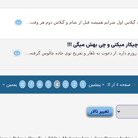
»»
 چیكار میكنی و چی بهش میگی !!!
»»
:
« پیشین
1
2
3
4
5
6
7
8
پسین »
صفحه 4 از 8