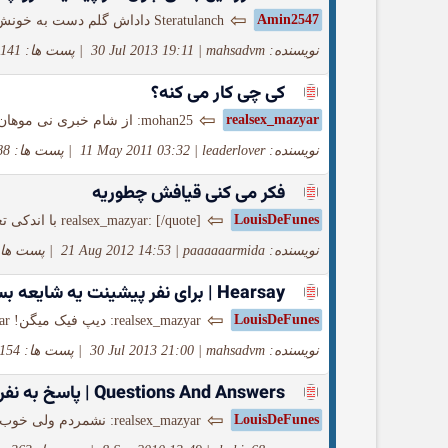
⇦
Amin2547
Steratulanch داداش گلم دست به خونش آلوده بودن استعاره هست ربطی به این نداره که مستقیما با...
نویسنده: mahsadvm
|
30 Jul 2013 19:11
|
پست ها: 141
کی چی کار می کنه؟
⇦
realsex_mazyar
mohan25: از شام خبری نی موهان امشب کل لوتی کتلت مهمون خودمن یه بوفالو چاق و چله شکار...
نویسنده: leaderlover
|
11 May 2011 03:32
|
پست ها: 188
فکر می کنی قیافش چطوریه
⇦
LouisDeFunes
realsex_mazyar: [/quote] با اندکی تغییر خودشه! [quote=realsex_mazyar] : ...
نویسنده: paaaaaarmida
|
21 Aug 2012 14:53
|
پست ها: 135
Hearsay | برای نفر پیشینت یه شایعه بساز
⇦
LouisDeFunes
realsex_mazyar: دیپ فیک میگن! realsex_mazyar: لویی عاشق یه ماساژور تایلندی شده، منتها یه مشکل کوچیک و گاهی...
نویسنده: mahsadvm
|
30 Jul 2013 21:00
|
پست ها: 154
Questions And Answers | پاسخ به نفر قبلى | پرسش از نفر بعدى
⇦
LouisDeFunes
realsex_mazyar: نشمردم ولی خوب حالی با کره جنوبیا کردن ناقلاها! کلا شرقی دوستن! یه جورایی حق شون بود...