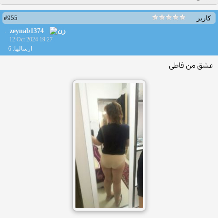
#955
کاربر
zeynab1374
12 Oct 2024 19:27
ارسالها: 6
عشق من فاطی