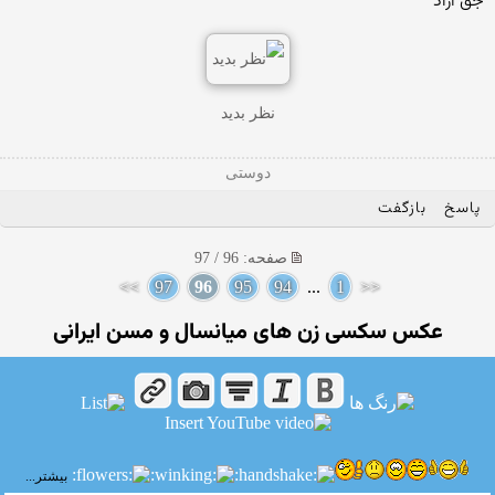
جق آزاد
نظر بدید
دوستی
پاسخ
بازگفت
صفحه: 96 / 97
>>
97
96
95
94
...
1
<<
عکس سکسی زن های میانسال و مسن ایرانی
بیشتر...