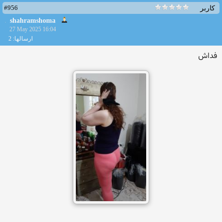
#956
کاربر
shahramshoma
27 May 2025 16:04
ارسالها: 2
فداش