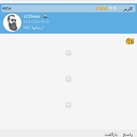
#954
کاربر
r233reza
8 Oct 2024 10:18
ارسالها: 3422
پاسخ
بازگفت