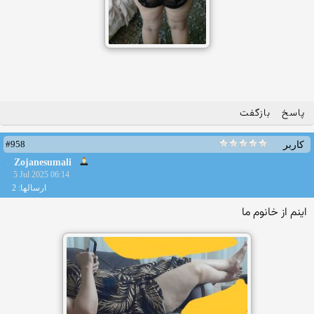
پاسخ
بازگفت
#958
کاربر
Zojanesumali
5 Jul 2025 06:14
ارسالها: 2
اینم از خانوم ما