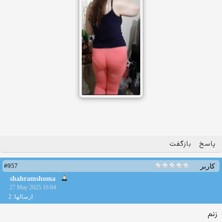
پاسخ
بازگفت
#957
کاربر
shahramshoma
27 May 2025 16:04
ارسالها: 2
زنم