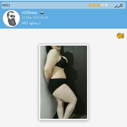
#951
کاربر
r233reza
25 Mar 2024 04:26
ارسالها: 3422