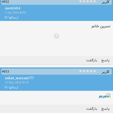
#952
کاربر
metti1414
3 Apr 2024 00:01
ارسالها: 19
نسرین خانم
پاسخ
بازگفت
#953
کاربر
milad_maryam777
23 May 2024 20:18
ارسالها: 16
پاسخ
بازگفت