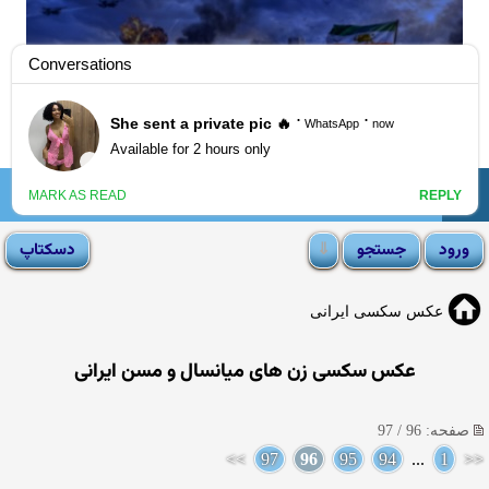
☰
انجمن لوتی
عکس سکسی ایرانی
عکس سکسی زن های میانسال و مسن ایرانی
صفحه: 96 / 97
>>
97
96
95
94
...
1
<<