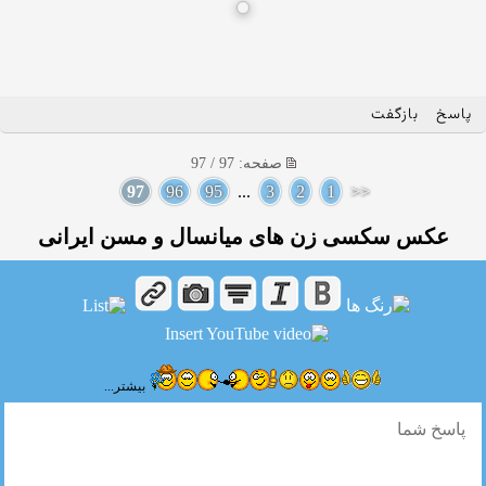
پاسخ
بازگفت
صفحه: 97 / 97
97
96
95
...
3
2
1
<<
عکس سکسی زن های میانسال و مسن ایرانی
بیشتر...