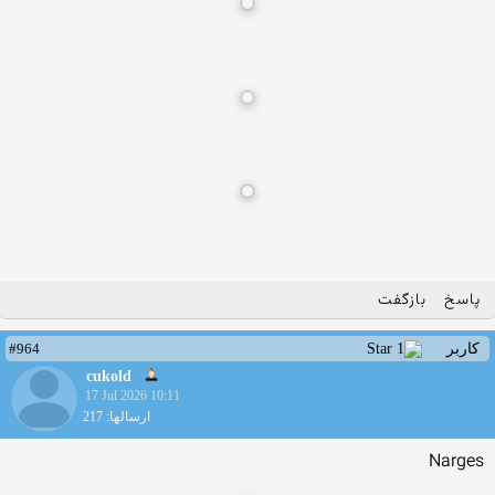
پاسخ
بازگفت
#964
کاربر
cukold
17 Jul 2026 10:11
ارسالها: 217
Narges