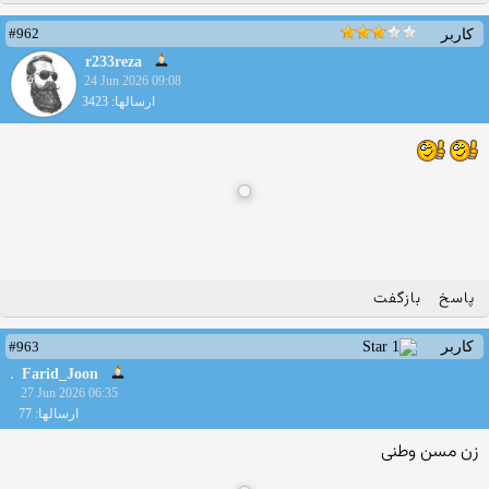
#962
کاربر
r233reza
24 Jun 2026 09:08
ارسالها: 3423
پاسخ
بازگفت
#963
کاربر
Farid_Joon
27 Jun 2026 06:35
ارسالها: 77
زن مسن وطنی