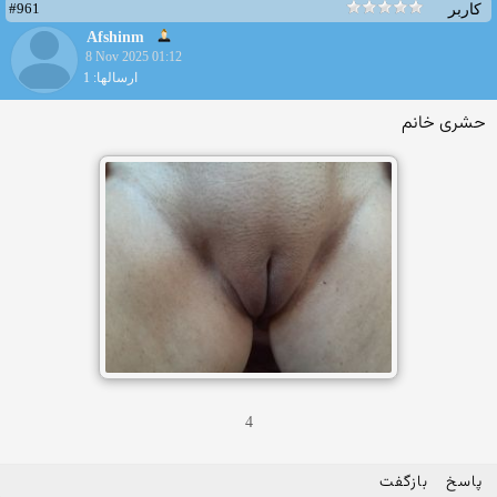
#961
کاربر
Afshinm
8 Nov 2025 01:12
ارسالها: 1
حشری خانم
4
پاسخ
بازگفت