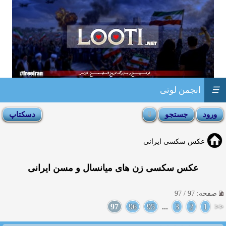
☰
انجمن لوتی
عکس سکسی ایرانی
عکس سکسی زن های میانسال و مسن ایرانی
صفحه: 97 / 97
97
96
95
...
3
2
1
<<