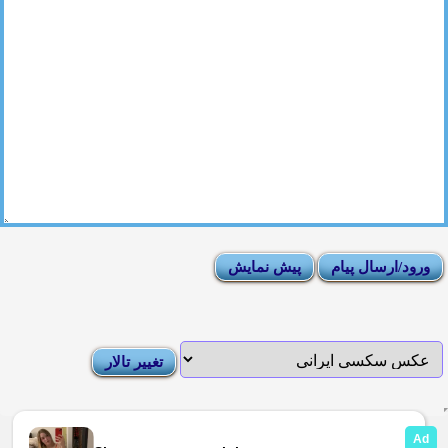
|
Moderator List
|
FAQ
|
How To
|
Rules
|
News
|
DMCA/Report Abuse (گزارش)