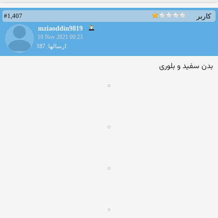
#1,407
کاربر
mziaoddin9819
19 Nov 2021 09:23
ارسالها: 187
بدن سفید و بلوری