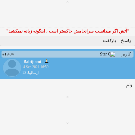
"آتش اگر ميدانست سرانجامش خاكستر است ، اينگونه زبانه نميكشيد"
پاسخ
بازگفت
#1,404
کاربر
Babijooni
4 Sep 2021 16:59
ارسالها: 23
زنم