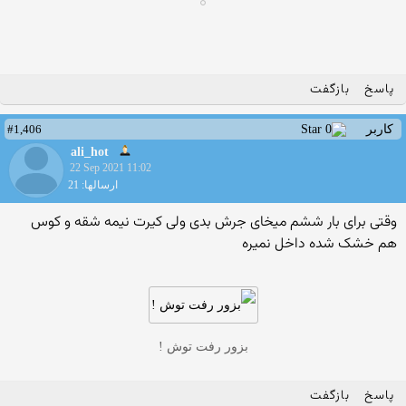
پاسخ
بازگفت
#1,406
کاربر
ali_hot
22 Sep 2021 11:02
ارسالها: 21
وقتی برای بار ششم میخای جرش بدی ولی کیرت نیمه شقه و کوس
هم خشک شده داخل نمیره
بزور رفت توش !
پاسخ
بازگفت