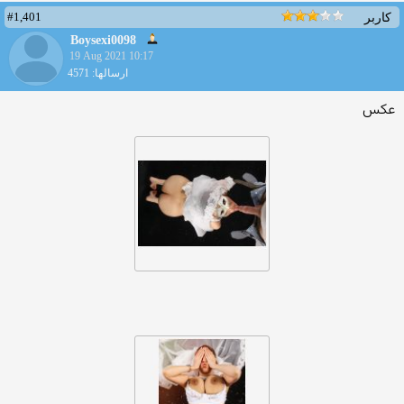
#1,401
کاربر
Boysexi0098
19 Aug 2021 10:17
ارسالها: 4571
عکس