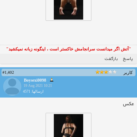
"آتش اگر ميدانست سرانجامش خاكستر است ، اينگونه زبانه نميكشيد"
پاسخ
بازگفت
#1,402
کاربر
Boysexi0098
19 Aug 2021 10:21
ارسالها: 4571
عکس