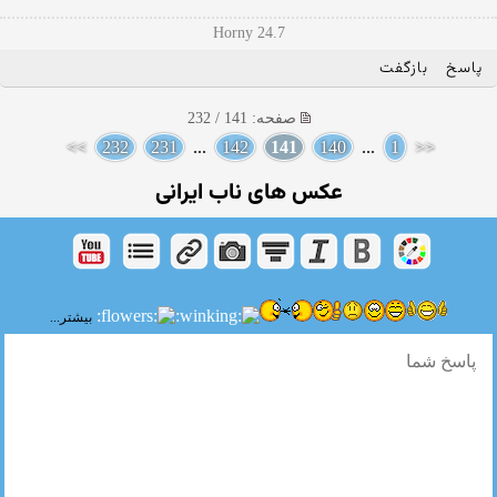
Horny 24.7
پاسخ
بازگفت
صفحه: 141 / 232
>>
232
231
...
142
141
140
...
1
<<
عکس های ناب ایرانی
بیشتر...