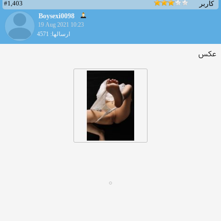
#1,403
کاربر
Boysexi0098
19 Aug 2021 10:23
ارسالها: 4571
عکس