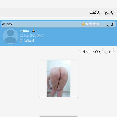
پاسخ
بازگفت
#1,405
کاربر
titina
22 Sep 2021 00:03
ارسالها: 87
کس و کوون ناااب زنم