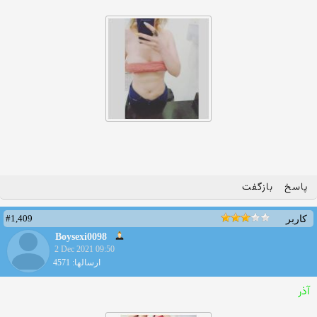
پاسخ
بازگفت
#1,409
کاربر
Boysexi0098
2 Dec 2021 09:50
ارسالها: 4571
آذر