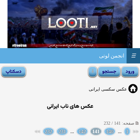
☰
انجمن لوتی
عکس سکسی ایرانی
عکس های ناب ایرانی
صفحه: 141 / 232
>>
232
231
...
142
141
140
...
1
<<