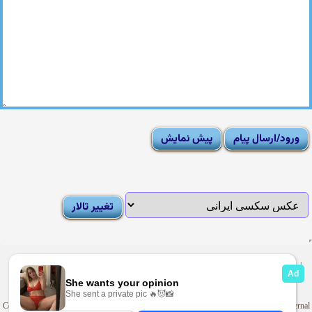
|
Moderator List
|
FAQ
|
How To
|
Rules
|
News
|
DMCA/Report Abuse (گزارش)
Sexy Pictures Archive
|
Adult Forums
|
Advertise on Looti
Copyright © 2009-2025
Looti.net
. Looti Forums is not responsible for the content of external