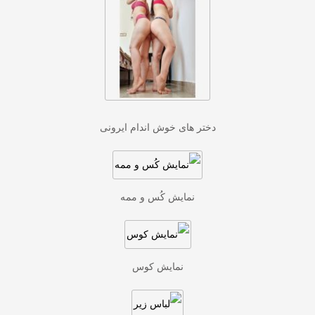
دختر های خوش اندام ایرونی
نمایش کُس و ممه
نمایش کوس