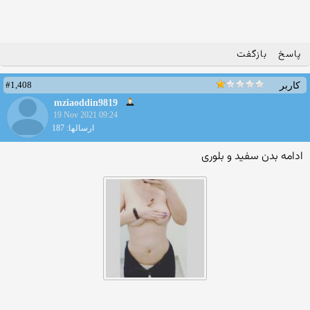
پاسخ
بازگفت
#1,408
کاربر
mziaoddin9819
19 Nov 2021 09:24
ارسالها: 187
ادامه بدن سفید و بلوری