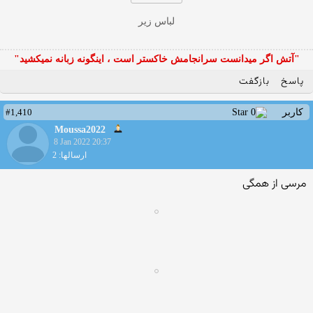
لباس زیر
"آتش اگر ميدانست سرانجامش خاكستر است ، اينگونه زبانه نميكشيد"
پاسخ
بازگفت
#1,410
کاربر
Moussa2022
8 Jan 2022 20:37
ارسالها: 2
مرسی از همگی