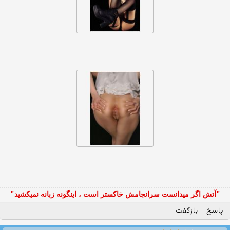
"آتش اگر ميدانست سرانجامش خاكستر است ، اينگونه زبانه نميكشيد"
پاسخ
بازگفت