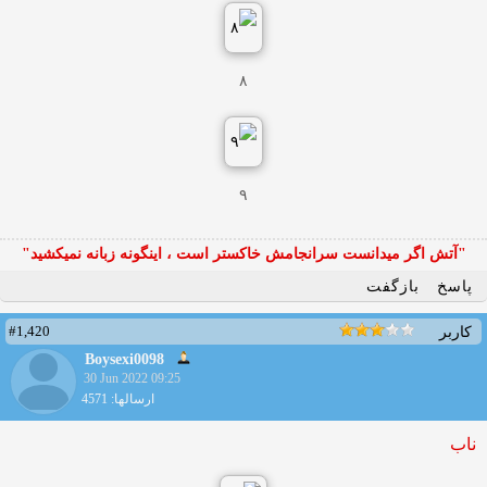
۸
۹
"آتش اگر ميدانست سرانجامش خاكستر است ، اينگونه زبانه نميكشيد"
پاسخ
بازگفت
#1,420
کاربر
Boysexi0098
30 Jun 2022 09:25
ارسالها: 4571
ناب