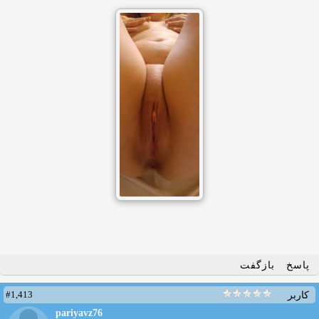
پاسخ
بازگفت
#1,413
کاربر
pariyavz76