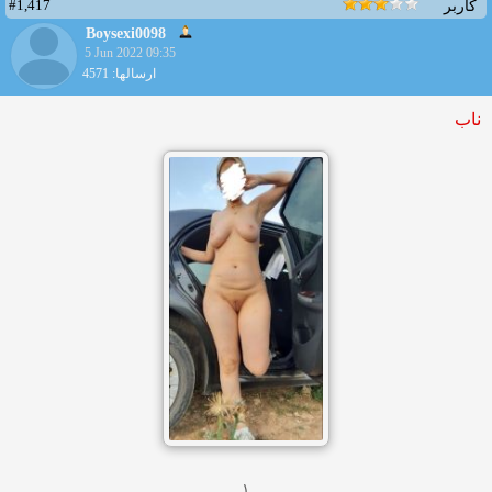
#1,417
کاربر
Boysexi0098
5 Jun 2022 09:35
ارسالها: 4571
ناب
۱