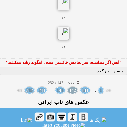
۱۰
۱۱
"آتش اگر ميدانست سرانجامش خاكستر است ، اينگونه زبانه نميكشيد"
پاسخ
بازگفت
صفحه: 142 / 232
>>
232
231
...
143
142
141
...
1
<<
عکس های ناب ایرانی