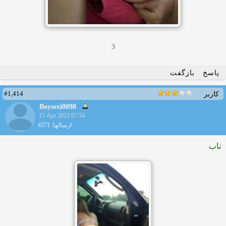
3
پاسخ
بازگفت
#1,414
کاربر
Boysexi0098
15 Apr 2022 07:54
ارسالها: 4571
ناب