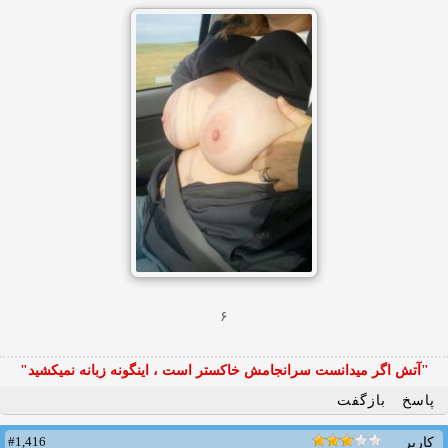
۶
"آتش اگر ميدانست سرانجامش خاكستر است ، اينگونه زبانه نميكشيد"
پاسخ
بازگفت
#1,416
کاربر