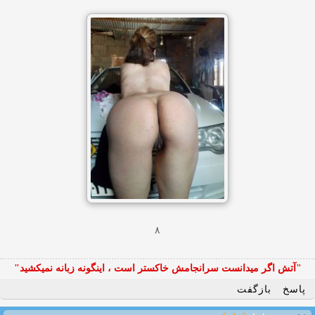
۸
"آتش اگر ميدانست سرانجامش خاكستر است ، اينگونه زبانه نميكشيد"
پاسخ
بازگفت