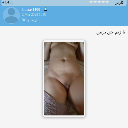
#1,411
کاربر
banas1400
2 Mar 2022 16:03
ارسالها: 20
با زنم جق بزنین