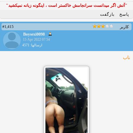
"آتش اگر ميدانست سرانجامش خاكستر است ، اينگونه زبانه نميكشيد"
پاسخ
بازگفت
#1,415
کاربر
Boysexi0098
15 Apr 2022 07:54
ارسالها: 4571
ناب