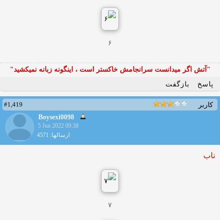
۶
"آتش اگر ميدانست سرانجامش خاكستر است ، اينگونه زبانه نميكشيد"
پاسخ
بازگفت
#1,419
کاربر
Boysexi0098
5 Jun 2022 09:38
ارسالها: 4571
ناب
۷