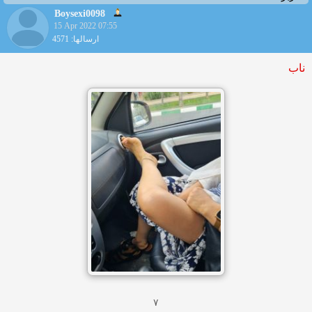
Boysexi0098
15 Apr 2022 07:55
ارسالها: 4571
ناب
۷