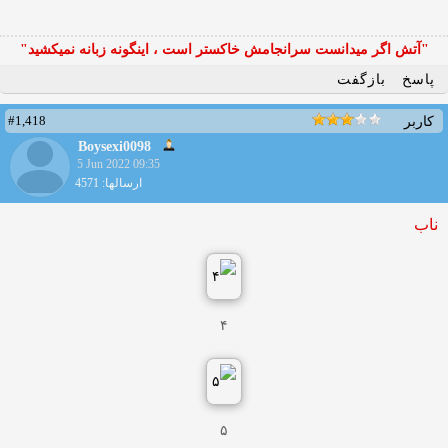
"آتش اگر ميدانست سرانجامش خاكستر است ، اينگونه زبانه نميكشيد"
پاسخ
بازگفت
#1,418
کاربر
Boysexi0098
5 Jun 2022 09:35
ارسالها: 4571
ناب
۴
۵