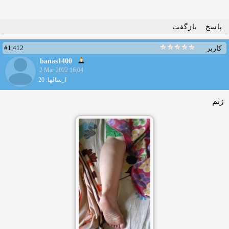
پاسخ
بازگفت
#1,412
کاربر
banas1400
2 Mar 2022 16:04
ارسالها: 20
زنم