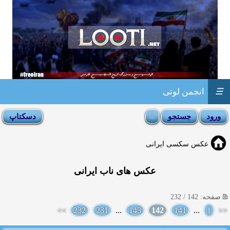
☰
انجمن لوتی
عکس سکسی ایرانی
عکس های ناب ایرانی
صفحه: 142 / 232
>>
232
231
...
143
142
141
...
1
<<