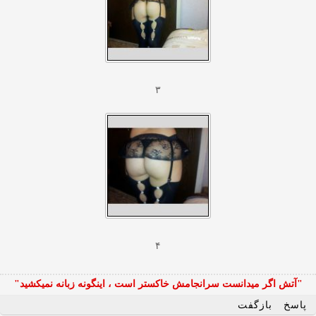
۳
۴
"آتش اگر ميدانست سرانجامش خاكستر است ، اينگونه زبانه نميكشيد"
پاسخ
بازگفت