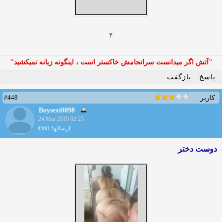
۴
"آتش اگر ميدانست سرانجامش خاكستر است ، اينگونه زبانه نميكشيد"
پاسخ
بازگفت
#448
کاربر
Boysexi0098
24 Mar 2019 02:25
ارسالها: 4560
دوست دختر