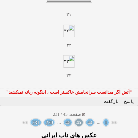
۳۱
۳۲
۳۳
"آتش اگر ميدانست سرانجامش خاكستر است ، اينگونه زبانه نميكشيد"
پاسخ
بازگفت
صفحه: 45 / 231
>>
231
230
...
46
45
44
...
1
<<
عکس های ناب ایرانی