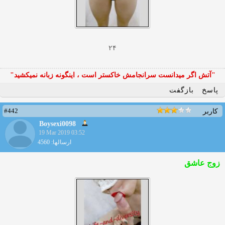
۲۴
"آتش اگر ميدانست سرانجامش خاكستر است ، اينگونه زبانه نميكشيد"
پاسخ
بازگفت
#442
کاربر
Boysexi0098
19 Mar 2019 03:52
ارسالها: 4560
زوج عاشق