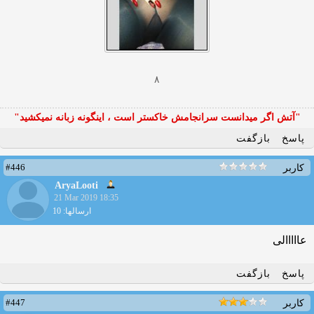
۸
"آتش اگر ميدانست سرانجامش خاكستر است ، اينگونه زبانه نميكشيد"
پاسخ
بازگفت
#446
کاربر
AryaLooti
21 Mar 2019 18:35
ارسالها: 10
عااااالی
پاسخ
بازگفت
#447
کاربر