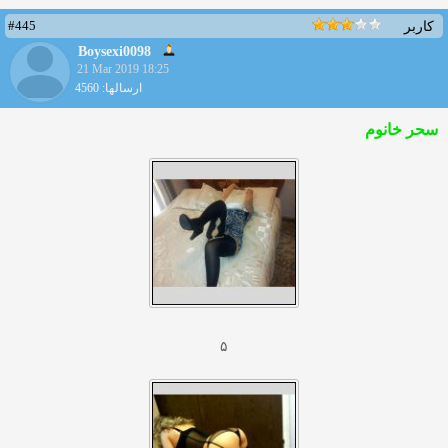
#445
کاربر
Boysexi0098
21 Mar 2019 18:25
ارسالها: 4560
سحر خانوم
۵