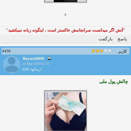
۸
"آتش اگر ميدانست سرانجامش خاكستر است ، اينگونه زبانه نميكشيد"
پاسخ
بازگفت
#450
کاربر
Boysexi0098
24 Mar 2019 02:31
ارسالها: 4560
چالش پول ملی