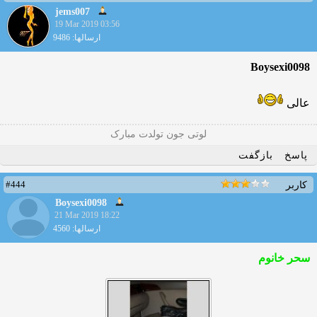
jems007
19 Mar 2019 03:56
ارسالها: 9486
Boysexi0098
عالی
لوتی جون تولدت مبارک
پاسخ
بازگفت
#444
کاربر
Boysexi0098
21 Mar 2019 18:22
ارسالها: 4560
سحر خانوم