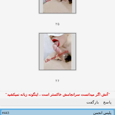
۲۵
۲۶
"آتش اگر ميدانست سرانجامش خاكستر است ، اينگونه زبانه نميكشيد"
پاسخ
بازگفت
#443
پلیس انجمن