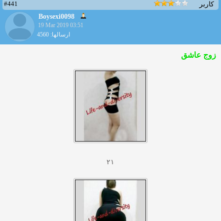
#441
کاربر
Boysexi0098
19 Mar 2019 03:51
ارسالها: 4560
زوج عاشق
۲۱