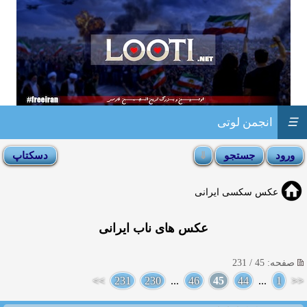
☰
انجمن لوتی
عکس سکسی ایرانی
عکس های ناب ایرانی
صفحه: 45 / 231
>>
231
230
...
46
45
44
...
1
<<