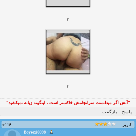
۳
۴
"آتش اگر ميدانست سرانجامش خاكستر است ، اينگونه زبانه نميكشيد"
پاسخ
بازگفت
#449
کاربر
Boysexi0098