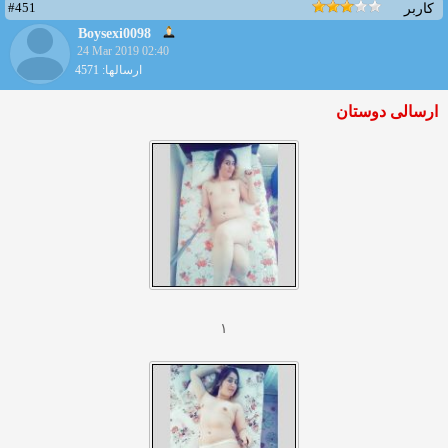
#451
کاربر
Boysexi0098
24 Mar 2019 02:40
ارسالها: 4571
ارسالی دوستان
۱