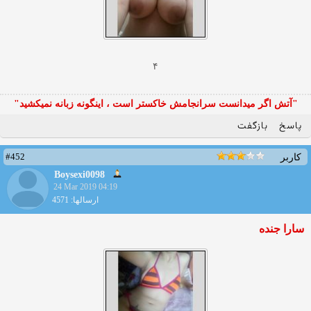
۴
"آتش اگر ميدانست سرانجامش خاكستر است ، اينگونه زبانه نميكشيد"
پاسخ
بازگفت
#452
کاربر
Boysexi0098
24 Mar 2019 04:19
ارسالها: 4571
سارا جنده