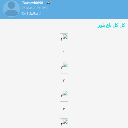
Boysexi0098
25 Mar 2019 05:50
ارسالها: 4571
کل کل باغ بلور
۱
۲
۳