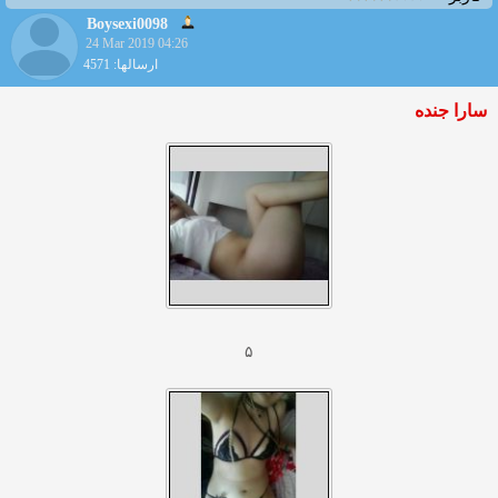
Boysexi0098
24 Mar 2019 04:26
ارسالها: 4571
سارا جنده
۵