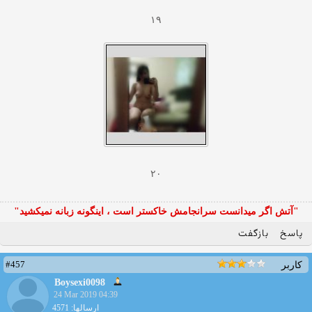
۱۹
۲۰
"آتش اگر ميدانست سرانجامش خاكستر است ، اينگونه زبانه نميكشيد"
پاسخ
بازگفت
#457
کاربر
Boysexi0098
24 Mar 2019 04:39
ارسالها: 4571