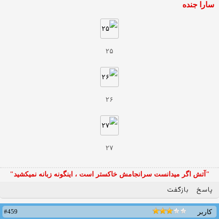
سارا جنده
۲۵
۲۶
۲۷
"آتش اگر ميدانست سرانجامش خاكستر است ، اينگونه زبانه نميكشيد"
پاسخ
بازگفت
#459
کاربر