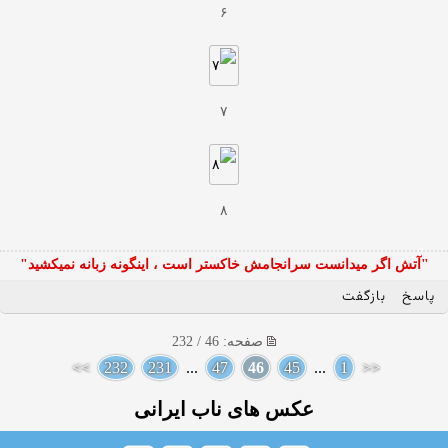
۶
۷
۸
"آتش اگر ميدانست سرانجامش خاكستر است ، اينگونه زبانه نميكشيد"
پاسخ
بازگفت
صفحه: 46 / 232
>>
232
231
...
47
46
45
...
1
<<
عکس های ناب ایرانی