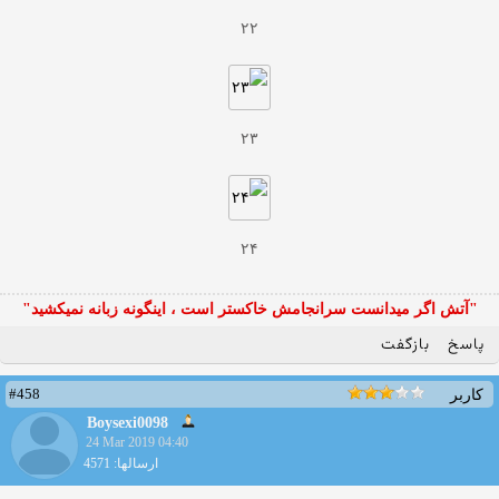
۲۲
۲۳
۲۴
"آتش اگر ميدانست سرانجامش خاكستر است ، اينگونه زبانه نميكشيد"
پاسخ
بازگفت
#458
کاربر
Boysexi0098
24 Mar 2019 04:40
ارسالها: 4571