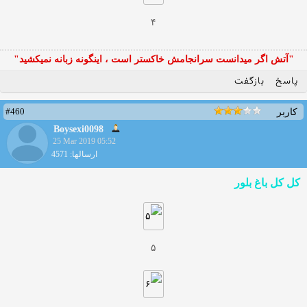
۴
"آتش اگر ميدانست سرانجامش خاكستر است ، اينگونه زبانه نميكشيد"
پاسخ
بازگفت
#460
کاربر
Boysexi0098
25 Mar 2019 05:52
ارسالها: 4571
کل کل باغ بلور
۵