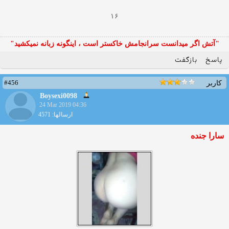
۱۶
"آتش اگر ميدانست سرانجامش خاكستر است ، اينگونه زبانه نميكشيد"
پاسخ
بازگفت
#456
کاربر
Boysexi0098
24 Mar 2019 04:36
ارسالها: 4571
سارا جنده