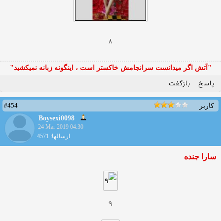
۸
"آتش اگر ميدانست سرانجامش خاكستر است ، اينگونه زبانه نميكشيد"
پاسخ
بازگفت
#454
کاربر
Boysexi0098
24 Mar 2019 04:30
ارسالها: 4571
سارا جنده
۹