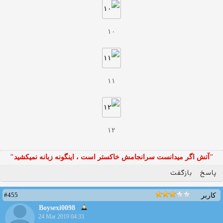
۱۰
۱۱
۱۲
"آتش اگر ميدانست سرانجامش خاكستر است ، اينگونه زبانه نميكشيد"
پاسخ
بازگفت
#455
کاربر
Boysexi0098
24 Mar 2019 04:33