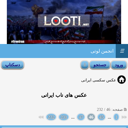
☰
انجمن لوتی
عکس سکسی ایرانی
عکس های ناب ایرانی
صفحه: 46 / 232
>>
232
231
...
47
46
45
...
1
<<