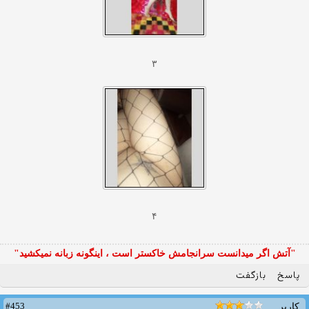
۳
۴
"آتش اگر ميدانست سرانجامش خاكستر است ، اينگونه زبانه نميكشيد"
پاسخ
بازگفت
#453
کاربر