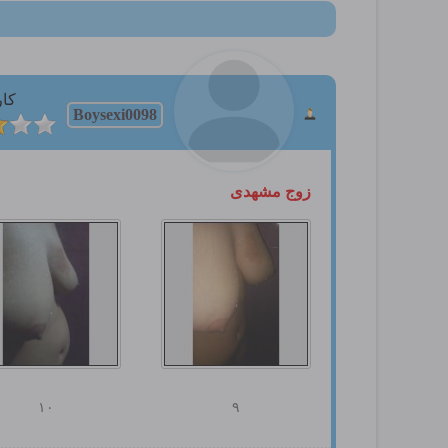
کار
Boysexi0098
زوج مشهدی
۱۰
۹