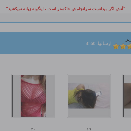
"آتش اگر ميدانست سرانجامش خاكستر است ، اينگونه زبانه نميكشيد"
بر
ارسالها: 4560
۲۰
۱۹