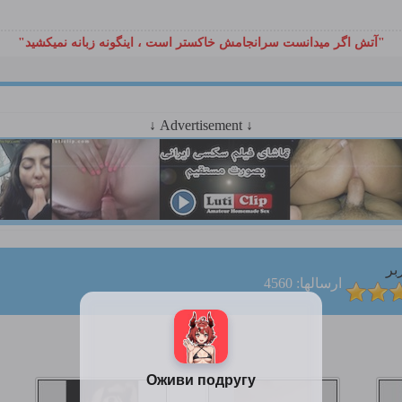
"آتش اگر ميدانست سرانجامش خاكستر است ، اينگونه زبانه نميكشيد"
↓ Advertisement ↓
بر
ارسالها: 4560