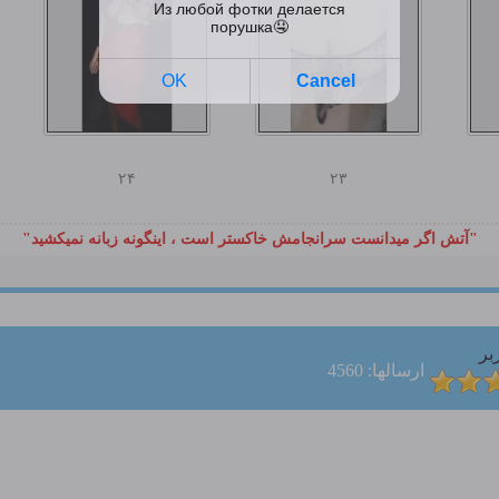
۲۴
۲۳
"آتش اگر ميدانست سرانجامش خاكستر است ، اينگونه زبانه نميكشيد"
بر
ارسالها: 4560