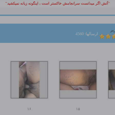
"آتش اگر ميدانست سرانجامش خاكستر است ، اينگونه زبانه نميكشيد"
بر
ارسالها: 4560
۱۶
۱۵