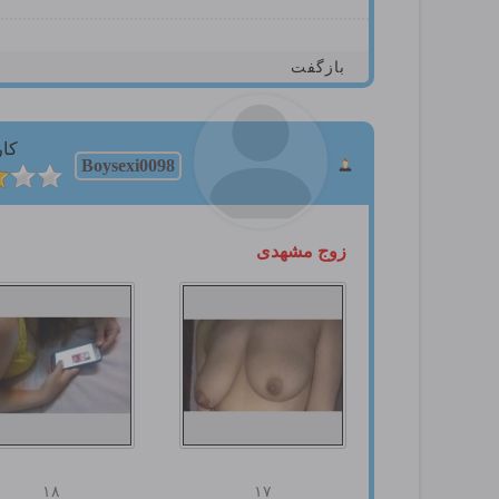
بازگفت
کار
Boysexi0098
زوج مشهدی
۱۸
۱۷