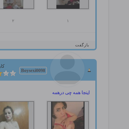
۲
۱
بازگفت
کار
Boysexi0098
اینجا همه چی درهمه