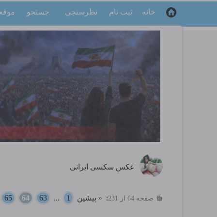
خانه
ثبت نام
نظرسنجی
جستجو
موقع
عکس سکسی ایرانی
:
« پیشین
1
...
63
64
65
.
صفحه 64 از 231