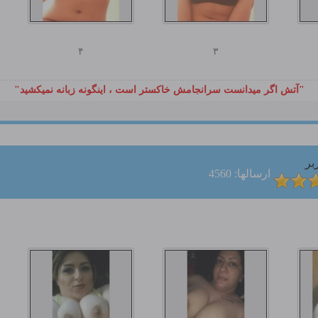
۴
۳
"آتش اگر ميدانست سرانجامش خاكستر است ، اينگونه زبانه نميكشيد"
بر
ارسالها: 4560