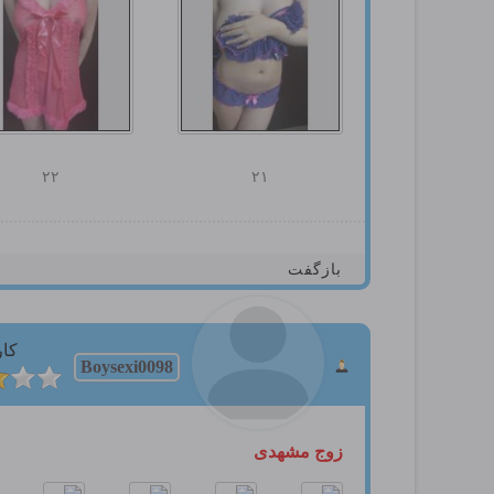
۲۲
۲۱
بازگفت
کار
Boysexi0098
زوج مشهدی