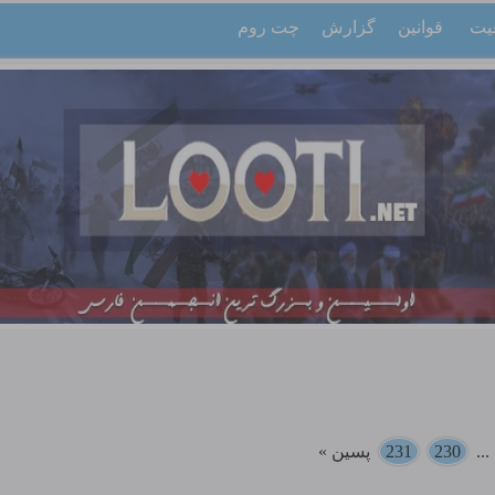
یت
قوانین
گزارش
چت روم
..
230
231
پسین »