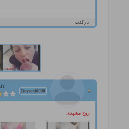
بازگفت
کار
Boysexi0098
زوج مشهدی