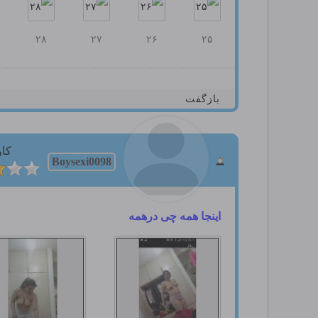
۲۸
۲۷
۲۶
۲۵
بازگفت
کار
Boysexi0098
اینجا همه چی درهمه