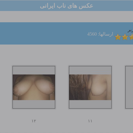
عکس های ناب ایرانی
بر
ارسالها: 4560
۱۲
۱۱