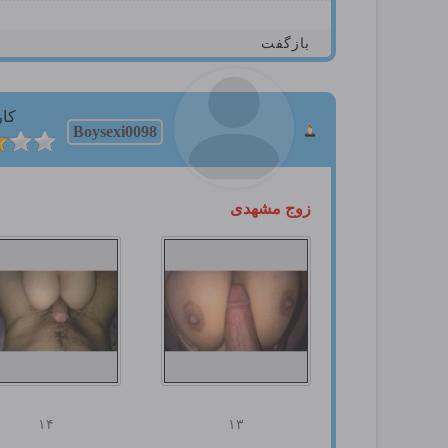
بازگفت
کار
Boysexi0098
زوج مشهدی
۱۴
۱۳