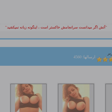
"آتش اگر ميدانست سرانجامش خاكستر است ، اينگونه زبانه نميكشيد"
بر
ارسالها: 4560