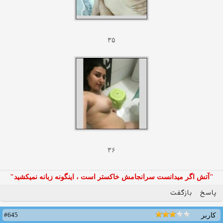
۳۵
۳۶
"آتش اگر ميدانست سرانجامش خاكستر است ، اينگونه زبانه نميكشيد"
پاسخ
بازگفت
#645
کاربر