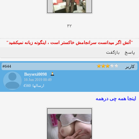
۳۲
"آتش اگر ميدانست سرانجامش خاكستر است ، اينگونه زبانه نميكشيد"
پاسخ
بازگفت
#644
کاربر
Boysexi0098
16 Jun 2019 00:49
ارسالها: 4560
اینجا همه چی درهمه