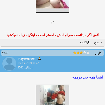
۲۴
"آتش اگر ميدانست سرانجامش خاكستر است ، اينگونه زبانه نميكشيد"
پاسخ
بازگفت
#642
کاربر
Boysexi0098
16 Jun 2019 00:47
ارسالها: 4560
اینجا همه چی درهمه