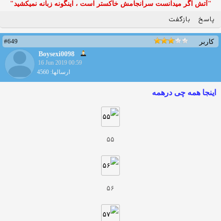
"آتش اگر ميدانست سرانجامش خاكستر است ، اينگونه زبانه نميكشيد"
پاسخ
بازگفت
#649
کاربر
Boysexi0098
16 Jun 2019 00:59
ارسالها: 4560
اینجا همه چی درهمه
۵۵
۵۶