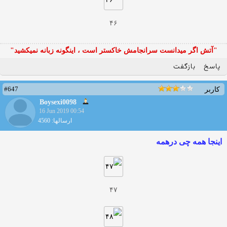
۴۶
"آتش اگر ميدانست سرانجامش خاكستر است ، اينگونه زبانه نميكشيد"
پاسخ
بازگفت
#647
کاربر
Boysexi0098
16 Jun 2019 00:54
ارسالها: 4560
اینجا همه چی درهمه
۴۷