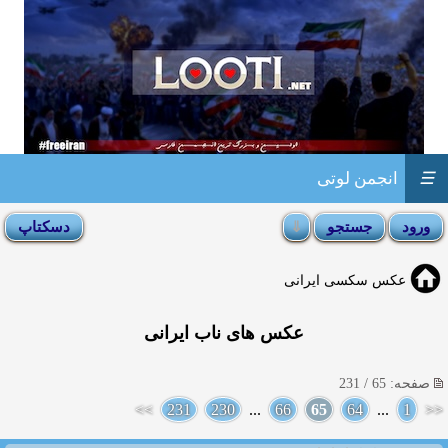
☰
انجمن لوتی
عکس سکسی ایرانی
عکس های ناب ایرانی
صفحه: 65 / 231
>>
231
230
...
66
65
64
...
1
<<