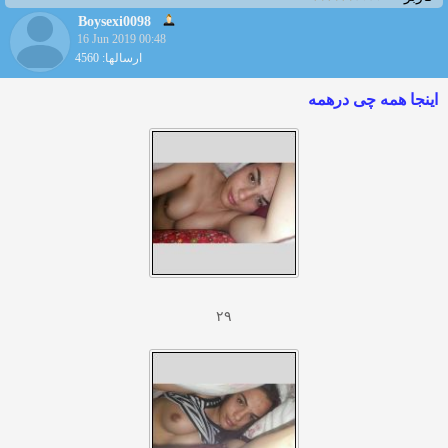
Boysexi0098
16 Jun 2019 00:48
ارسالها: 4560
اینجا همه چی درهمه
۲۹