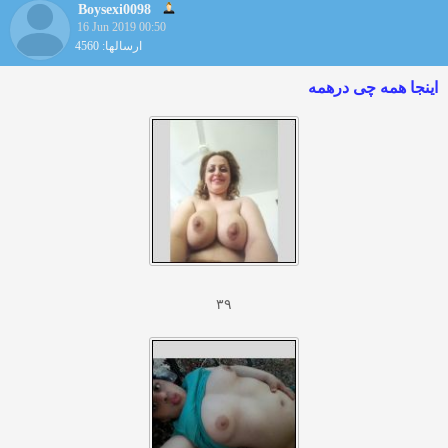
Boysexi0098
16 Jun 2019 00:50
ارسالها: 4560
اینجا همه چی درهمه
۳۹