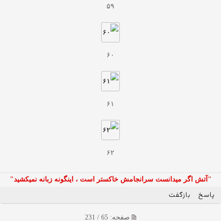
۵۹
۶۰
۶۱
۶۲
"آتش اگر ميدانست سرانجامش خاكستر است ، اينگونه زبانه نميكشيد"
پاسخ
بازگفت
صفحه: 65 / 231