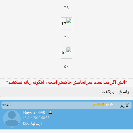
۴۸
۴۹
۵۰
"آتش اگر ميدانست سرانجامش خاكستر است ، اينگونه زبانه نميكشيد"
پاسخ
بازگفت
#648
کاربر
Boysexi0098
16 Jun 2019 00:57
ارسالها: 4560