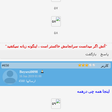
۵۷
۵۸
"آتش اگر ميدانست سرانجامش خاكستر است ، اينگونه زبانه نميكشيد"
پاسخ
بازگفت
#650
کاربر
Boysexi0098
16 Jun 2019 01:00
ارسالها: 4560
اینجا همه چی درهمه