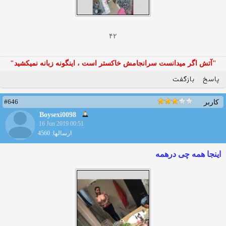
۴۲
"آتش اگر ميدانست سرانجامش خاكستر است ، اينگونه زبانه نميكشيد"
پاسخ
بازگفت
#646
کاربر
Boysexi0098
16 Jun 2019 00:51
ارسالها: 4560
اینجا همه چی درهمه