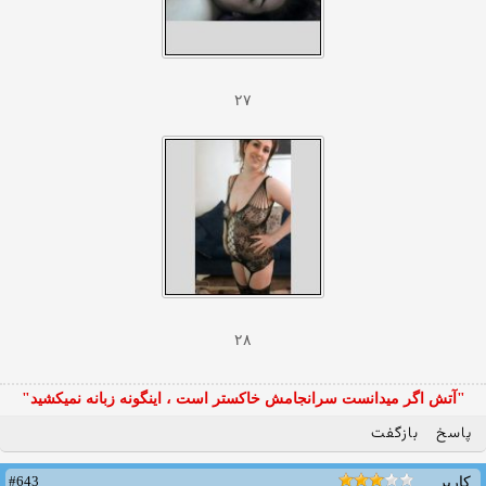
۲۷
۲۸
"آتش اگر ميدانست سرانجامش خاكستر است ، اينگونه زبانه نميكشيد"
پاسخ
بازگفت
#643
کاربر