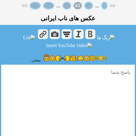
>>
231
230
...
66
65
64
...
1
<<
عکس های ناب ایرانی
بیشتر...