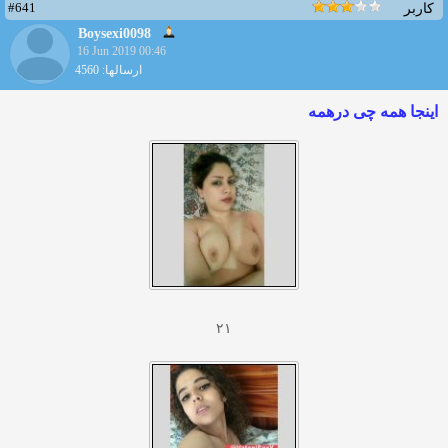
#641
کاربر
Boysexi0098
16 Jun 2019 00:46
ارسالها: 4560
اینجا همه چی درهمه
۲۱