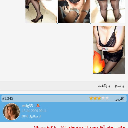
پاسخ
بازگفت
#1,345
کاربر
mig35
13 Jul 2020 09:11
ارسالها: 3848