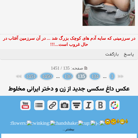
در سرزمینی که سایه آدم های کوچک بزرگ شد ... در آن سرزمین آفتاب در
حال غروب است...!!!
پاسخ
بازگفت
صفحه: 135 / 1451
>>
1451
1450
...
136
135
134
...
1
<<
عکس داغ سکسی جدید از زن و دختر ایرانی مخلوط
بیشتر...