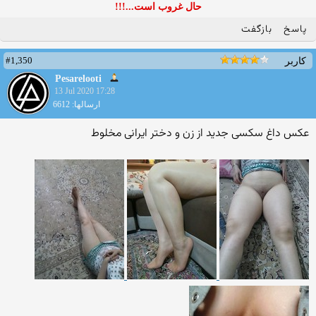
حال غروب است...!!!
پاسخ
بازگفت
#1,350
کاربر
Pesarelooti
13 Jul 2020 17:28
ارسالها: 6612
عکس داغ سکسی جدید از زن و دختر ایرانی مخلوط