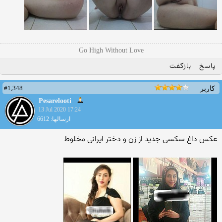
Go High Without Love
پاسخ
بازگفت
#1,348
کاربر
Pesarelooti
13 Jul 2020 17:24
ارسالها: 6612
عکس داغ سکسی جدید از زن و دختر ایرانی مخلوط