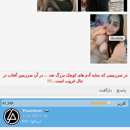
در سرزمینی که سایه آدم های کوچک بزرگ شد ... در آن سرزمین آفتاب در
حال غروب است...!!!
پاسخ
بازگفت
#1,349
کاربر
Pesarelooti
13 Jul 2020 17:26
ارسالها: 6612