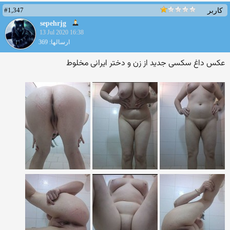
#1,347
کاربر
sepehrjg
13 Jul 2020 16:38
ارسالها: 369
عکس داغ سکسی جدید از زن و دختر ایرانی مخلوط