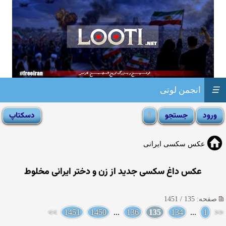
☰
انجمن لوتی
عکس سکسی ایرانی
عکس داغ سکسی جدید از زن و دختر ایرانی مخلوط
صفحه: 135 / 1451
>>
1451
1450
...
136
135
134
...
1
<<