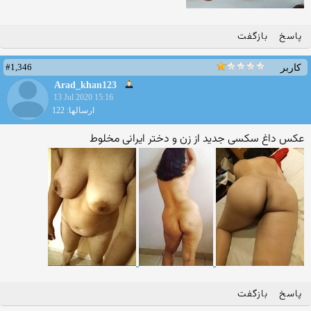
پاسخ
بازگفت
#1,346
کاربر
Arad_khan123
13 Jul 2020 15:16
ارسالها: 122
عکس داغ سکسی جدید از زن و دختر ایرانی مخلوط
پاسخ
بازگفت