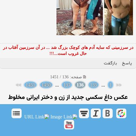
در سرزمینی که سایه آدم های کوچک بزرگ شد ... در آن سرزمین آفتاب در
حال غروب است...!!!
پاسخ
بازگفت
صفحه: 136 / 1451
>>
1451
1450
...
137
136
135
...
1
<<
عکس داغ سکسی جدید از زن و دختر ایرانی مخلوط