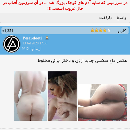
در سرزمینی که سایه آدم های کوچک بزرگ شد ... در آن سرزمین آفتاب در
حال غروب است...!!!
پاسخ
بازگفت
#1,354
کاربر
Pesarelooti
13 Jul 2020 17:33
ارسالها: 6612
عکس داغ سکسی جدید از زن و دختر ایرانی مخلوط