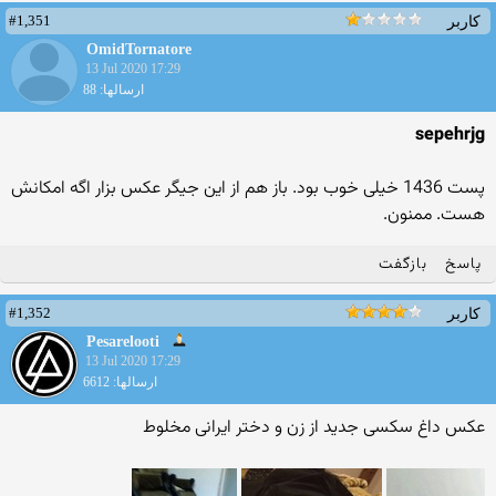
#1,351
کاربر
OmidTornatore
13 Jul 2020 17:29
ارسالها: 88
sepehrjg
پست 1436 خیلی خوب بود. باز هم از این جیگر عکس بزار اگه امکانش
هست. ممنون.
پاسخ
بازگفت
#1,352
کاربر
Pesarelooti
13 Jul 2020 17:29
ارسالها: 6612
عکس داغ سکسی جدید از زن و دختر ایرانی مخلوط