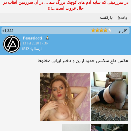
در سرزمینی که سایه آدم های کوچک بزرگ شد ... در آن سرزمین آفتاب در
حال غروب است...!!!
پاسخ
بازگفت
#1,355
کاربر
Pesarelooti
13 Jul 2020 17:36
ارسالها: 6612
عکس داغ سکسی جدید از زن و دختر ایرانی مخلوط