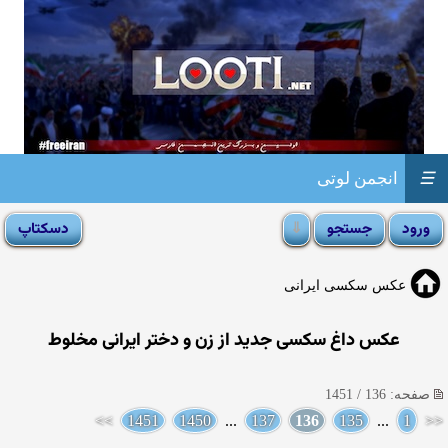
☰
انجمن لوتی
عکس سکسی ایرانی
عکس داغ سکسی جدید از زن و دختر ایرانی مخلوط
صفحه: 136 / 1451
>>
1451
1450
...
137
136
135
...
1
<<