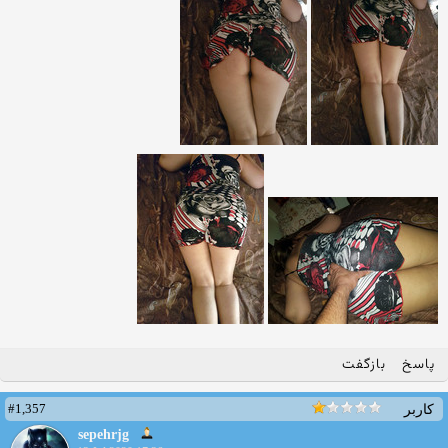
پاسخ
بازگفت
#1,357
کاربر
sepehrjg