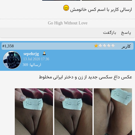
ارسالی کاربر با اسم کس خانومش
Go High Without Love
پاسخ
بازگفت
#1,358
کاربر
sepehrjg
13 Jul 2020 17:36
ارسالها: 369
عکس داغ سکسی جدید از زن و دختر ایرانی مخلوط