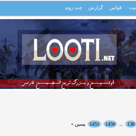
یت
قوانین
گزارش
چت روم
138
...
1450
1451
پسین »