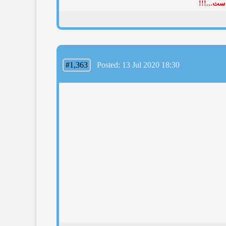
ست...!!!
#1,363
Posted: 13 Jul 2020 18:30