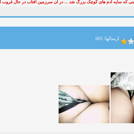
ی که سایه آدم های کوچک بزرگ شد ... در آن سرزمین آفتاب در حال غروب ا
ارسالها: 605