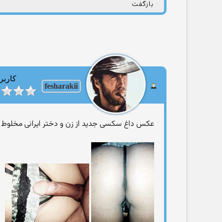
بازگفت
کاربر
fesharakii
عکس داغ سکسی جدید از زن و دختر ایرانی مخلوط