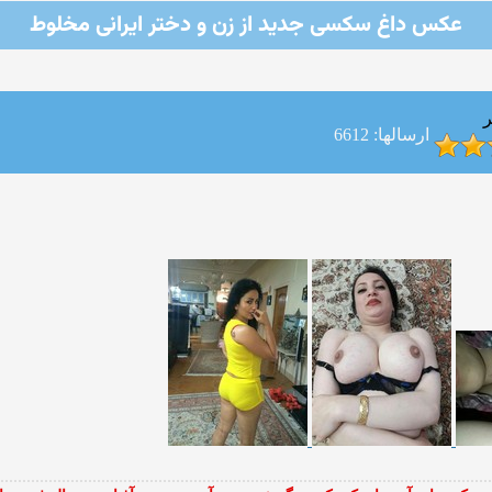
عکس داغ سکسی جدید از زن و دختر ایرانی مخلوط
ر
ارسالها: 6612