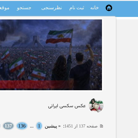
خانه
ثبت نام
نظرسنجی
جستجو
موقع
عکس سکسی ایرانی
:
« پیشین
1
...
136
137
صفحه 137 از 1451