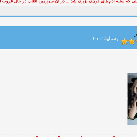
ی که سایه آدم های کوچک بزرگ شد ... در آن سرزمین آفتاب در حال غروب ا
ر
ارسالها: 6612