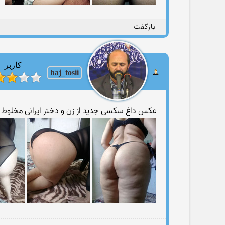
بازگفت
کاربر
haj_tosii
عکس داغ سکسی جدید از زن و دختر ایرانی مخلوط