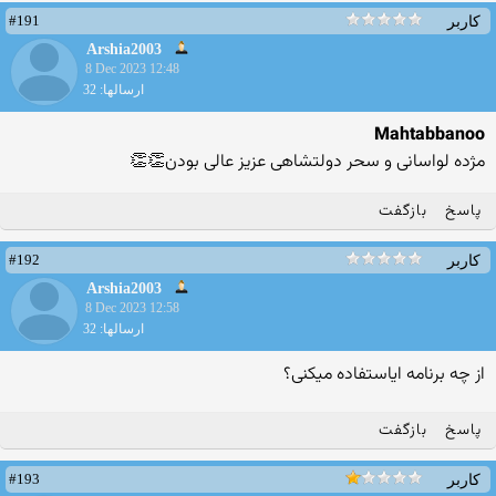
#191
کاربر
Arshia2003
8 Dec 2023 12:48
ارسالها: 32
Mahtabbanoo
مژده لواسانی و سحر دولتشاهی عزیز عالی بودن👏👏
پاسخ
بازگفت
#192
کاربر
Arshia2003
8 Dec 2023 12:58
ارسالها: 32
از چه برنامه ایاستفاده میکنی؟
پاسخ
بازگفت
#193
کاربر