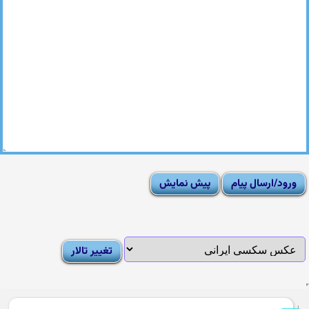
|
Moderator List
|
FAQ
|
How To
|
Rules
|
News
|
DMCA/Report Abuse (گزارش)