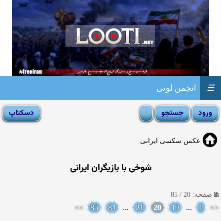
☰
انجمن لوتی
عکس سکسی ایرانی
شوخی با بازیگران ایرانی
صفحه: 20 / 85
>>
85
84
...
21
20
19
...
1
<<