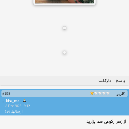
پاسخ
بازگفت
#198
کاربر
kiss_me
8 Dec 2023 19:12
ارسالها: 126
از زهرا رکوعی هم بزارید