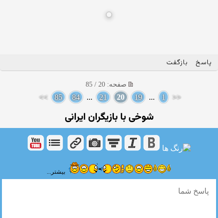
پاسخ
بازگفت
صفحه: 20 / 85
>>
85
84
...
21
20
19
...
1
<<
شوخی با بازیگران ایرانی
بیشتر...