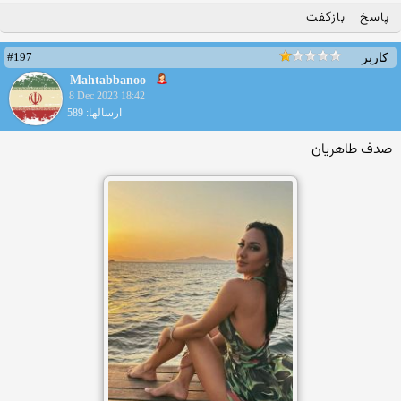
پاسخ
بازگفت
#197
کاربر
Mahtabbanoo
8 Dec 2023 18:42
ارسالها: 589
صدف طاهریان