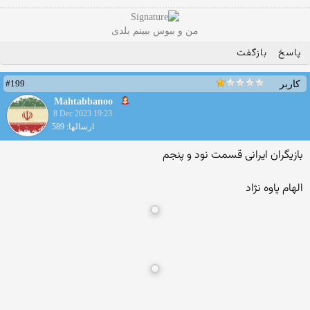
من و ببوس ببینم بلدی
پاسخ
بازگفت
#199
کاربر
Mahtabbanoo
8 Dec 2023 19:23
ارسالها: 589
بازیگران ایرانی قسمت نود و پنجم
الهام پاوه نژاد