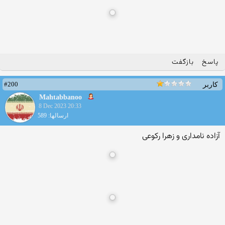
پاسخ
بازگفت
#200
کاربر
Mahtabbanoo
8 Dec 2023 20:33
ارسالها: 589
آزاده نامداری و زهرا رکوعی