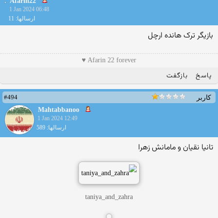
Afarin22
1 Jan 2024 06:48
ارسالها: 11
بازیگر ترک هانده ارچل
Afarin 22 forever ♥️
پاسخ
بازگفت
#494
کاربر
Mahtabbanoo
1 Jan 2024 12:49
ارسالها: 589
تانیا نقیان و مامانش زهرا
taniya_and_zahra