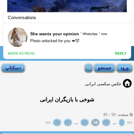
☰
انجمن لوتی
عکس سکسی ایرانی
شوخی با بازیگران ایرانی
صفحه: 50 / 85
>>
85
84
...
51
50
49
...
1
<<