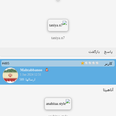
taniya.n7
پاسخ
بازگفت
#495
کاربر
Mahtabbanoo
1 Jan 2024 12:51
ارسالها: 589
آناهیتا