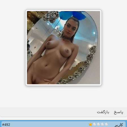
پاسخ
بازگفت
#492
کاربر