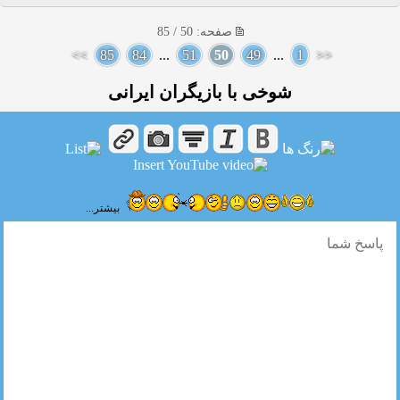
صفحه: 50 / 85
>>
85
84
...
51
50
49
...
1
<<
شوخی با بازیگران ایرانی
بیشتر...