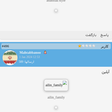
anahitaa.style
پاسخ
بازگفت
#496
کاربر
Mahtabbanoo
1 Jan 2024 12:53
ارسالها: 589
آیلین
ailin_family