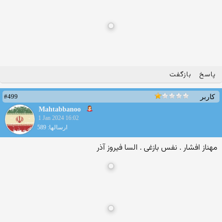
پاسخ
بازگفت
#499
کاربر
Mahtabbanoo
1 Jan 2024 16:02
ارسالها: 589
مهناز افشار . نفس بازغی . السا فیروز آذر