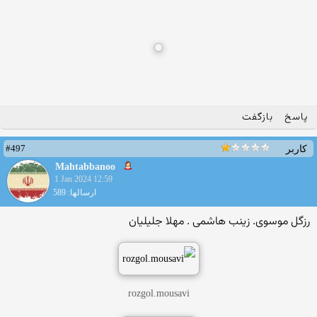
پاسخ
بازگفت
#497
کاربر
Mahtabbanoo
1 Jan 2024 12:59
ارسالها: 589
رزگل موسوی. زینب هاشمی . مهلا جلیلیان
rozgol.mousavi