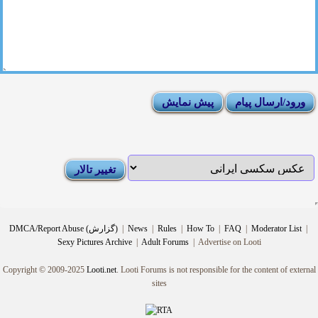
|
Moderator List
|
FAQ
|
How To
|
Rules
|
News
|
DMCA/Report Abuse (گزارش)
Sexy Pictures Archive
|
Adult Forums
|
Advertise on Looti
Copyright © 2009-2025
Looti.net
. Looti Forums is not responsible for the content of external
sites