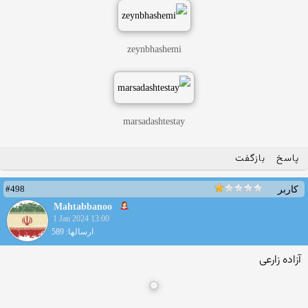
zeynbhashemi
marsadashtestay
پاسخ
بازگفت
#498
کاربر
Mahtabbanoo
1 Jan 2024 13:00
ارسالها: 589
آزاده زارعی