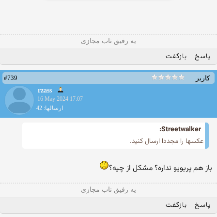
یه رفیق ناب مجازی
پاسخ
بازگفت
#739
کاربر
rzass
16 May 2024 17:07
ارسالها: 42
Streetwalker:
عکسها را مجددا ارسال کنید.
باز هم پریویو نداره؟ مشکل از چیه؟
یه رفیق ناب مجازی
پاسخ
بازگفت