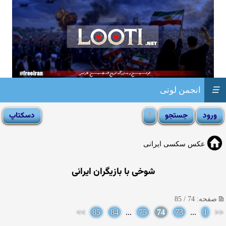
☰
انجمن لوتی
عکس سکسی ایرانی
شوخی با بازیگران ایرانی
صفحه: 74 / 85
>>
85
84
...
75
74
73
...
1
<<