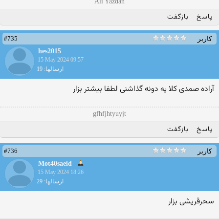
Ali Yazdan
پاسخ
بازگفت
#735
کاربر
hes2015
15 May 2024 09:57
ارسالها: 19
آراده صمدی کلا یه دونه گذاشنی لطفا بیشتر بزار
gfhfjhtyuyjt
پاسخ
بازگفت
#736
کاربر
Mot40saeid
15 May 2024 18:26
ارسالها: 29
سحرقریشی بزار