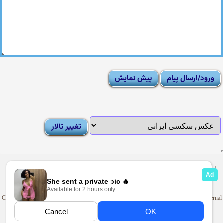
|
Moderator List
|
FAQ
|
How To
|
Rules
|
News
|
DMCA/Report Abuse (گزارش)
Sexy Pictures Archive
|
Adult Forums
|
Advertise on Looti
Copyright © 2009-2025
Looti.net
. Looti Forums is not responsible for the content of external
sites