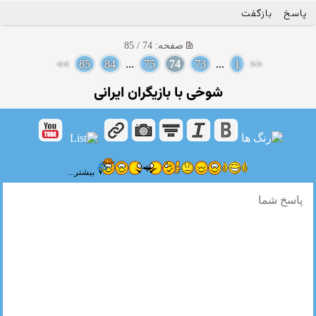
پاسخ
بازگفت
صفحه: 74 / 85
>>
85
84
...
75
74
73
...
1
<<
شوخی با بازیگران ایرانی
بیشتر...