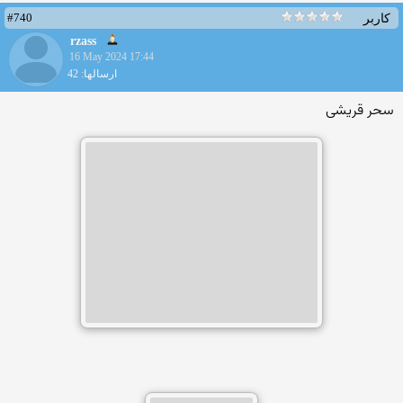
#740
کاربر
rzass
16 May 2024 17:44
ارسالها: 42
سحر قریشی