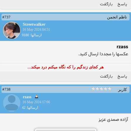
پاسخ
بازگفت
#737
ناظم انجمن
Streetwalker
16 May 2024 04:51
ارسالها: 9180
rzass
عکسها را مجددا ارسال کنید.
هر کجای زندگیم را که نگاه میکنم درد میکند...
پاسخ
بازگفت
#738
کاربر
rzass
16 May 2024 17:06
ارسالها: 42
آزاده صمدی عزیز