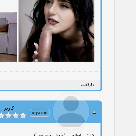
بازگفت
کاربر
myarad
کراش العالمین (هوش مصنوعی)