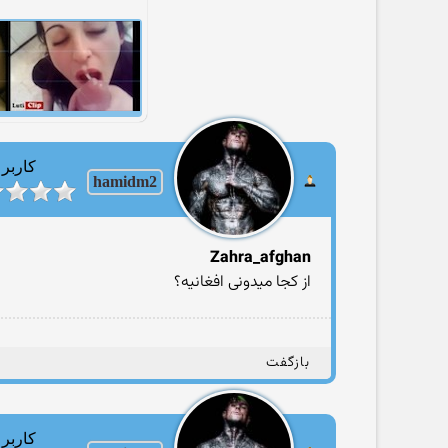
کاربر
hamidm2
Zahra_afghan
از کجا میدونی افغانیه؟
بازگفت
کاربر