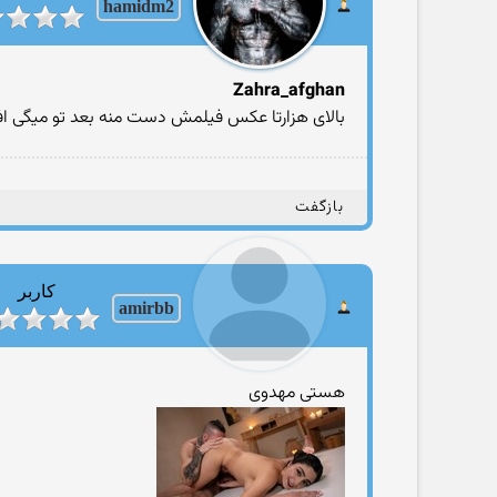
hamidm2
Zahra_afghan
بالای هزارتا عکس فیلمش دست منه بعد تو میگی اف
بازگفت
کاربر
amirbb
هستی مهدوی