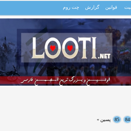
یت
قوانین
گزارش
چت روم
84
85
پسین »