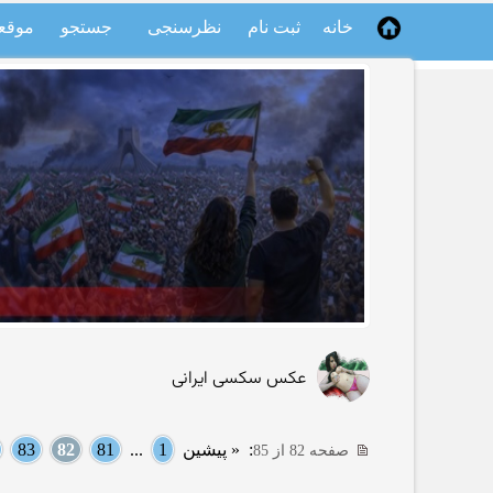
خانه
ثبت نام
نظرسنجی
جستجو
موقع
عکس سکسی ایرانی
:
« پیشین
1
...
81
82
83
صفحه 82 از 85