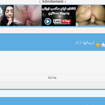
↓ Advertisement ↓
ارسالها: 213
☯H🎱