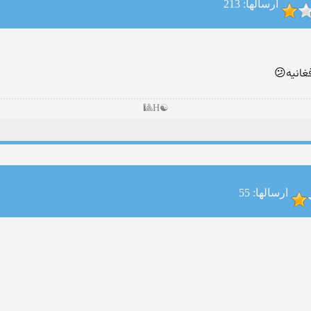
ارسالها: 213
غانیه😕
☯H🎱
ارسالها: 55