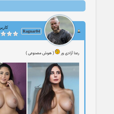
کاربر
Ragnar04
رعنا آزادی ور
( هوش مصنوعی )