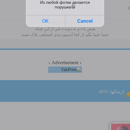
pari
p
Telegram: parssssssa
شش تا s و یه دونه a غیر از این فیکه
حتما حتما بگید از کجا آیدیمو دیدی اشتباهی بلاک نشید
↓ Advertisement ↓
ارسالها: 4476