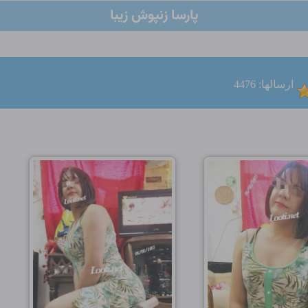
پارسا زنپوش زیبا
ارسالها: 4476