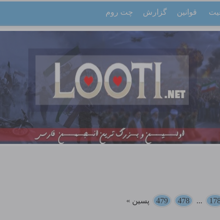
یت
قوانین
گزارش
چت روم
17
...
478
479
پسین »