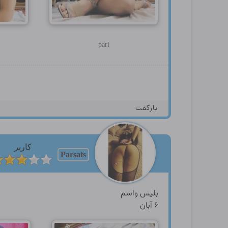
pari
بازگفت
کاربر
Parsats
بلیس واسم
۶ آبان