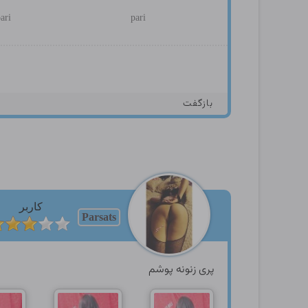
ari
pari
بازگفت
کاربر
Parsats
پری زنونه پوشم