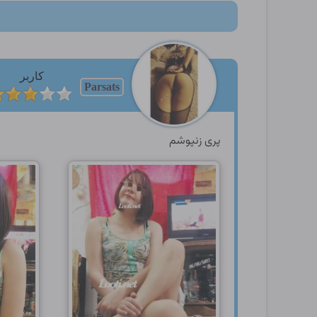
کاربر
Parsats
پری زنپوشم