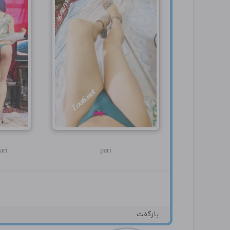
ari
pari
بازگفت