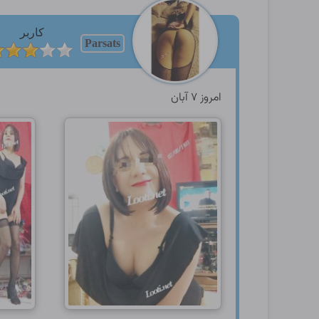
کاربر
Parsats
امروز ۷ آبان