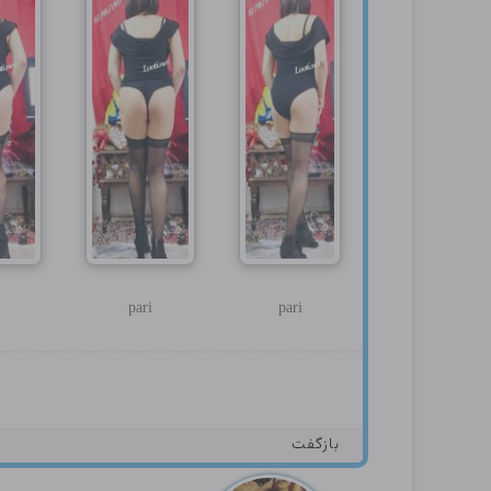
pari
pari
بازگفت