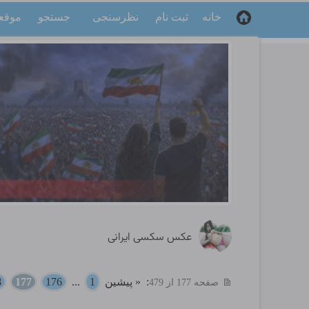
خانه
ثبت نام
نظرسنجی
جستجو
موقع
عکس سکسی ایرانی
:
« پیشین
1
...
176
177
8
صفحه 177 از 479