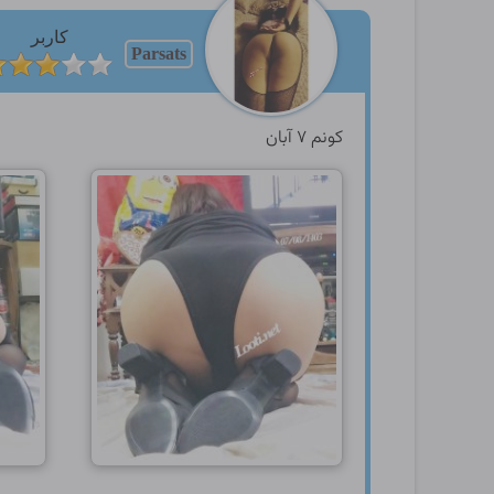
کاربر
Parsats
کونم ۷ آبان