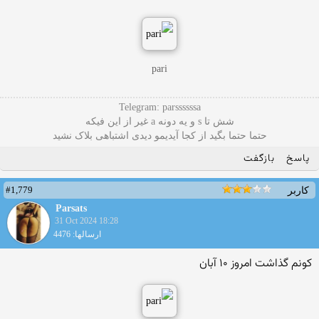
pari
Telegram: parssssssa
شش تا s و یه دونه a غیر از این فیکه
حتما حتما بگید از کجا آیدیمو دیدی اشتباهی بلاک نشید
پاسخ
بازگفت
#1,779
کاربر
Parsats
31 Oct 2024 18:28
ارسالها: 4476
کونم گذاشت امروز ۱۰ آبان