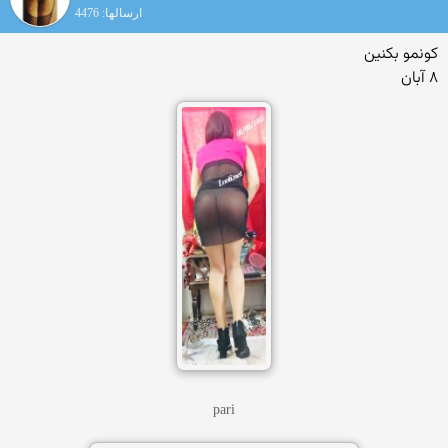
ارسالها: 4476
کونمو بکنین
۸ آبان
pari