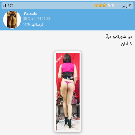
#1,771
کاربر
Parsats
30 Oct 2024 11:35
ارسالها: 4476
بیا شورتمو درآر
۸ آبان