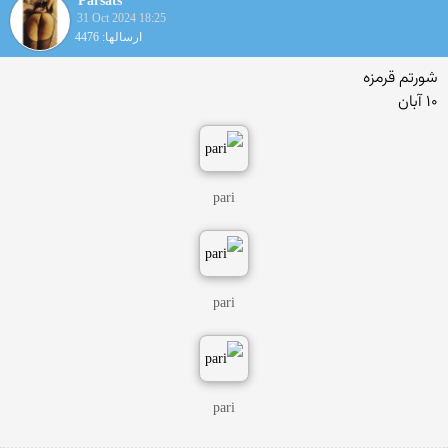
Parsats
31 Oct 2024 18:25
ارسالها: 4476
شورتم قرمزه
۱۰ آبان
pari
pari
pari