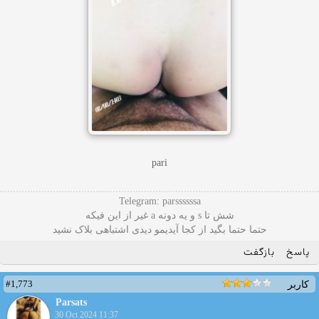
pari
Telegram: parssssssa
شش تا s و یه دونه a غیر از این فیکه
حتما حتما بگید از کجا آیدیمو دیدی اشتباهی بلاک نشید
پاسخ
بازگفت
#1,773
کاربر
Parsats
30 Oct 2024 11:37