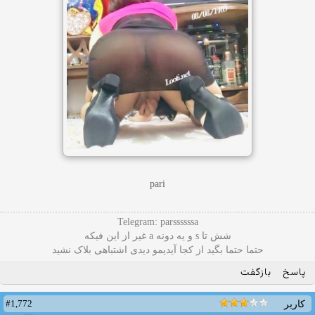
pari
Telegram: parssssssa
شش تا s و یه دونه a غیر از این فیکه
حتما حتما بگید از کجا آیدیمو دیدی اشتباهی بلاک نشید
پاسخ
بازگفت
#1,772
کاربر