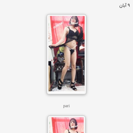
۹ آبان
pari