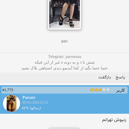
pari
Telegram: parssssssa
شش تا s و یه دونه a غیر از این فیکه
حتما حتما بگید از کجا آیدیمو دیدی اشتباهی بلاک نشید
پاسخ
بازگفت
#1,775
کاربر
Parsats
30 Oct 2024 23:12
ارسالها: 4476
زنپوش تهرانم