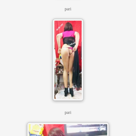
pari
pari