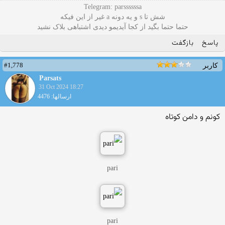
Telegram: parssssssa
شش تا s و یه دونه a غیر از این فیکه
حتما حتما بگید از کجا آیدیمو دیدی اشتباهی بلاک نشید
پاسخ
بازگفت
#1,778
کاربر
Parsats
31 Oct 2024 18:27
ارسالها: 4476
کونم و دامن کوتاه
pari
pari