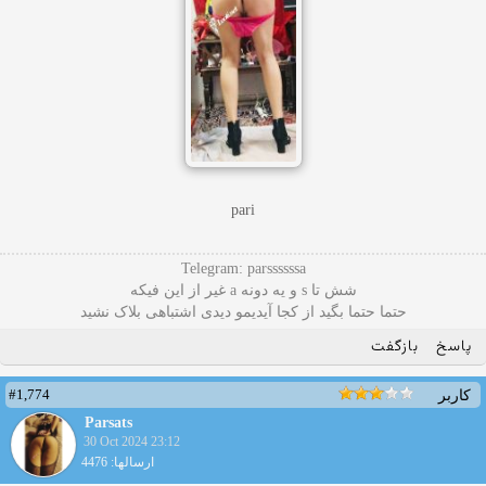
pari
Telegram: parssssssa
شش تا s و یه دونه a غیر از این فیکه
حتما حتما بگید از کجا آیدیمو دیدی اشتباهی بلاک نشید
پاسخ
بازگفت
#1,774
کاربر
Parsats
30 Oct 2024 23:12
ارسالها: 4476