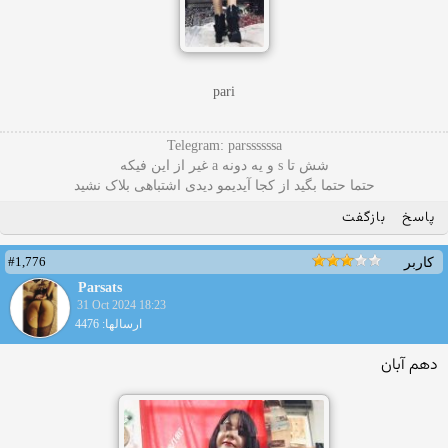
pari
Telegram: parssssssa
شش تا s و یه دونه a غیر از این فیکه
حتما حتما بگید از کجا آیدیمو دیدی اشتباهی بلاک نشید
پاسخ
بازگفت
#1,776
کاربر
Parsats
31 Oct 2024 18:23
ارسالها: 4476
دهم آبان