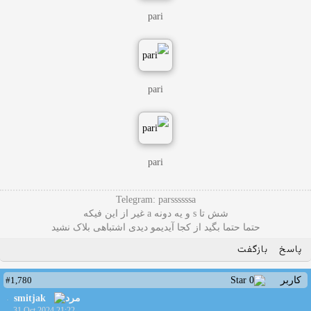
pari
pari
pari
Telegram: parssssssa
شش تا s و یه دونه a غیر از این فیکه
حتما حتما بگید از کجا آیدیمو دیدی اشتباهی بلاک نشید
پاسخ
بازگفت
#1,780
کاربر
smitjak
31 Oct 2024 21:22