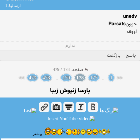
ارسالها: 1
unedv
جوون
Parsats
اووف
ندارم
پاسخ
بازگفت
صفحه: 178 / 479
>>
479
478
...
179
178
177
...
1
<<
پارسا زنپوش زیبا
بیشتر...