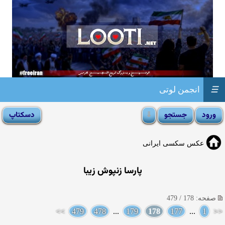
☰
انجمن لوتی
عکس سکسی ایرانی
پارسا زنپوش زیبا
صفحه: 178 / 479
>>
479
478
...
179
178
177
...
1
<<