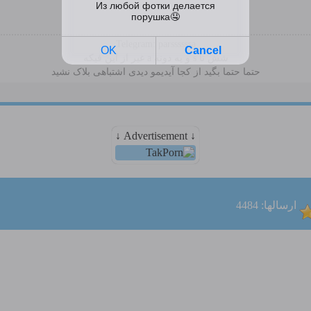
Telegram: parssssssa
شش تا s و یه دونه a غیر از این فیکه
حتما حتما بگید از کجا آیدیمو دیدی اشتباهی بلاک نشید
↓ Advertisement ↓
ارسالها: 4484