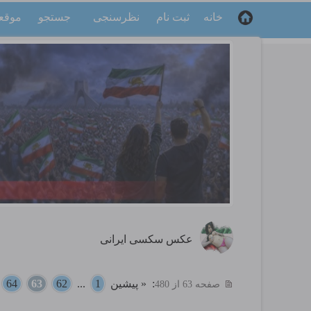
خانه
ثبت نام
نظرسنجی
جستجو
موقع
عکس سکسی ایرانی
:
« پیشین
1
...
62
63
64
.
صفحه 63 از 480