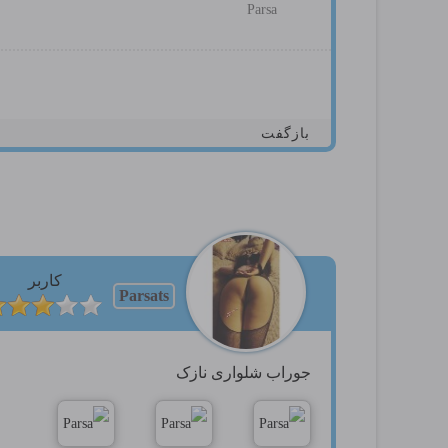
Parsa
بازگفت
کاربر
Parsats
جوراب شلواری نازک