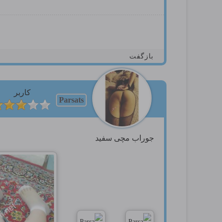
بازگفت
کاربر
Parsats
جوراب مچی سفید