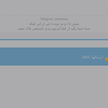
Telegram: parssssssa
شش تا s و یه دونه a غیر از این فیکه
حتما حتما بگید از کجا آیدیمو دیدی اشتباهی بلاک نشید
ارسالها: 4484