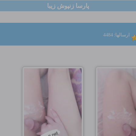
پارسا زنپوش زیبا
ارسالها: 4484