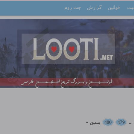
یت
قوانین
گزارش
چت روم
..
479
480
پسین »