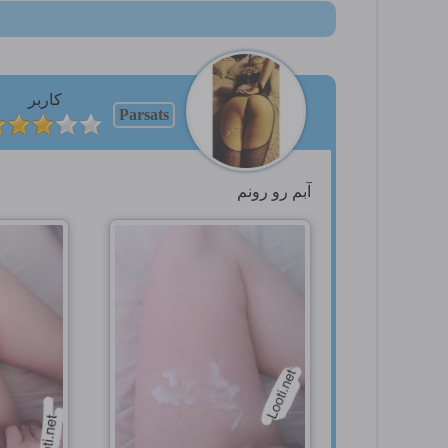
کاربر
Parsats
آبم رو رونم