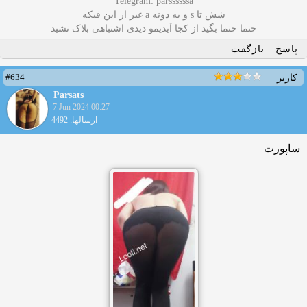
Telegram: parssssssa
شش تا s و یه دونه a غیر از این فیکه
حتما حتما بگید از کجا آیدیمو دیدی اشتباهی بلاک نشید
پاسخ
بازگفت
#634
کاربر
Parsats
7 Jun 2024 00:27
ارسالها: 4492
ساپورت