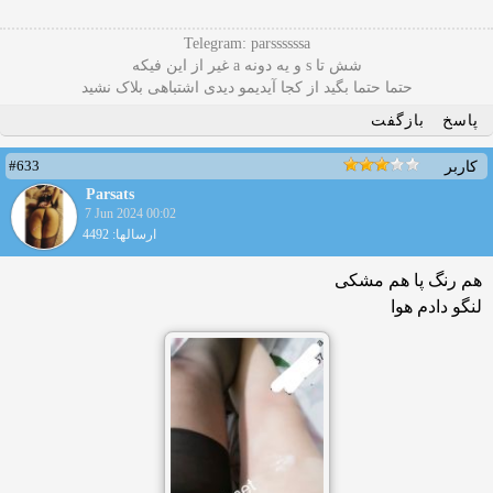
Telegram: parssssssa
شش تا s و یه دونه a غیر از این فیکه
حتما حتما بگید از کجا آیدیمو دیدی اشتباهی بلاک نشید
پاسخ
بازگفت
#633
کاربر
Parsats
7 Jun 2024 00:02
ارسالها: 4492
هم رنگ پا هم مشکی
لنگو دادم هوا