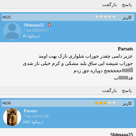
پاسخ
بازگفت
#635
کاربر
Shimaaa25
7 Jun 2024 01:17
ارسالها: 49
Parsats
عزیز دلمی چقدر جوراب شلواری نازک بهت اومد
جوراب شیشه ایی ساق بلند مشکی و کرم خیلی ناز شدی
آآآااااااخخخخخخ دوباره جق زدم
فداااااااات
پاسخ
بازگفت
#636
کاربر
Parsats
7 Jun 2024 01:40
ارسالها: 4492
Shimaaa25