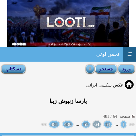
☰
انجمن لوتی
عکس سکسی ایرانی
پارسا زنپوش زیبا
صفحه: 64 / 481
>>
481
480
...
65
64
63
...
1
<<