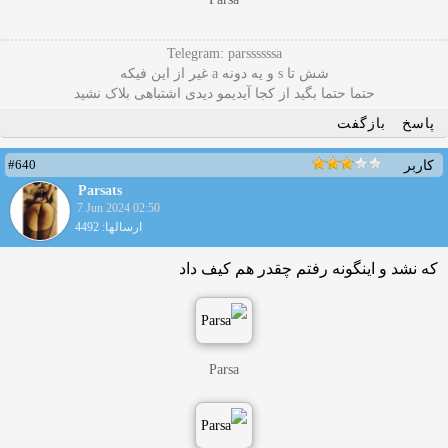
Telegram: parssssssa
شش تا s و یه دونه a غیر از این فیکه
حتما حتما بگید از کجا آیدیمو دیدی اشتباهی بلاک نشید
پاسخ
بازگفت
#640
کاربر
Parsats
7 Jun 2024 02:50
ارسالها: 4492
که نشد و اینگونه رفتم چقدر هم کیف داد
Parsa