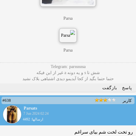
Parsa
Parsa
Telegram: parssssssa
شش تا s و یه دونه a غیر از این فیکه
حتما حتما بگید از کجا آیدیمو دیدی اشتباهی بلاک نشید
پاسخ
بازگفت
#638
کاربر
Parsats
7 Jun 2024 02:24
ارسالها: 4492
رو تخت لخت شم بیای سراغم