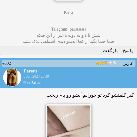
Parsa
Telegram: parssssssa
شش تا s و یه دونه a غیر از این فیکه
حتما حتما بگید از کجا آیدیمو دیدی اشتباهی بلاک نشید
پاسخ
بازگفت
#632
کاربر
Parsats
6 Jun 2024 23:30
ارسالها: 4492
کیر کلفتشو کرد تو جورابم آبشو رو پام ریخت