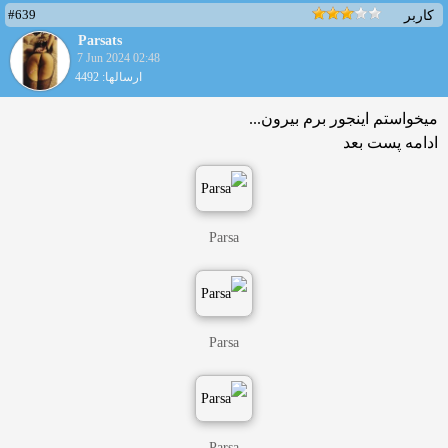
#639
کاربر
Parsats
7 Jun 2024 02:48
ارسالها: 4492
میخواستم اینجور برم بیرون...
ادامه پست بعد
Parsa
Parsa
Parsa