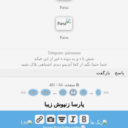
Parsa
Parsa
Telegram: parssssssa
شش تا s و یه دونه a غیر از این فیکه
حتما حتما بگید از کجا آیدیمو دیدی اشتباهی بلاک نشید
پاسخ
بازگفت
صفحه: 64 / 481
>>
481
480
...
65
64
63
...
1
<<
پارسا زنپوش زیبا