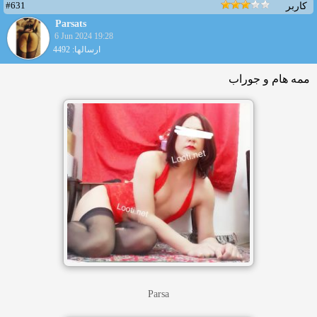
#631
کاربر
Parsats
6 Jun 2024 19:28
ارسالها: 4492
ممه هام و جوراب
Parsa