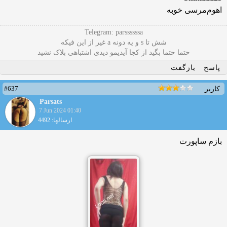
اهوم‌مرسی خوبه
Telegram: parssssssa
شش تا s و یه دونه a غیر از این فیکه
حتما حتما بگید از کجا آیدیمو دیدی اشتباهی بلاک نشید
پاسخ
بازگفت
#637
کاربر
Parsats
7 Jun 2024 01:40
ارسالها: 4492
بازم ساپورت