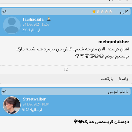
#8
کاربر
farshadsafa
24 Dec 2024 15:58
ارسالها: 293
mehranfakher
آهان درسته. الان متوجه شدم.. کاش من پیرمرد هم شبیه مارک
بوسنیچ بودم 😍😍🤓🤓🌹🌹
f2
پاسخ
بازگفت
#9
ناظم انجمن
Streetwalker
24 Dec 2024 18:04
ارسالها: 9178
دوستان کریسمس مبارک❤️🌹