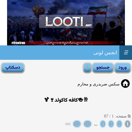
☰
انجمن لوتی
سکس ضربدری و محارم
🥂🍻کافه کاکولد🍷🍹
صفحه: 1 / 87
>>
87
86
...
4
3
2
1