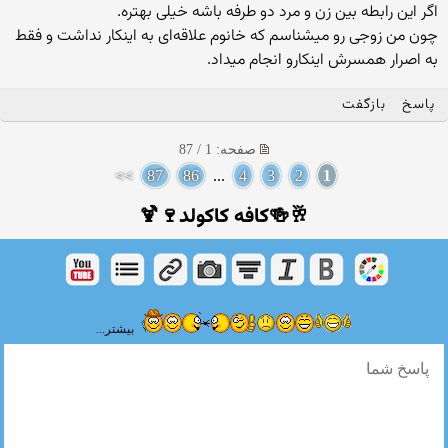
اگر این رابطه بین زن و مرد دو طرفه باشه خیلی بهتره.
چون من زوجی رو میشناسم که خانوم علاقه‌ای به اینکار نداشت و فقط
به اصرار همسرش اینکارو انجام میداد.
پاسخ
بازگفت
صفحه: 1 / 87
>>
87
86
...
4
3
2
1
🥂🍻کافه کاکولد🍷🍹
بیشتر...