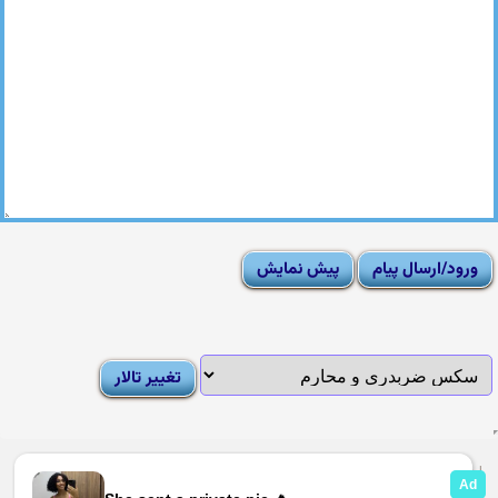
|
Moderator List
|
FAQ
|
How To
|
Rules
|
News
|
DMCA/Report Abuse (گزارش)
Sexy Pictures Archive
|
Adult Forums
|
Advertise on Looti