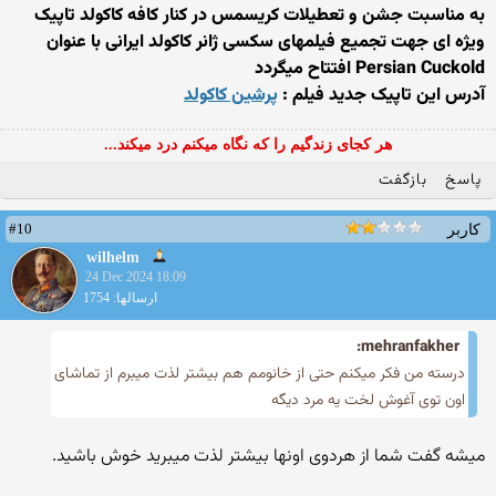
به مناسبت جشن و تعطیلات کریسمس در کنار کافه کاکولد تاپیک
ویژه ای جهت تجمیع فیلمهای سکسی ژانر کاکولد ایرانی با عنوان
Persian Cuckold افتتاح میگردد
آدرس این تاپیک جدید فیلم :
پرشین کاکولد
هر کجای زندگیم را که نگاه میکنم درد میکند...
پاسخ
بازگفت
#10
کاربر
wilhelm
24 Dec 2024 18:09
ارسالها: 1754
mehranfakher:
درسته من فکر میکنم حتی از خانومم هم بیشتر لذت میبرم از تماشای
اون توی آغوش لخت یه مرد دیگه
میشه گفت شما از هردوی اونها بیشتر لذت میبرید خوش باشید.