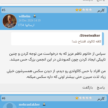
#5
کاربر
wilhelm
24 Dec 2024 14:19
ارسالها: 1754
Streetwalker:
کافه کاکولد افتتاح شد!
سپاس از خانوم ناظم عزیز که به درخواست من توجه کردن و چنین
تاپیکی ایجاد کردن چون کمبودش در این انجمن بزرگ حس میشد.
من افراد با حس کاکولدی رو دیدم، از دیدن سکس همسرشون خیلی
زیاد لذت میبرن حتی بیشتر اونی که داره سکس میکنه.
پاسخ
بازگفت
#6
کاربر
mehranfakher