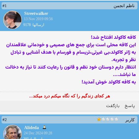
#1
ناظم انجمن
Streetwalker
13 Nov 2019 09:56
ارسالها: 9178
کافه کاکولد افتتاح شد!
این کافه محلی است برای جمع های صمیمی و خودمانی علاقمندان
به ژانر کاکولد،بی غیرتی،تریسام و فورسام با هدف آشنایی و تبادل
نظر و تجربه.
انتظار دارم دوستان خود نظم و قانون را رعایت کنند تا نیاز به دخالت
ما نباشد....
به کافه کاکولد خوش آمدید!
هر کجای زندگیم را که نگاه میکنم درد میکند...
پاسخ
بازگفت
#2
کاربر
Alideda
24 Dec 2024 09:28