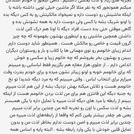
تجربه های زیاد و لذت بخشی داشتیم . گاهی اینجور با خودم استدلال
میکنم همونجور که یه نفر مثلا اگر ماشین خیلی توپی داشته باشه با
اینکه ماشینش رو دوست داره و نمیخواد مالکیتش رو به کس دیگه بده
یا اونو شریک بشه با کسی ولی دوست داره به همه نشونش بده و
گاهی موقتی حتی بده دست افراد دیگه تا اونا هم درک کنن لذت
داشتن همچین ماشینی رو و اینطوری بهشون بفهمونه که چه چیز
گرون قیمت و خاصی رو مالکش هست . همینطور شاید دوست دارم
اندام زیبای خانومم رو توی مهمانی ها یا کلاب و بار و روستوران دیگران
ببینن و بهشون بخر بفروشم که چه خانوم زیبا و سکسی و خوش
اندامی دارم .. از جلوی هزار مغازه هم بگزریم فقط لباسایی رو میبینم
که برای خانومم خوبه و اونو زیباتر نشون میده و برای خودم بندرت وقت
میزارم برای انتخاب لباس . وقتی میبینم که یه مرد دیگه شدیدا تو نخ
خانومم هست و تلاش میکنه بهش نزدیک بشه از این هم لذت میبرم.
یه جنبه دیگه این فانتزی هم برای من لذت بردن خانومم هست از اینکه
ببینم از رابطه با مرد های دیگه لذت میبره یا تمایل داره با یکی همبستر
بشه و لذت سکس با اون رو تجربه کنه من چندین برابر لذت میبرم
یعنی هر چقدر بیشتر یقین کنم که واقعا از رابطه‌های لذت میبره من
چندین برابر لذت میبرم و اصن دوست ندارم بخاطر لذت من و بدون
تمایل قلبی خودش با یکی وارد رابطه بشه . البته پایه و اساس همه