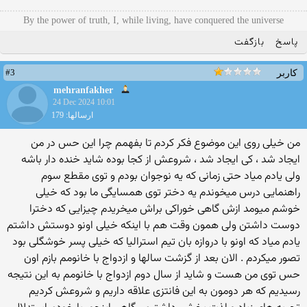
By the power of truth, I, while living, have conquered the universe
پاسخ
بازگفت
#3
کاربر
mehranfakher
24 Dec 2024 10:01
ارسالها: 179
من خیلی روی این موضوع فکر کردم تا بفهمم چرا این حس در من
ایجاد شد ، کی ایجاد شد ، شروعش از کجا بوده شاید خنده دار باشه
ولی یادم میاد حتی زمانی که یه نوجوان بودم و توی مقطع سوم
راهنمایی درس میخوندم یه دختر توی همسایگی ما بود که خیلی
خوشم میومد ازش گاهی خوراکی براش میخریدم چیزایی که دخترا
دوست داشتن ولی همون وقت هم با اینکه خیلی اونو دوستش داشتم
یادم میاد که اونو با دروازه بان تیم استرالیا که خیلی پسر خوشگلی بود
تصور میکردم . الان بعد از گزشت سالها و ازدواج با خانومم بازم اون
حس توی من هست و شاید از سال دوم ازدواج با خانومم به این نتیجه
رسیدیم که هر دومون به این فانتزی علاقه داریم و شروعش کردیم