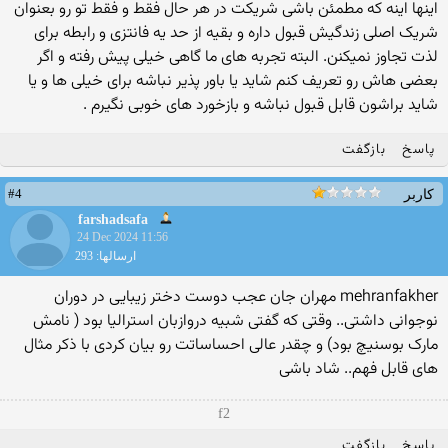
اینها اینه که مطمئن باشی شریکت در هر حال فقط و فقط تو رو بعنوان
شریک اصلی زندگیش قبول داره و بقیه از حد یه فانتزی و رابطه برای
لذت تجاوز نمیکنن. البته تجربه های ما گاهی خیلی پیش رفته و اگر
بعضی هاش رو تعریف کنم شاید یا باور پذیر نباشه برای خیلی ها و یا
شاید براشون قابل قبول نباشه و بازخورد های خوبی نگیرم .
پاسخ
بازگفت
#4
کاربر
farshadsafa
24 Dec 2024 11:56
ارسالها: 293
mehranfakher مهران جان عجب دوست دختر زیبایی در دوران
نوجوانی داشتی.. وقتی که گفتی شبیه دروازبان استرالیا بود ( نامش
مارک بوسنیچ بود) و چقدر عالی احساساتت رو بیان کردی با ذکر مثال
های قابل فهم.. شاد باشی
f2
پاسخ
بازگفت