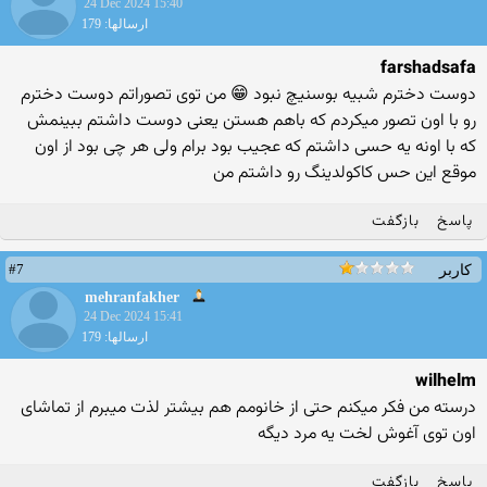
24 Dec 2024 15:40
ارسالها: 179
farshadsafa
دوست دخترم شبیه بوسنیچ نبود 😁 من توی تصوراتم دوست دخترم
رو با اون تصور میکردم که باهم هستن یعنی دوست داشتم ببینمش
که با اونه یه حسی داشتم که عجیب بود برام ولی هر چی بود از اون
موقع این حس کاکولدینگ رو داشتم من
پاسخ
بازگفت
#7
کاربر
mehranfakher
24 Dec 2024 15:41
ارسالها: 179
wilhelm
درسته من فکر میکنم حتی از خانومم هم بیشتر لذت میبرم از تماشای
اون توی آغوش لخت یه مرد دیگه
پاسخ
بازگفت