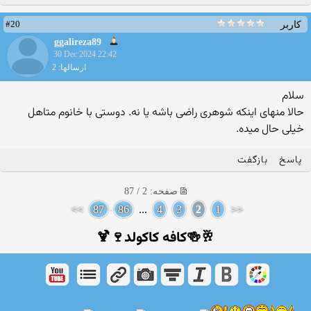
#20
کاربر
ggalireza89
30 Dec 2024 22:42
ارسالها: 2
سلام
حالا منهای اینکه شوهری راضی باشه یا نه. دوستی با خانوم متاهل
خیلی حال میده.
پاسخ
بازگفت
صفحه: 2 / 87
>>
87
86
...
4
3
2
1
<<
🥂🍻کافه کاکولد🍷🍹