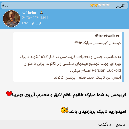
#11
کاربر
wilhelm
24 Dec 2024 18:11
ارسالها: 1764
Streetwalker:
دوستان کریسمس مبارک❤️🌹
به مناسبت جشن و تعطیلات کریسمس در کنار کافه کاکولد تاپیک
ویژه ای جهت تجمیع فیلمهای سکسی ژانر کاکولد ایرانی با عنوان
Persian Cuckold افتتاح میگردد
آدرس این تاپیک جدید فیلم : پرشین کاکولد
کرییمس به شما مبارک خانوم ناظم لایق و محترم، آرزوی بهترینا
امیدواریم تاپیک پربازدیدی باشه
پاسخ
بازگفت