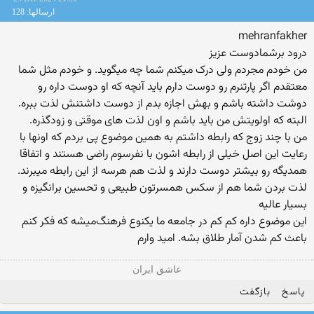
ارسالها: 128
mehranfakher
درود برشما‌دوست عزیز
من خودم مجردم ولی درک میکنم شما چه میگوید. و خودم مثل شما
معتقدم اگر پارتنرم رو دوست دارم باید آنچه که او دوست داره رو
دوشت داشته باشم و بهش اجازه بدم از دوست داشتنش لذت ببره.
البته که اولویتش من باید باشم و اون لذت های موقتی و زودگذره.
من با چند زوج که رابطه داشتم به همین موضوع پی بردم که اونها با
رعایت این اصل خیلی از رابطه اشون با نفرسوم راضی هستند و اتفاقا
همدیگه رو بیشتر دوست دارند و لذت هم هرسه از این رابطه میبرند.
لذت بردن شما هم از سکس همسرتون طبیعی و تحسین برانگیزه و
بسیار عالیه
این موضوع داره کم کم در جامعه ما یکنوع فرهنگ‌میشه که فکر کنم
باعث کم شدن آمار طلاق بشه. امید وارم
عاشق ایران
پاسخ
بازگفت