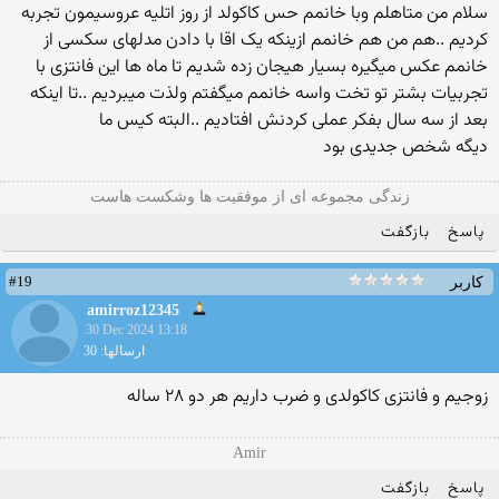
سلام من متاهلم وبا خانمم حس کاکولد از روز اتلیه عروسیمون تجربه
کردیم ..هم من هم خانمم ازینکه یک اقا با دادن مدلهای سکسی از
خانمم عکس میگیره بسیار هیجان زده شدیم تا ماه ها این فانتزی با
تجربیات بشتر تو تخت واسه خانمم میگفتم ولذت میبردیم ..تا اینکه
بعد از سه سال بفکر عملی کردنش افتادیم ..البته کیس ما
دیگه شخص جدیدی بود
زندگی مجموعه ای از موفقیت ها وشکست هاست
پاسخ
بازگفت
#19
کاربر
amirroz12345
30 Dec 2024 13:18
ارسالها: 30
زوجیم و فانتزی کاکولدی و ضرب داریم هر دو ۲۸ ساله
Amir
پاسخ
بازگفت