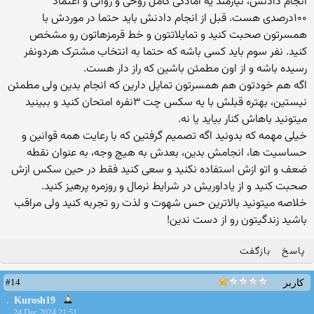
انجام دادنش، نیازمند یه امادگی کامل روحی و روانی و اعتماد
۱۰۰درصدی هست. قبل از انجام دادنش باید حتما در موردش با
همسرتون صحبت کنید و تمایلاتتون و خط قرمزهاتون رو مشخص
کنید. نفر سوم باید کسی باشه که حتما به انتخاب مشترک هردونفر
رسیده باشه و از اون مطمئن باشین که راز دار هست.
اگه هم خودتون هم همسرتون تمایل دارین که انجام بدین ولی مطمئن
نیستین، بهتره قبلش با یه سکس چت ۳نفره امتحان کنید و ببینید
میتونید باهاش کنار بیاید یا نه.
خیلی مهمه که بدونید اگه تصمیم گرفتین که با رعایت همه قوانین و
حساسیت ها، انجامش بدین، بعدش به هیچ وجه، به عنوان نقطه
ضعف و اتو ازش استفاده نکنید و سعی کنید فقط در حین سکس ازش
صحبت کنید و از یاداوریش در شرایط نرمال و روزمره پرهیز کنید.
خلاصه میتونید بالاترین حس شهوت و لذت رو تجربه کنید ولی مراقب
باشید زندگیتون رو از دست ندین!
پاسخ
بازگفت
#14
کاربر
Kurosh19
24 Dec 2024 21:51