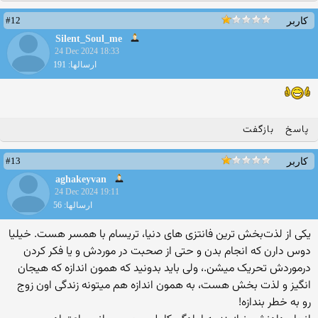
#12
کاربر
Silent_Soul_me
24 Dec 2024 18:33
ارسالها: 191
پاسخ
بازگفت
#13
کاربر
aghakeyvan
24 Dec 2024 19:11
ارسالها: 56
یکی از لذت‌بخش ترین فانتزی های دنیا، تریسام با همسر هست. خیلیا
دوس دارن که انجام بدن و حتی از صحبت در موردش و یا فکر کردن
درموردش تحریک میشن.، ولی باید بدونید که همون اندازه که هیجان
انگیز و لذت بخش هست، به همون اندازه هم میتونه زندگی اون زوج
رو به خطر بندازه!