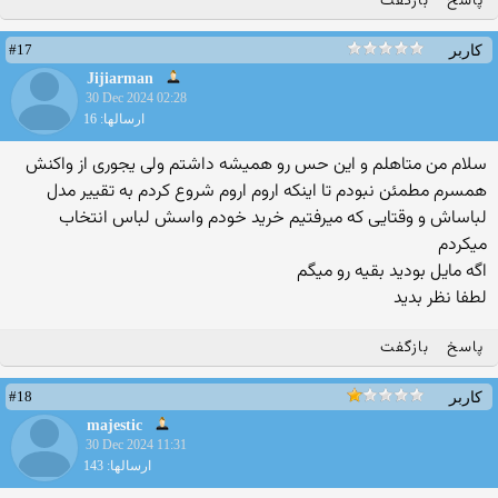
پاسخ
بازگفت
#17
کاربر
Jijiarman
30 Dec 2024 02:28
ارسالها: 16
سلام من متاهلم و این حس رو همیشه داشتم ولی یجوری از واکنش
همسرم مطمئن نبودم تا اینکه اروم اروم شروع کردم به تقییر مدل
لباساش و وقتایی که میرفتیم خرید خودم واسش لباس انتخاب
میکردم
اگه مایل بودید بقیه رو میگم
لطفا نظر بدید
پاسخ
بازگفت
#18
کاربر
majestic
30 Dec 2024 11:31
ارسالها: 143