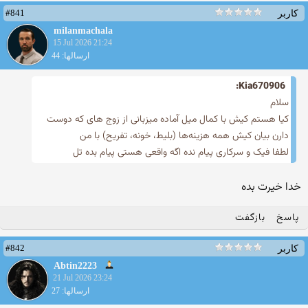
#841
کاربر
milanmachala
15 Jul 2026 21:24
ارسالها: 44
Kia670906:
سلام
کیا هستم کیش با کمال میل آماده میزبانی از زوج های که دوست
دارن بیان کیش همه هزینه‌ها (بلیط، خونه، تفریح) با من
لطفا فیک و سرکاری پیام نده اگه واقعی هستی پیام بده تل
خدا خیرت بده
پاسخ
بازگفت
#842
کاربر
Abtin2223
21 Jul 2026 23:24
ارسالها: 27