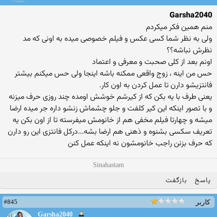
Garsha2040
منم همین فکر میکردم
ولی به نظر شما کسی عکس و فیلم خصوصی میده به اونی که مد
نظرش نباشه؟؟
اونم بعد از کلی صحبت و معرفی و اعتماد
حس من اینه ، زوج واقعی ممکنه باشه اینجا ولی حس میکنم بیشتر
فانتزیشو دارن تا عمل کردن به اون کار.
یعنی طرف با یه بکن که از کیرشم خوشش اومده چند روزی حرف میزنه
و با تصور اینکه این کیر کلفت و جلو چشماش زنشو داره جر میده ارضا
میشه و چهارتا فیلم مخفی هم از خانومش میفرسته تا از اون بکن یه
تعریف سکسی بشنوه و ذهنی هم ارضا بشه...درکل فانتزی این رو دارن
که حرف بزنن راجب خانومشون نه اینکه عمل کنن
Sinahastam
پاسخ
بازگفت
#845
کاربر
Garsha2040