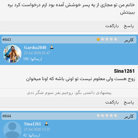
خانم من تو مجازی از یه پسر خوشش آمده بود ازم درخواست کرد بره
ببینتش
پاسخ
بازگفت
#843
کاربر
Garsha2040
23 Jul 2026 01:47
ارسالها: 186
Sina1261
زوج هست ولی معلوم نیست تو اونی باشه که اونا میخوان
پیشنهادی داشتی بگو، زوجیم,نفر سوم شگر ددی
پاسخ
بازگفت
#844
کاربر
Sina1261
23 Jul 2026 15:21
ارسالها: 42