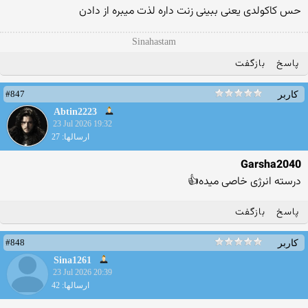
حس کاکولدی یعنی ببینی زنت داره لذت میبره از دادن
Sinahastam
پاسخ
بازگفت
#847
کاربر
Abtin2223
23 Jul 2026 19:32
ارسالها: 27
Garsha2040
درسته انرژی خاصی میده👍
پاسخ
بازگفت
#848
کاربر
Sina1261
23 Jul 2026 20:39
ارسالها: 42