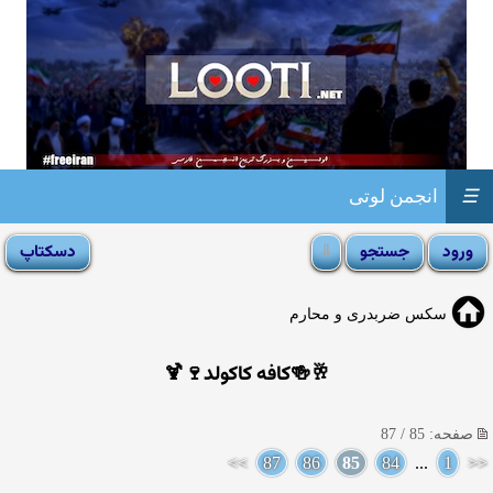
☰
انجمن لوتی
سکس ضربدری و محارم
🥂🍻کافه کاکولد🍷🍹
صفحه: 85 / 87
>>
87
86
85
84
...
1
<<