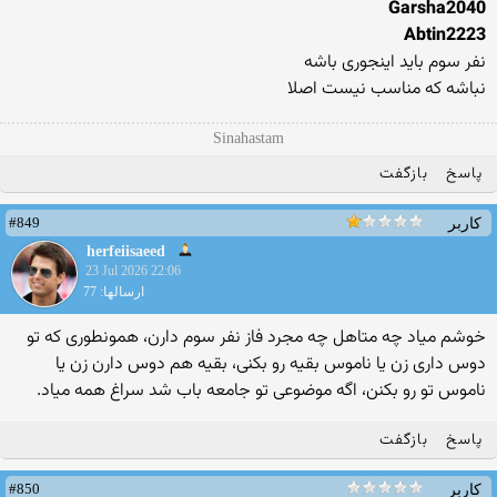
Garsha2040
Abtin2223
نفر سوم باید اینجوری باشه
نباشه که مناسب نیست اصلا
Sinahastam
پاسخ
بازگفت
#849
کاربر
herfeiisaeed
23 Jul 2026 22:06
ارسالها: 77
خوشم میاد چه متاهل چه مجرد فاز نفر سوم دارن، همونطوری که تو
دوس داری زن یا ناموس بقیه رو بکنی، بقیه هم دوس دارن زن یا
ناموس تو رو بکنن، اگه موضوعی تو جامعه باب شد سراغ همه میاد.
پاسخ
بازگفت
#850
کاربر