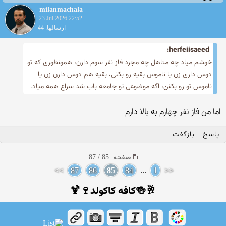
milanmachala
23 Jul 2026 22:52
ارسالها: 44
herfeiisaeed:
خوشم میاد چه متاهل چه مجرد فاز نفر سوم دارن، همونطوری که تو
دوس داری زن یا ناموس بقیه رو بکنی، بقیه هم دوس دارن زن یا
ناموس تو رو بکنن، اگه موضوعی تو جامعه باب شد سراغ همه میاد.
اما من فاز نفر چهارم به بالا دارم
پاسخ
بازگفت
صفحه: 85 / 87
>>
87
86
85
84
...
1
<<
🥂🍻کافه کاکولد🍷🍹