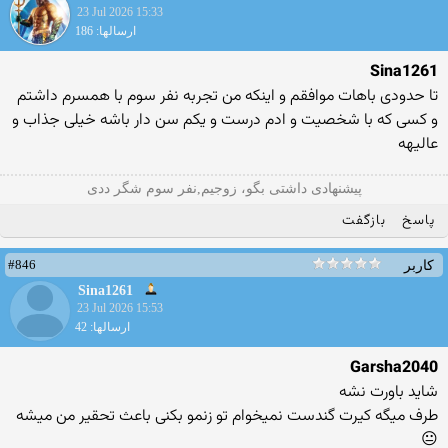
23 Jul 2026 15:33
ارسالها: 186
Sina1261
تا حدودی باهات موافقم و اینکه من تجربه نفر سوم با همسرم داشتم
و کسی که با شخصیت و ادم درست و یکم سن دار باشه خیلی جذاب و
عالیهه
پیشنهادی داشتی بگو، زوجیم,نفر سوم شگر ددی
پاسخ
بازگفت
#846
کاربر
Sina1261
23 Jul 2026 15:53
ارسالها: 42
Garsha2040
شاید باورت نشه
طرف میگه کیرت گندست نمیخوام تو زنمو بکنی باعث تحقیر من میشه
😐