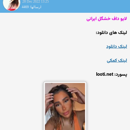
28 Dec 2022 13:25
ارسالها: 4469
لایو داف خشگل ایرانی
لینک های دانلود:
لینک دانلود
لینک کمکی
پسورد: looti.net