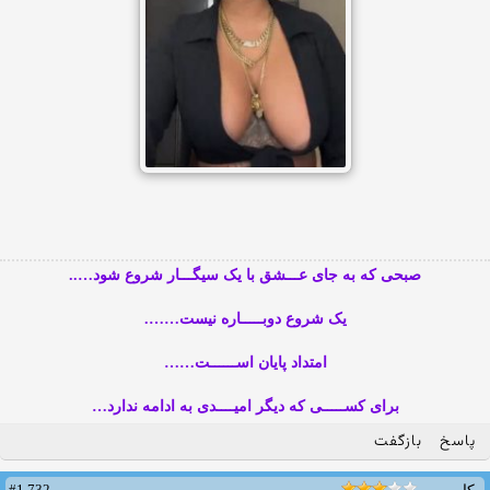
صبحی که به جای عـــشق با یک سیگـــار شروع شود…..
یک شروع دوبـــــاره نیست…….
امتداد پایان اســــــت……
برای کســـــی که دیگر امیــــدی به ادامه ندارد…
پاسخ
بازگفت
#1,732