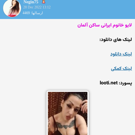
Negin75
28 Dec 2022 13:12
ارسالها: 4469
لایو خانوم ایرانی ساکن آلمان
لینک های دانلود:
لینک دانلود
لینک کمکی
پسورد: looti.net