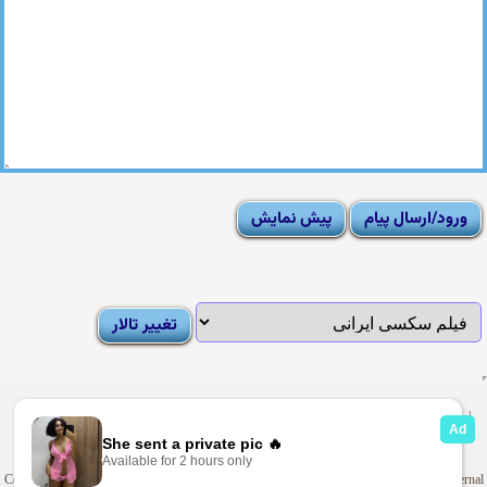
|
Moderator List
|
FAQ
|
How To
|
Rules
|
News
|
DMCA/Report Abuse (گزارش)
Sexy Pictures Archive
|
Adult Forums
|
Advertise on Looti
Copyright © 2009-2025
Looti.net
. Looti Forums is not responsible for the content of external