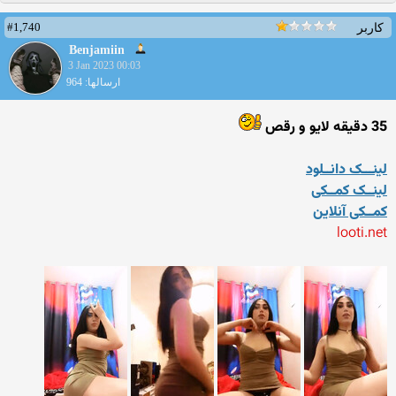
#1,740
کاربر
Benjamiin
3 Jan 2023 00:03
ارسالها: 964
35 دقیقه لایو و رقص
لینـــک دانــلود
لینــک کمــکی
کمــکی آنلاین
looti.net