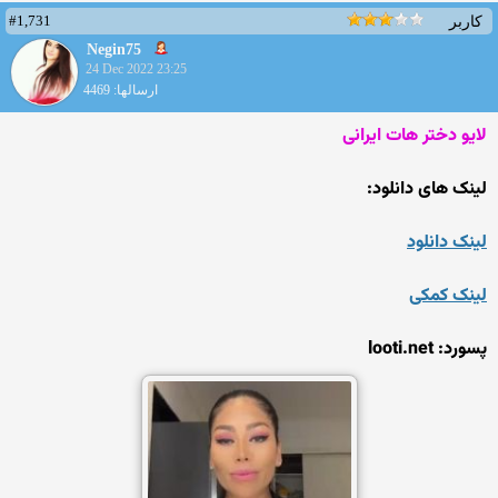
#1,731
کاربر
Negin75
24 Dec 2022 23:25
ارسالها: 4469
لایو دختر هات ایرانی
لینک های دانلود:
لینک دانلود
لینک کمکی
پسورد: looti.net