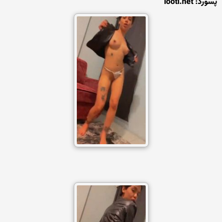
پسورد: looti.net