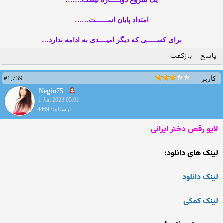
یک شروع دوبـــــاره نیست…….
امتداد پایان اســــــت……
برای کســـــی که دیگر امیــــدی به ادامه ندارد…
پاسخ
بازگفت
#1,739
کاربر
Negin75
1 Jan 2023 05:01
ارسالها: 4469
لایو رقص دختر ایرانی
لینک های دانلود:
لینک دانلود
لینک کمکی