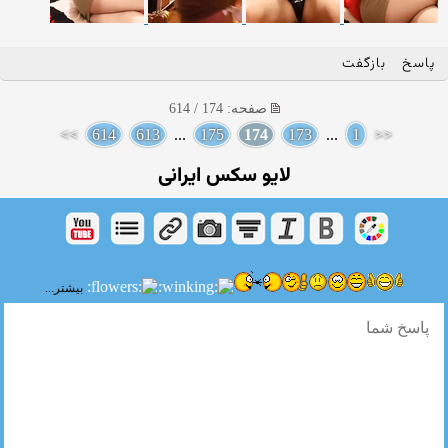
پاسخ
بازگفت
صفحه: 174 / 614
>>
614
613
...
175
174
173
...
1
<<
لایو سکس ایرانی
بیشتر...