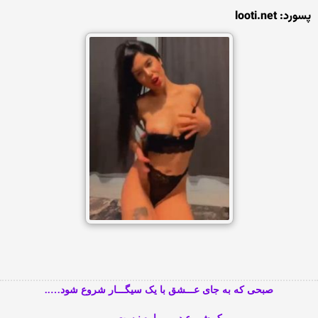
پسورد: looti.net
صبحی که به جای عـــشق با یک سیگـــار شروع شود…..