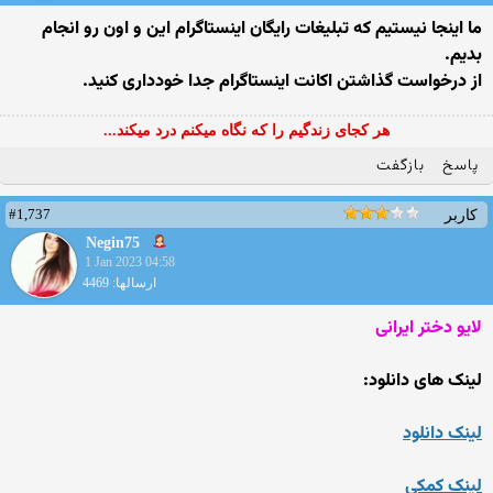
ما اینجا نیستیم که تبلیغات رایگان اینستاگرام این و اون رو انجام
بدیم.
از درخواست گذاشتن اکانت اینستاگرام جدا خودداری کنید.
هر کجای زندگیم را که نگاه میکنم درد میکند...
پاسخ
بازگفت
#1,737
کاربر
Negin75
1 Jan 2023 04:58
ارسالها: 4469
لایو دختر ایرانی
لینک های دانلود:
لینک دانلود
لینک کمکی