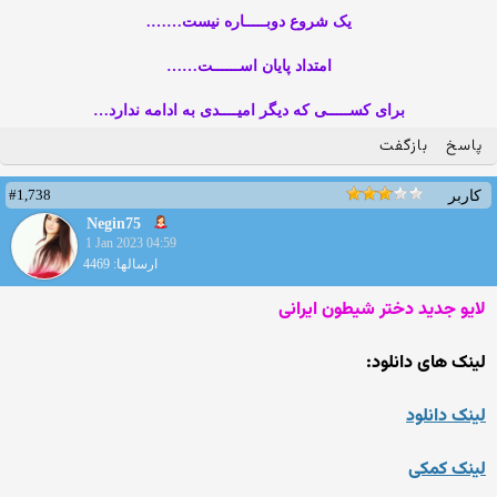
یک شروع دوبـــــاره نیست…….
امتداد پایان اســــــت……
برای کســـــی که دیگر امیــــدی به ادامه ندارد…
پاسخ
بازگفت
#1,738
کاربر
Negin75
1 Jan 2023 04:59
ارسالها: 4469
لایو جدید دختر شیطون ایرانی
لینک های دانلود:
لینک دانلود
لینک کمکی