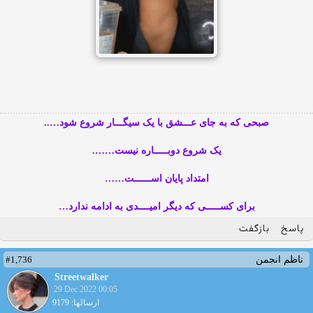
صبحی که به جای عـــشق با یک سیگـــار شروع شود…..
یک شروع دوبـــــاره نیست…….
امتداد پایان اســــــت……
برای کســـــی که دیگر امیــــدی به ادامه ندارد…
پاسخ
بازگفت
#1,736
ناظم انجمن
Streetwalker
29 Dec 2022 00:05
ارسالها: 9179