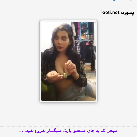
پسورد: looti.net
صبحی که به جای عـــشق با یک سیگـــار شروع شود…..