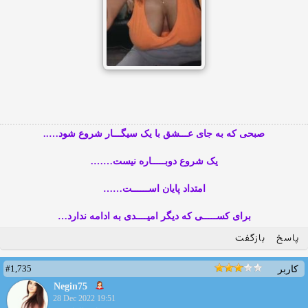
صبحی که به جای عـــشق با یک سیگـــار شروع شود…..
یک شروع دوبـــــاره نیست…….
امتداد پایان اســــــت……
برای کســـــی که دیگر امیــــدی به ادامه ندارد…
پاسخ
بازگفت
#1,735
کاربر
Negin75
28 Dec 2022 19:51