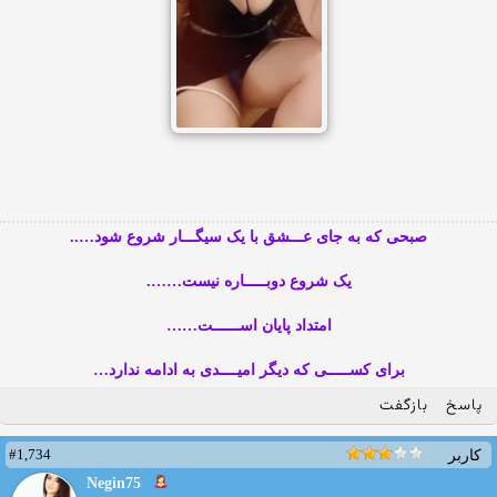
صبحی که به جای عـــشق با یک سیگـــار شروع شود…..
یک شروع دوبـــــاره نیست…….
امتداد پایان اســــــت……
برای کســـــی که دیگر امیــــدی به ادامه ندارد…
پاسخ
بازگفت
#1,734
کاربر
Negin75