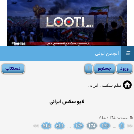
☰
انجمن لوتی
فیلم سکسی ایرانی
لایو سکس ایرانی
صفحه: 174 / 614
>>
614
613
...
175
174
173
...
1
<<