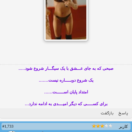
صبحی که به جای عـــشق با یک سیگـــار شروع شود…..
یک شروع دوبـــــاره نیست…….
امتداد پایان اســــــت……
برای کســـــی که دیگر امیــــدی به ادامه ندارد…
پاسخ
بازگفت
#1,733
کاربر