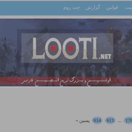
یت
قوانین
گزارش
چت روم
17
...
613
614
پسین »