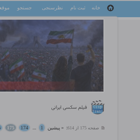
خانه
ثبت نام
نظرسنجی
جستجو
موقع
فیلم سکسی ایرانی
:
« پیشین
1
...
174
175
6
صفحه 175 از 614