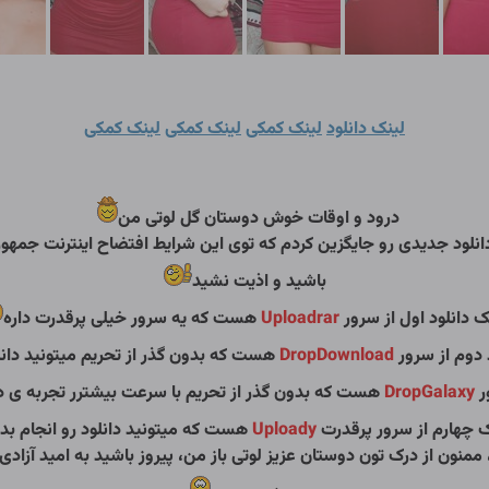
لینک دانلود
لینک کمکی
لینک کمکی
لینک کمکی
درود و اوقات خوش دوستان گل لوتی من
نلود جدیدی رو جایگزین کردم که توی این شرایط افتضاح اینترنت جمهوری
باشید و اذیت نشید
ک دانلود اول از سرور
Uploadrar
هست که یه سرور خیلی پرقدرت داره
 دوم از سرور
DropDownload
هست که بدون گذر از تحریم میتونید دانل
ر
DropGalaxy
هست که بدون گذر از تحریم با سرعت بیشترر تجربه ی دان
ک چهارم از سرور پرقدرت
Uploady
هست که میتونید دانلود رو انجام بد
ممنون از درک تون دوستان عزیز لوتی باز من، پیروز باشید به امید آزادی