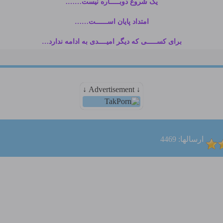
یک شروع دوبـــــاره نیست…….
امتداد پایان اســــــت……
برای کســـــی که دیگر امیــــدی به ادامه ندارد…
↓ Advertisement ↓
ارسالها: 4469