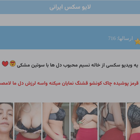
لایو سکس ایرانی
ارسالها: 716
یه ویدیو سکسی از خاله نسیم محبوب دل ها با سوتین مشکی
ه قرمز پوشیده چاک کونشو قشنگ نمایان میکنه واسه لرزش دل ما لامص