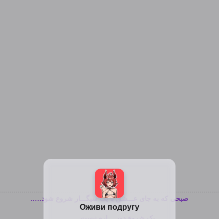
صبحی که به جای عـــشق با یک سیگـــار شروع شود…..
یک شروع دوبـــــاره نیست…….