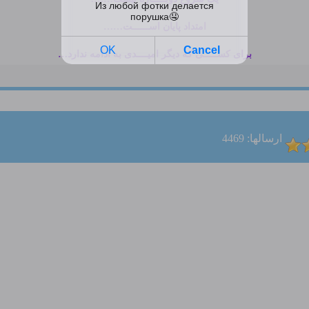
امتداد پایان اســــــت……
برای کســـــی که دیگر امیــــدی به ادامه ندارد…
ارسالها: 4469