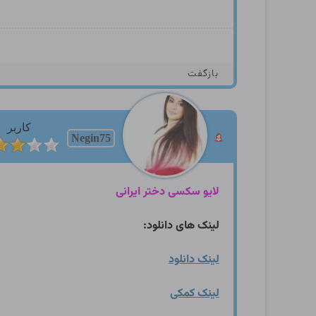
بازگفت
کاربر
Negin75
لایو سکسی دختر ایرانی
لینک های دانلود:
لینک دانلود
لینک کمکی