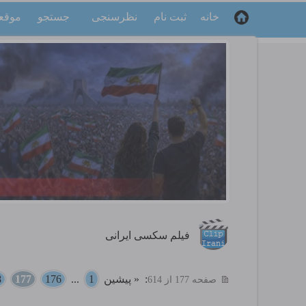
خانه
ثبت نام
نظرسنجی
جستجو
موقع
فیلم سکسی ایرانی
:
« پیشین
1
...
176
177
8
صفحه 177 از 614