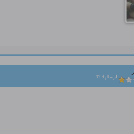
ر
ارسالها: 97