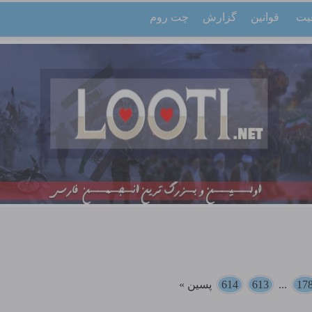
یت
قوانین
گزارش
چت روم
17
...
613
614
پسین »