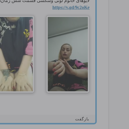
لایوهای خانوم لوتی وسکسی قسمت شش زمان25.26
https://v.gd/9c2oKe
بازگفت