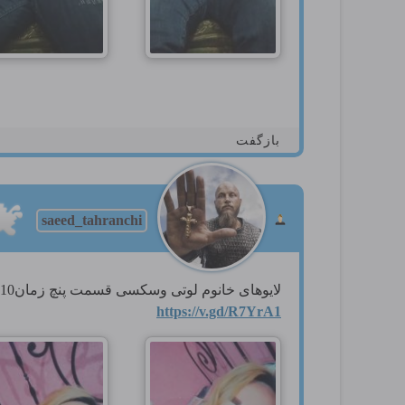
بازگفت
saeed_tahranchi
لایوهای خانوم لوتی وسکسی قسمت پنچ زمان13.10
https://v.gd/R7YrA1