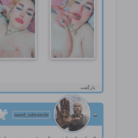
بازگفت
saeed_tahranchi