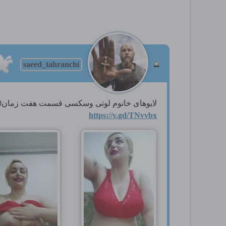
saeed_tahranchi
لایوهای خانوم لوتی وسکسی قسمت هفت زمان27.00
https://v.gd/TNvvbx