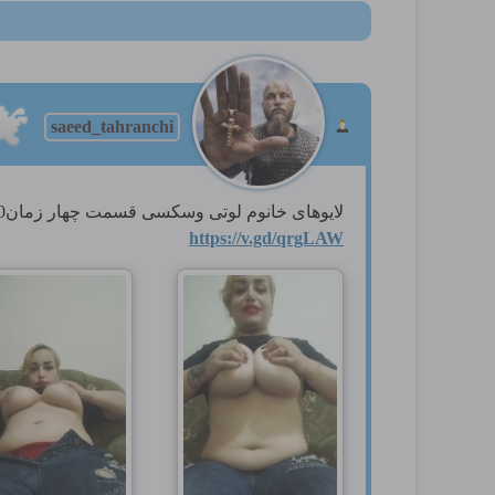
saeed_tahranchi
لایوهای خانوم لوتی وسکسی قسمت چهار زمان18.00
https://v.gd/qrgLAW