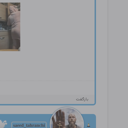
بازگفت
saeed_tahranchi