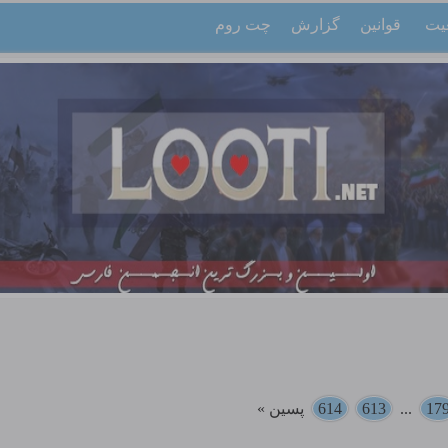
یت
قوانین
گزارش
چت روم
17
...
613
614
پسین »