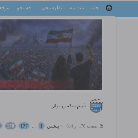
خانه
ثبت نام
نظرسنجی
جستجو
موقع
فیلم سکسی ایرانی
:
« پیشین
1
...
177
178
9
صفحه 178 از 614