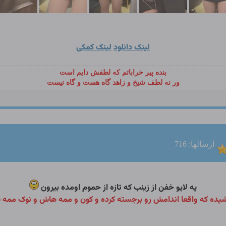
لینک دانلود
لینک کمکی
بنده پیر خراباتم که لطفش دایم است
ور نه لطف شیخ و زاهد گاه هست و گاه نیست
ارسالها: 716
یه لایو خفن از زینب که تازه از حموم اومده بیرون
پوشیده که واقعا اندامش رو برجسته کرده و کون و ممه هاش و نوک مم