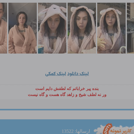
لینک دانلود
لینک کمکی
بنده پیر خراباتم که لطفش دایم است
ور نه لطف شیخ و زاهد گاه هست و گاه نیست
ارسالها: 13522