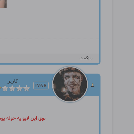
بازگفت
کاربر
IVAR
توی این لایو یه حوله 