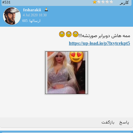
#531
کاربر
fesharakii
4 Jul 2020 18:30
ارسالها: 605
ممه هاش دوبرابر صورتشه!!!
https://up-load.io/p7lxytce
kpt5
پاسخ
بازگفت