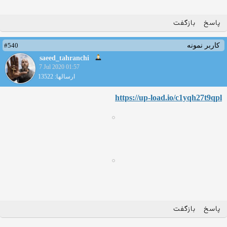
پاسخ
بازگفت
#540
کاربر نمونه
saeed_tahranchi
7 Jul 2020 01:57
ارسالها: 13522
https://up-load.io/c1yqh27t9
qpl
پاسخ
بازگفت