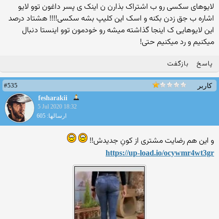
لایوهای سکسی رو ب اشتراک بذارن ن اینک ی پسر داغون توو لایو
اشاره ب جق زدن بکنه و اسک این کلیپ بشه سکسی!!!! هشتاد درصد
این لایوهایی ک اینجا گذاشته میشه رو خودمون توو اینستا دنبال
میکنیم و رد میکنیم حتی!
پاسخ
بازگفت
#535
کاربر
fesharakii
5 Jul 2020 18:32
ارسالها: 605
و این هم رضایت مشتری از کونِ جدیدش!!
https://up-load.io/ocywmr4w
t3gr