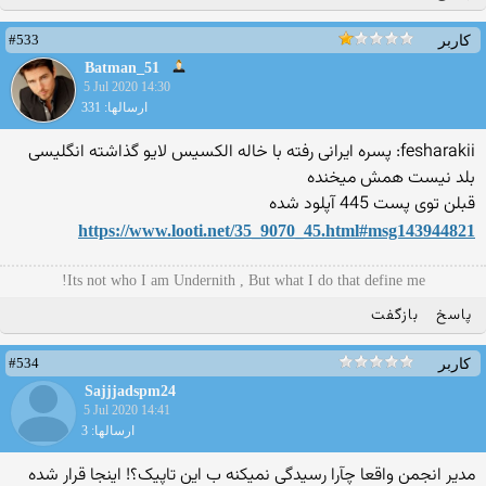
#533
کاربر
Batman_51
5 Jul 2020 14:30
ارسالها: 331
fesharakii: پسره ایرانی رفته با خاله الکسیس لایو گذاشته انگلیسی
بلد نیست همش میخنده
قبلن توی پست 445 آپلود شده
https://www.looti.net/35_90
70_45.html#msg143944821
Its not who I am Undernith , But what I do that define me!
پاسخ
بازگفت
#534
کاربر
Sajjjadspm24
5 Jul 2020 14:41
ارسالها: 3
مدیر انجمن واقعا چآرا رسیدگی نمیکنه ب این تاپیک؟! اینجا قرار شده