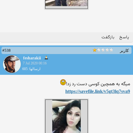
پاسخ
بازگفت
#538
کاربر
fesharakii
7 Jul 2020 00:16
ارسالها: 605
میگه به همچین کوسی دست رد زد!
https://savefile.link/v5gt3
lq7sva9