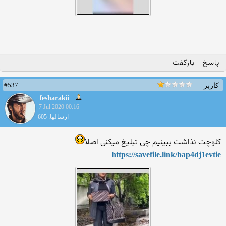
پاسخ
بازگفت
#537
کاربر
fesharakii
7 Jul 2020 00:16
ارسالها: 605
کلوچت نذاشت ببینیم چی تبلیغ میکنی اصلا
https://savefile.link/bap4d
j1evtie