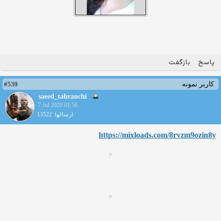
پاسخ
بازگفت
#539
کاربر نمونه
saeed_tahranchi
7 Jul 2020 01:56
ارسالها: 13522
https://mixloads.com/8rvzm9o
zin8y