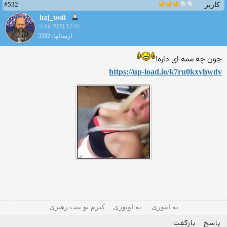
#532
کاربر
haj_tosii
5 Jul 2020 12:55
ارسالها: 3592
جون چه ممه ای داره!
https://up-load.io/k7ru0kxv
hwdv
نه اینوری ... نه اونوری ...کیرم تو بیت رهبری
پاسخ
بازگفت