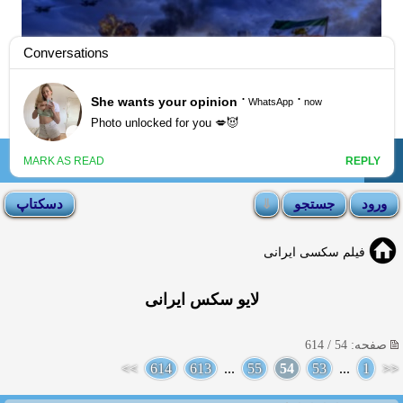
☰
انجمن لوتی
فیلم سکسی ایرانی
لایو سکس ایرانی
صفحه: 54 / 614
>>
614
613
...
55
54
53
...
1
<<