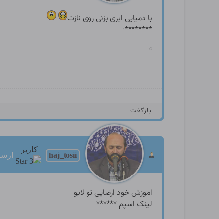
با دمپایی ابری بزنی روی نازت
********·
بازگفت
کاربر
haj_tosii
ارسالها
اموزش خود ارضایی تو لایو
لینک اسپم ******