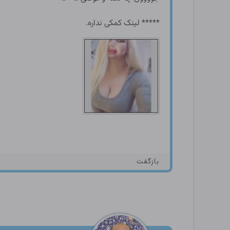
***** لینک کمکی نداره.
بازگفت