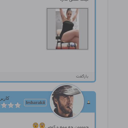
بازگفت
کاربر
fesharakii
جوووون چه ممه و کوصی