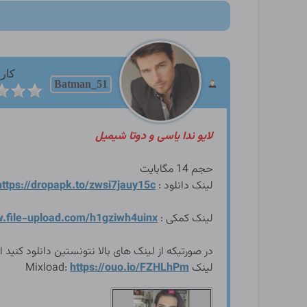
کارب
Batman_51
لایو ندا یاسی و دوتا شیمیل
حجم 14 مگابایت
لینک دانلود :
y15c
https://dropapk.to/zwsi7jau
لینک کمکی :
/h1gziwh4uinx
w.file-upload.com
در صورتیکه از لینک های بالا نتونستین دانلود کنید از
لینک Mixload:
https://ouo.io/FZHLhPm