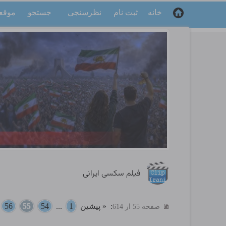
خانه
ثبت نام
نظرسنجی
جستجو
موقع
فیلم سکسی ایرانی
:
« پیشین
1
...
54
55
56
.
صفحه 55 از 614