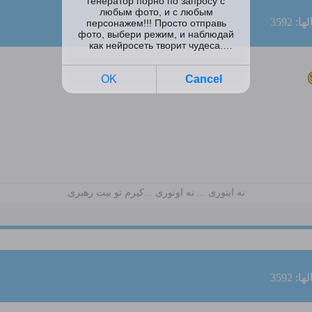
: 3592
نه اینوری ... نه اونوری ...کیرم تو بیت رهبری
: 3592