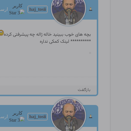
کاربر
haj_tosii
ارسالها
بچه های خوب ببینید خاله ژاله چه پیشرفتی کرده
********** لینک کمکی نداره
بازگفت
کاربر
haj_tosii
ارسالها