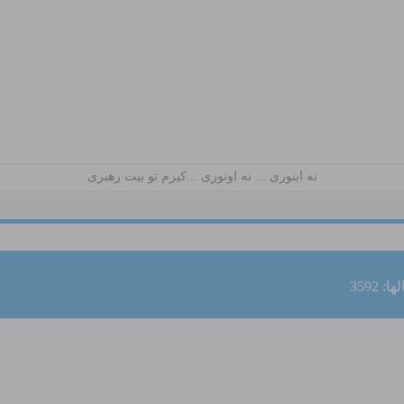
نه اینوری ... نه اونوری ...کیرم تو بیت رهبری
: 3592