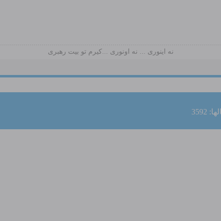
نه اینوری ... نه اونوری ...کیرم تو بیت رهبری
: 3592