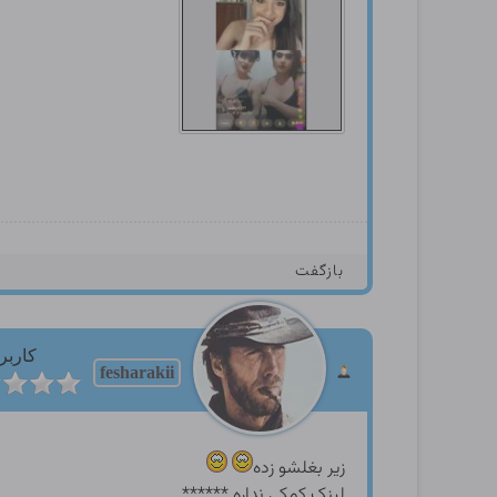
بازگفت
کاربر
fesharakii
زیر بغلشو زده
لینک کمکی نداره ******