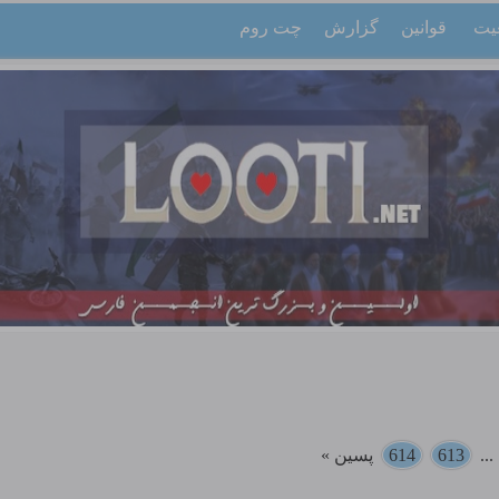
یت
قوانین
گزارش
چت روم
..
613
614
پسین »