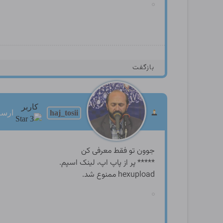
بازگفت
کاربر
haj_tosii
ارسالها
جوون تو فقط معرفی کن
***** پر از پاپ اپ‌، لینک اسپم.
hexupload ممنوع شد.