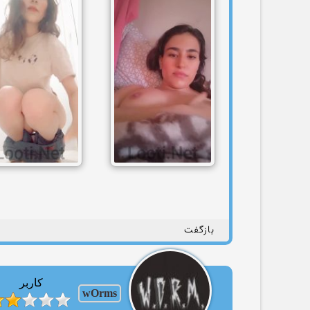
بازگفت
کاربر
wOrms