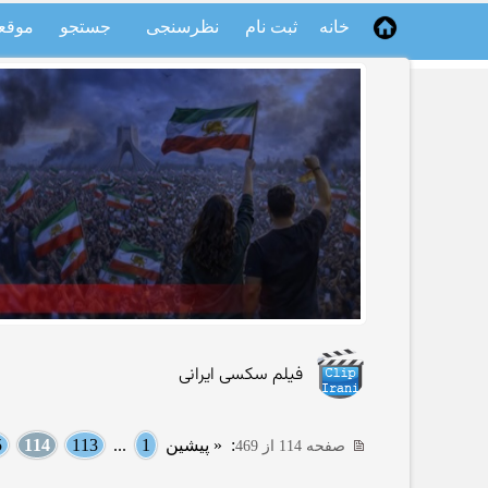
خانه
ثبت نام
نظرسنجی
جستجو
موقع
فیلم سکسی ایرانی
:
« پیشین
1
...
113
114
5
صفحه 114 از 469