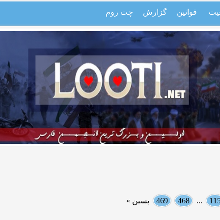
یت
قوانین
گزارش
چت روم
11
...
468
469
پسین »