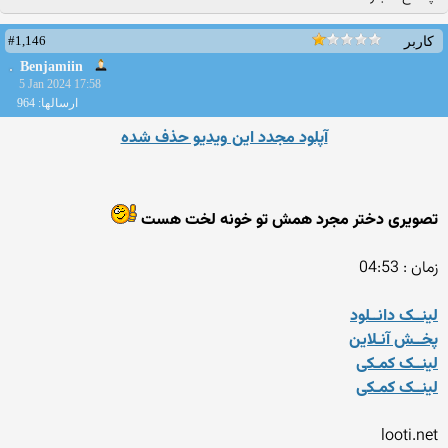
#1,146
کاربر
Benjamiin
5 Jan 2024 17:58
ارسالها: 964
آپلود مجدد این ویدیو حذف شده
تصویری دختر مجرد همش تو خونه لخت هست
زمان : 04:53
لینــک دانــلود
پخــش آنـلاین
لینــک کمـکی
لینــک کمـکی
looti.net