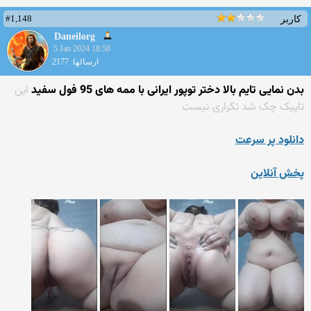
#1,148
کاربر
Daneilorg
5 Jan 2024 18:58
ارسالها: 2177
بدن نمایی تایم بالا دختر توپور ایرانی با ممه های 95 فول سفید
این
تاپیک چک شد تکراری نیست
دانلود پر سرعت
پخش آنلاین