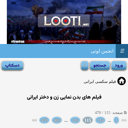
☰
انجمن لوتی
فیلم سکسی ایرانی
فیلم های بدن نمایی زن و دختر ایرانی
صفحه: 115 / 470
>>
470
469
...
116
115
114
...
1
<<