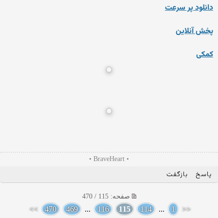
دانلود پر سرعت
پخش آنلاین
کمکی
• BraveHeart •
پاسخ
بازگفت
صفحه: 115 / 470
>>
470
469
...
116
115
114
...
1
<<