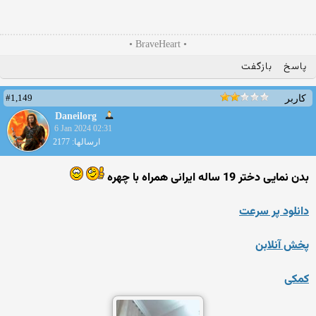
• BraveHeart •
پاسخ
بازگفت
#1,149
کاربر
Daneilorg
6 Jan 2024 02:31
ارسالها: 2177
بدن نمایی دختر 19 ساله ایرانی همراه با چهره
دانلود پر سرعت
پخش آنلابن
کمکی