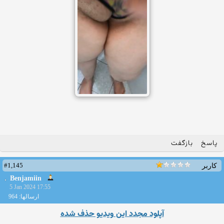
پاسخ
بازگفت
#1,145
کاربر
Benjamiin
5 Jan 2024 17:55
ارسالها: 964
آپلود مجدد این ویدیو حذف شده