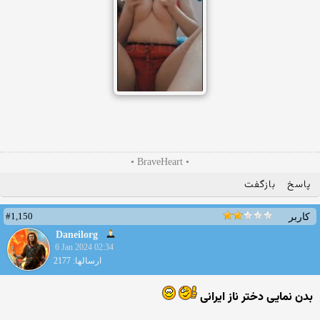
• BraveHeart •
پاسخ
بازگفت
#1,150
کاربر
Daneilorg
6 Jan 2024 02:34
ارسالها: 2177
بدن نمایی دختر ناز ایرانی