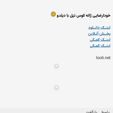
خودارضایی ژاله کوس تپل با دیلدو
لینــک دانــلود
پخــش آنـلاین
لینــک کمـکی
لینــک کمـکی
looti.net
پاسخ
بازگفت