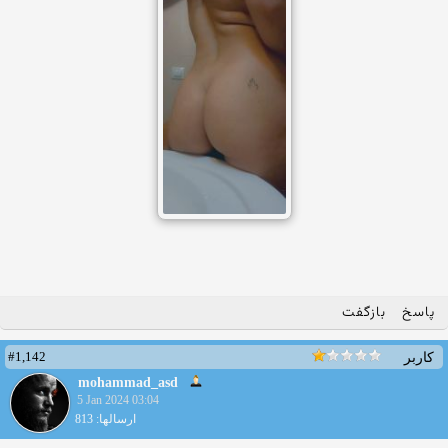
پاسخ
بازگفت
#1,142
کاربر
mohammad_asd
5 Jan 2024 03:04
ارسالها: 813