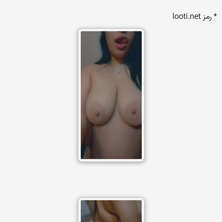
* رمز looti.net