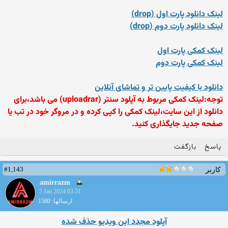
لینک دانلود پارت اول (drop)
لینک دانلود پارت دوم (drop)
لینک کمکی پارت اول
لینک کمکی پارت دوم
دانلود با کیفیت پایین تر و تماشای آنلاین
توجه:لینک کمکی مربوط به آپلود سنتر (uploadrar) می باشد،برای
دانلود از این سایت،لینک کمکی را کپی کرده و در مروگر خود در تب یا
صفحه جدید جایگذاری کنید.
پاسخ
بازگفت
#1,143
کاربر
amirrazm
5 Jan 2024 03:31
ارسالها: 1580
آپلود مجدد این ویدیو حذف شده