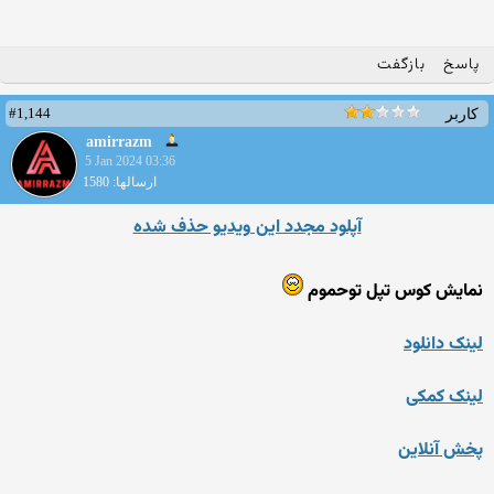
پاسخ
بازگفت
#1,144
کاربر
amirrazm
5 Jan 2024 03:36
ارسالها: 1580
آپلود مجدد این ویدیو حذف شده
نمایش کوس تپل توحموم
لینک دانلود
لینک کمکی
پخش آنلاین