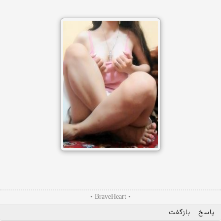
• BraveHeart •
پاسخ
بازگفت