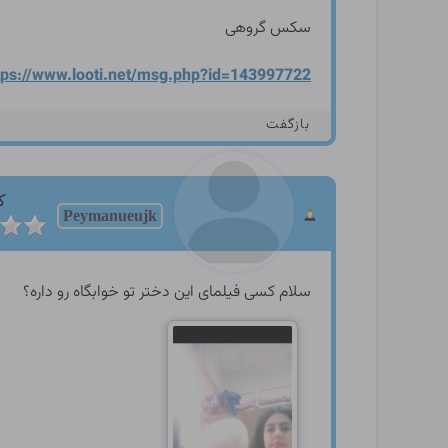
سکس گروهی
tps://www.looti.net/msg.p
hp?id=143997722
بازگفت
ک
Peymanueujk
سلام کسی فیلمای این دختر تو خوابگاه رو داره؟