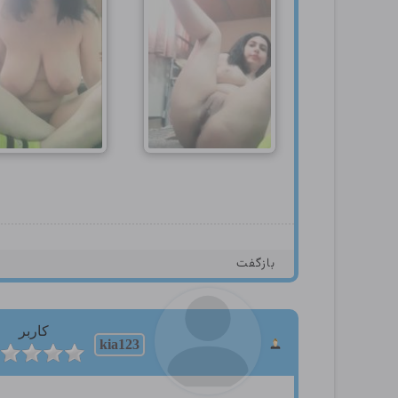
بازگفت
کاربر
kia123