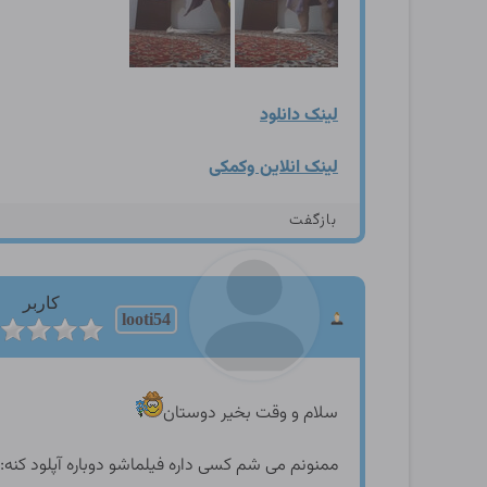
لینک دانلود
لینک انلاین وکمکی
بازگفت
کاربر
looti54
سلام و وقت بخیر دوستان
ممنونم می شم کسی داره فیلماشو دوباره آپلود کنه: