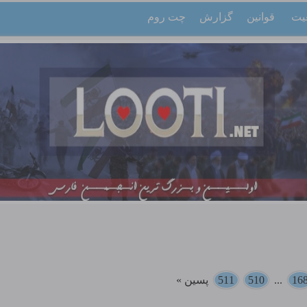
یت
قوانین
گزارش
چت روم
16
...
510
511
پسین »