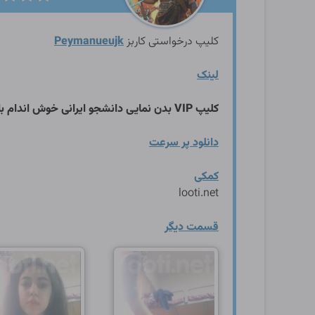
کلیپ درخواستی کاربز
Peymanueujk
لینک
کلیپ VIP بدن نمایی دانشجو ایرانی خوش اندام با ممه های 85 فول همراه با چهره .
دانلود پر سرعت
کمکی
looti.net
قسمت دیگر