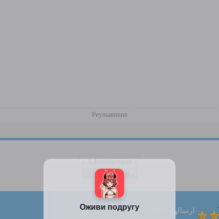
Peymannnnn
↓ Advertisement ↓
ارسالها: 2177