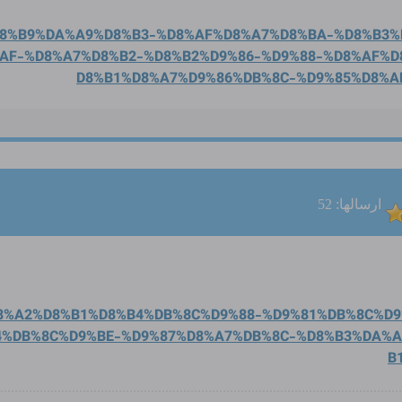
D8%B9%DA%A9%D8%B3-
%D8%AF%D8%A7%D8%BA-%D8%B3%
AF-%D8%A7%D8%B2-%D
8%B2%D9%86-%D9%88-%D8%AF%D
D8%B1%D8%A7%D9%86%DB%8C-%D9%
85%D8%A
ارسالها: 52
D8%A2%D8%B1%D8%B4%DB
%8C%D9%88-%D9%81%DB%8C%D9
4%DB%8C%D9%BE-%D9%
87%D8%A7%DB%8C-%D8%B3%DA%
B