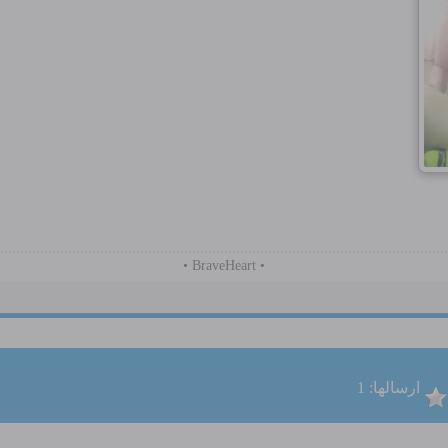
• BraveHeart •
ارسالها: 1