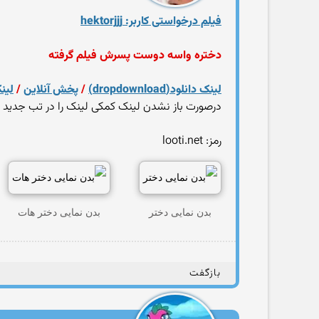
فیلم درخواستی کاربر: hektorjjj
دختره واسه دوست پسرش فیلم گرفته
لینک دانلود(dropdownload)
/
پخش آنلاین
/
لینک 
درصورت باز نشدن لینک کمکی لینک را در تب جدید
رمز: looti.net
بدن نمایی دختر
بدن نمایی دختر هات
بازگفت