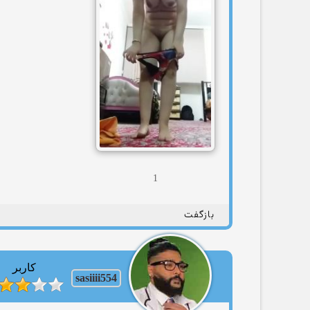
1
بازگفت
کاربر
sasiiii554