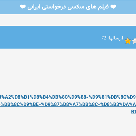
❤️ فیلم های سکسی درخواستی ایرانی ❤️
ارسالها: 72
D8%A2%D8%B1%D8%B4%DB
%8C%D9%88-%D9%81%DB%8C%D9
4%DB%8C%D9%BE-%D9%
87%D8%A7%DB%8C-%D8%B3%DA%
B