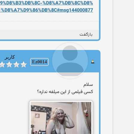
A9%
D8%B3%DB%8C-%D8%A7%DB%8C%D8%
1%D8%A7%D9%86%DB%8C#msg1440
00877
بازگفت
کاربر
Ez0014
سلام
کسی فیلمی از این میلفه نداره؟