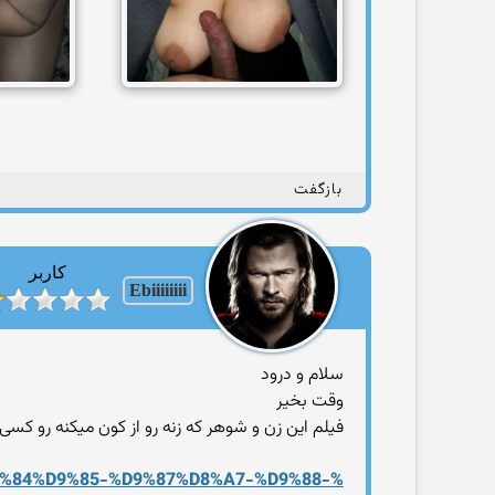
بازگفت
کاربر
Ebiiiiiiii
سلام و درود
وقت بخیر
فیلم این زن و شوهر که زنه رو از کون میکنه رو کسی د
%84
%D9%85-%D9%87%D8%A7-%D9%88-%