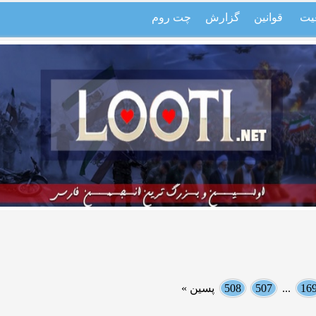
یت
قوانین
گزارش
چت روم
16
...
507
508
پسین »