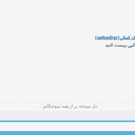
کمکی(uploadrar)
 کپی پیست کنید
دل سوخته تر از همه سوختگانم ...