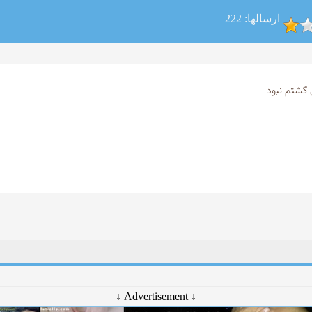
ارسالها: 222
گشتم نبود
↓ Advertisement ↓