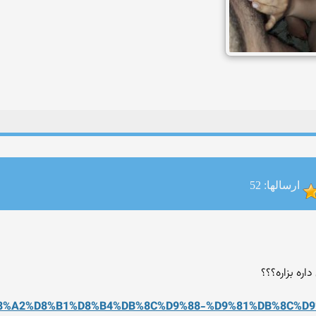
ارسالها: 52
اره بزاره؟؟؟
D8%A2%D8%B1%D8%B4%DB
%8C%D9%88-%D9%81%DB%8C%D9