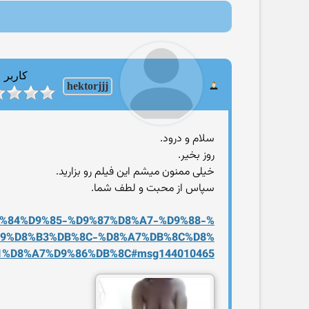
کاربر
hektorjjj
سلام و درود.
روز بخیر.
خیلی ممنون میشم این فیلم رو بزارید.
سپاس از محبت و لطف شما.
%84
%D9%85-%D9%87%D8%A7-%D9%88-%
A9%
D8%B3%DB%8C-%D8%A7%DB%8C%D8%
1%D8%A7%D9%86%DB%8C#msg1440
10465