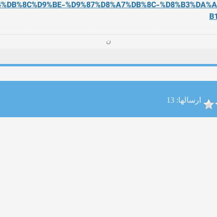
4%DB%8C%D9%BE-%D9%
87%D8%A7%DB%8C-%D8%B3%DA%
B
ن
ارسالها: 13