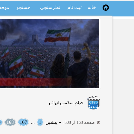
خانه
ثبت نام
نظرسنجی
جستجو
موقع
فیلم سکسی ایرانی
:
« پیشین
1
...
167
168
9
صفحه 168 از 508