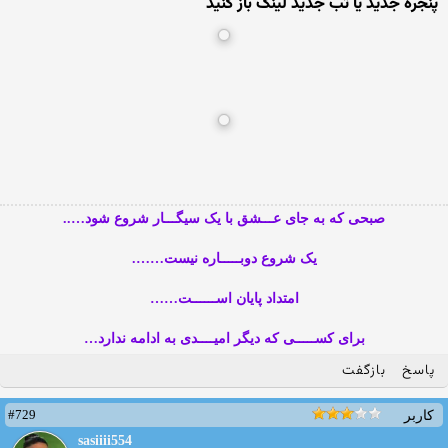
پنجره جدید یا تب جدید لینک باز کنید
صبحی که به جای عـــشق با یک سیگـــار شروع شود…..
یک شروع دوبـــــاره نیست…….
امتداد پایان اســــــت……
برای کســـــی که دیگر امیــــدی به ادامه ندارد…
پاسخ
بازگفت
#729
کاربر
sasiiii554