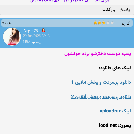
برای کســـــی که دیگر امیــــدی به ادامه ندارد…
پاسخ
بازگفت
#724
کاربر
Negin75
29 Jun 2026 08:13
ارسالها: 4469
پسره دوست دخترشو برده خونشون
لینک های دانلود:
دانلود پرسرعت و پخش آنلاین 1
دانلود پرسرعت و پخش آنلاین 2
لینک uploadrar
پسورد: looti.net