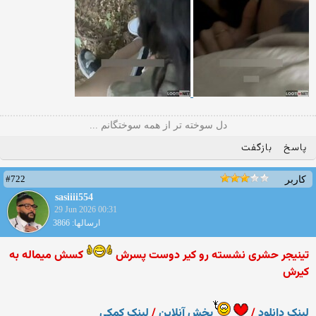
دل سوخته تر از همه سوختگانم ...
پاسخ
بازگفت
#722
کاربر
sasiiii554
29 Jun 2026 00:31
ارسالها: 3866
تینیجر حشری نشسته رو کیر دوست پسرش
کسش میماله به
کیرش
لینک دانلود
/
پخش آنلاین
/
لینک کمکی