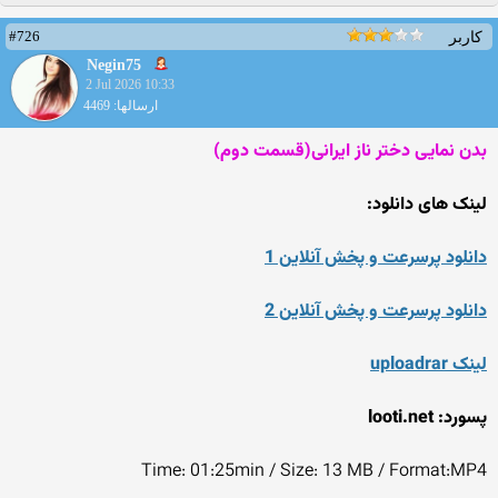
#726
کاربر
Negin75
2 Jul 2026 10:33
ارسالها: 4469
بدن نمایی دختر ناز ایرانی(قسمت دوم)
لینک های دانلود:
دانلود پرسرعت و پخش آنلاین 1
دانلود پرسرعت و پخش آنلاین 2
لینک uploadrar
پسورد: looti.net
Time: 01:25min / Size: 13 MB / Format:MP4