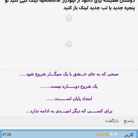
دوستان همیشه برای دانلود از آپلودرار uploadrar لینک کپی کنید تو
پنجره جدید یا تب جدید لینک باز کنید
صبحی که به جای عـــشق با یک سیگـــار شروع شود…..
یک شروع دوبـــــاره نیست…….
امتداد پایان اســــــت……
برای کســـــی که دیگر امیــــدی به ادامه ندارد…
پاسخ
بازگفت
#728
کاربر