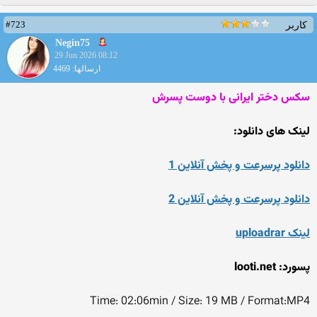
#723
کاربر
Negin75
29 Jun 2026 08:12
ارسالها: 4469
سکس دختر ایرانی با دوست پسرش
لینک های دانلود:
دانلود پرسرعت و پخش آنلاین 1
دانلود پرسرعت و پخش آنلاین 2
لینک uploadrar
پسورد: looti.net
Time: 02:06min / Size: 19 MB / Format:MP4