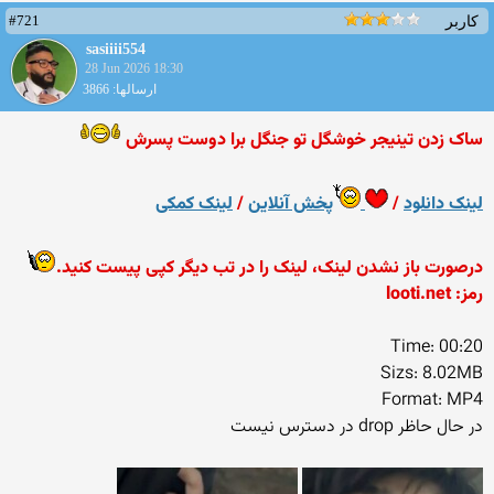
#721
کاربر
sasiiii554
28 Jun 2026 18:30
ارسالها: 3866
ساک زدن تینیجر خوشگل تو جنگل برا دوست پسرش
لینک دانلود
/
پخش آنلاین
/
لینک کمکی
درصورت باز نشدن لینک، لینک را در تب دیگر کپی پیست کنید.
رمز: looti.net
Time: 00:20
Sizs: 8.02MB
Format: MP4
در حال حاظر drop در دسترس نیست