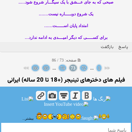
صبحی که به جای عـــشق با یک سیگـــار شروع شود…..
یک شروع دوبـــــاره نیست…….
امتداد پایان اســــــت……
برای کســـــی که دیگر امیــــدی به ادامه ندارد…
پاسخ
بازگفت
صفحه: 73 / 86
>>
86
85
...
74
73
72
...
1
<<
فیلم های دخترهای تینیجر (+18 تا 20 ساله) ایرانی
بیشتر...