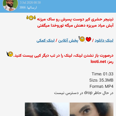
3 Jul 2026 00:50
ارسالها: 3866
تینیجر حشری کیر دوست پسرش رو ساک میزنه
آبش میاد میریزه دهنش میگه توروخدا میگفتی
لینک دانلود
/
پخش آنلاین
/
لینک کمکی
درصورت باز نشدن لینک، لینک را در تب دیگر کپی پیست کنید.
رمز: looti.net
Time: 01:33
Sizs: 35.3MB
Format: MP4
در حال حاظر drop در دسترس نیست