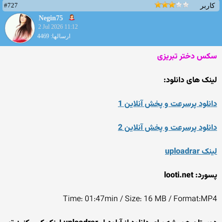
#727
کاربر
Negin75
2 Jul 2026 11:12
ارسالها: 4469
سکس دختر تبریزی
لینک های دانلود:
دانلود پرسرعت و پخش آنلاین 1
دانلود پرسرعت و پخش آنلاین 2
لینک uploadrar
پسورد: looti.net
Time: 01:47min / Size: 16 MB / Format:MP4