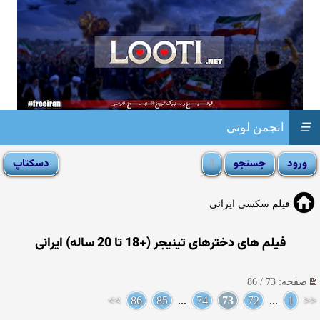
☰
انجمن لوتی
فیلم سکسی ایرانی
فیلم های دخترهای تینیجر (+18 تا 20 ساله) ایرانی
صفحه: 73 / 86
>>
86
85
...
74
73
72
...
1
<<