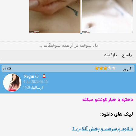
دل سوخته تر از همه سوختگانم ...
پاسخ
بازگفت
#730
کاربر
Negin75
4 Jul 2026 06:15
ارسالها: 4469
دختره با خیار کونشو میکنه
لینک های دانلود:
دانلود پرسرعت و پخش آنلاین 1