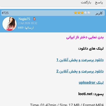
پاسخ
بازگفت
#725
کاربر
Negin75
2 Jul 2026 10:32
ارسالها: 4469
بدن نمایی دختر ناز ایرانی
لینک های دانلود:
دانلود پرسرعت و پخش آنلاین 1
دانلود پرسرعت و پخش آنلاین 2
لینک uploadrar
پسورد: looti.net
Time: 01:47min / Size: 17 MB / Format:MP4