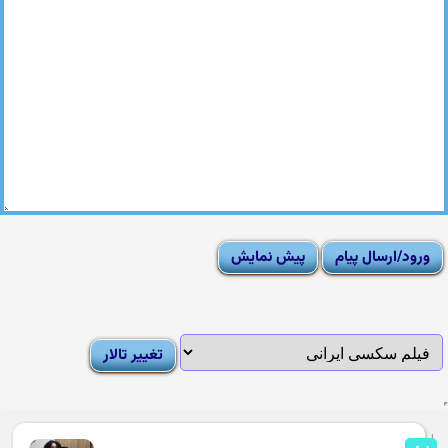
|
Moderator List
|
FAQ
|
How To
|
Rules
|
News
|
DMCA/Report Abuse (گزارش)