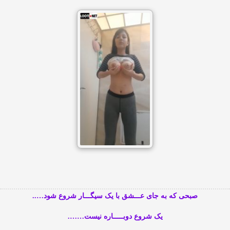
صبحی که به جای عـــشق با یک سیگـــار شروع شود…..
یک شروع دوبـــــاره نیست…….