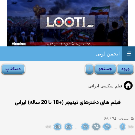
☰
انجمن لوتی
فیلم سکسی ایرانی
فیلم های دخترهای تینیجر (+18 تا 20 ساله) ایرانی
صفحه: 74 / 86
>>
86
85
...
75
74
73
...
1
<<