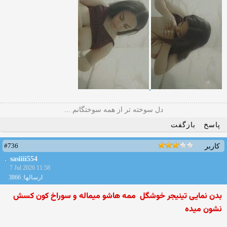
دل سوخته تر از همه سوختگانم ...
پاسخ
بازگفت
#736
کاربر
sasiiii554
7 Jul 2026 11:58
ارسالها: 3866
بدن نمایی تینیجر خوشگل
ممه هاشو میماله و سوراخ کون کسش
نشون میده