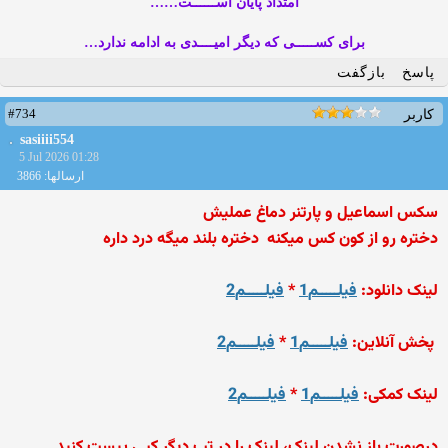
امتداد پایان اســــــت……
برای کســـــی که دیگر امیــــدی به ادامه ندارد…
پاسخ
بازگفت
#734
کاربر
sasiiii554
5 Jul 2026 01:28
ارسالها: 3866
سکس اسماعیل و پارتنر دماغ عملیش
دختره رو از کون کس میکنه
دختره بلند میگه درد داره
لینک دانلود:
فیلـــــم1
*
فیلـــــم2
پخش آنلاین:
فیلـــــم1
*
فیلـــــم2
لینک کمکی:
فیلـــــم1
*
فیلـــــم2
درصورت باز نشدن لینک، لینک را در تب دیگر کپی پیست کنید.