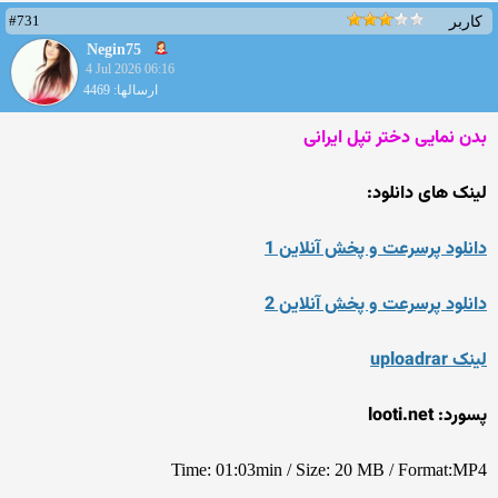
#731
کاربر
Negin75
4 Jul 2026 06:16
ارسالها: 4469
بدن نمایی دختر تپل ایرانی
لینک های دانلود:
دانلود پرسرعت و پخش آنلاین 1
دانلود پرسرعت و پخش آنلاین 2
لینک uploadrar
پسورد: looti.net
Time: 01:03min / Size: 20 MB / Format:MP4