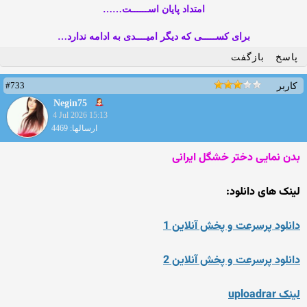
امتداد پایان اســــــت……
برای کســـــی که دیگر امیــــدی به ادامه ندارد…
پاسخ
بازگفت
#733
کاربر
Negin75
4 Jul 2026 15:13
ارسالها: 4469
بدن نمایی دختر خشگل ایرانی
لینک های دانلود:
دانلود پرسرعت و پخش آنلاین 1
دانلود پرسرعت و پخش آنلاین 2
لینک uploadrar