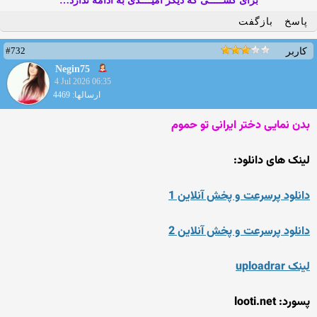
برای کســـــی که دیگر امیــــدی به ادامه ندارد…
پاسخ
بازگفت
#732
کاربر
Negin75
4 Jul 2026 06:35
ارسالها: 4469
بدن نمایی دختر ایرانی تو حموم
لینک های دانلود:
دانلود پرسرعت و پخش آنلاین 1
دانلود پرسرعت و پخش آنلاین 2
لینک uploadrar
پسورد: looti.net