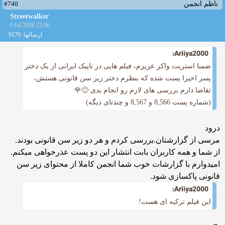
#740
ناظم انجمن
Streetwalker
9 Jul 2026 22:06
ارسالها: 9179
Ariiya2000:
ضمنا استریت واکر عزیزم، فیلم هایی در تاپیک ایرانی از یک دختر
پسر اخیرا پست شده که بنظرم دختر زیر سن قانونی هستش،
تقاضا دارم بررسی های لازم رو انجام بدی 🙂🌹
(شماره پست 8,566 و 8,567 و چندتای دیگه)
درود
مرسی از گزارشتان.بررسی کردم و هر دو زیر سن قانونی بودند.
از شما و همه کاربران بابت انتشار این دو‌ پست عذرخواهی میکنم.
امیدوارم با گزارشات خوب شما انجمن کاملا از محتوای زیر سن
قانونی پاکسازی شود.
Ariiya2000:
این فیلم ترکیه ای هست!