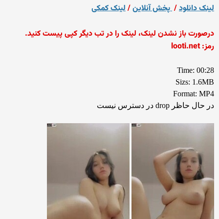
لینک دانلود
/
پخش آنلاین
/
لینک کمکی
درصورت باز نشدن لینک، لینک را در تب دیگر کپی پیست کنید.
رمز: looti.net
Time: 00:28
Sizs: 1.6MB
Format: MP4
در حال حاظر drop در دسترس نیست