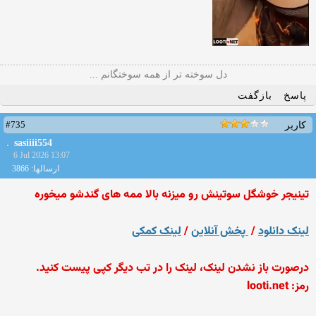
دل سوخته تر از همه سوختگانم ...
پاسخ
بازگفت
#735
کاربر
sasiiii554
6 Jul 2026 13:07
ارسالها: 3866
تینیجر خوشگل سوتینش رو میزنه بالا
ممه های گندشو میخوره
لینک دانلود
/
پخش آنلاین
/
لینک کمکی
درصورت باز نشدن لینک، لینک را در تب دیگر کپی پیست کنید.
رمز: looti.net