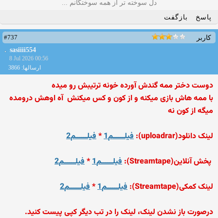
دل سوخته تر از همه سوختگانم ...
پاسخ
بازگفت
#737
کاربر
sasiiii554
8 Jul 2026 00:56
ارسالها: 3866
دوست دختر ممه گندش آورده خونه ترتیبش رو میده
با ممه هاش بازی میکنه و از کون و کس میکنش
آه اوهش درومده
میگه از کون نه
لینک دانلود(uploadrar):
فیلــــــم1
*
فیلــــــم2
پخش آنلاین(Streamtape):
فیلــــــم1
*
فیلــــــم2
لینک کمکی(Streamtape):
فیلــــــم1
*
فیلــــــم2
درصورت باز نشدن لینک، لینک را در تب دیگر کپی پیست کنید.