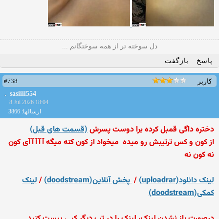
دل سوخته تر از همه سوختگانم ...
پاسخ
بازگفت
#738
کاربر
sasiiii554
8 Jul 2026 18:04
ارسالها: 3866
دختره داگی قمبل کرده برا دوست پسرش
(قسمت های قبل)
از کون و کس ترتیبش رو میده
میخواد از کون کنه میگه آآآآآی کون
نه کون نه
لینک دانلود(uploadrar)
/
پخش آنلاین(doodstream)
/
لینک
کمکی(doodstream)
درصورت باز نشدن لینک، لینک را در تب دیگر کپی پیست کنید.