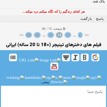
پاک شد.
هر کجای زندگیم را که نگاه میکنم درد میکند...
پاسخ
بازگفت
صفحه: 74 / 86
>>
86
85
...
75
74
73
...
1
<<
فیلم های دخترهای تینیجر (+18 تا 20 ساله) ایرانی
بیشتر...