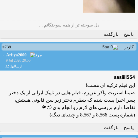
دل سوخته تر از همه سوختگانم ...
پاسخ
بازگفت
#739
کاربر
Ariiya2000
9 Jul 2026 20:56
ارسالها: 32
sasiiii554
این فیلم ترکیه ای هست!
ضمنا استریت واکر عزیزم، فیلم هایی در تاپیک ایرانی از یک دختر
پسر اخیرا پست شده که بنظرم دختر زیر سن قانونی هستش،
تقاضا دارم بررسی های لازم رو انجام بدی 🙂🌹
(شماره پست 8,566 و 8,567 و چندتای دیگه)
پاسخ
بازگفت