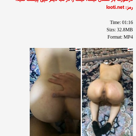
رمز: looti.net
Time: 01:16
Sizs: 32.8MB
Format: MP4