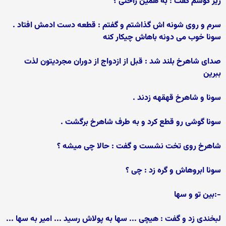
زیر گوشم گفت : به همین راحتی ؟
سرم و روی شونه اش گذاشتم و گفتم : قطعه دست ادمش افتاد .
سونا خوب می دونه باهاش چیکار کنه
صدای شاهرخ بلند شد : قبل از ازدواج از دوران مجردیتون لذت
ببرین
سونا و شاهرخ قهقهه زدند .
سونا گوشی رو قطع کرد و به طرف شاهرخ برگشت .
شاهرخ روی تخت نشست و گفت : حالا چی میشه ؟
سونا ابروهاش و گره زد : چی ؟
-:بین تو و سها
لبخندی زد و گفت : هیچی ... سها به پولاش رسید ... امیر به سها ...