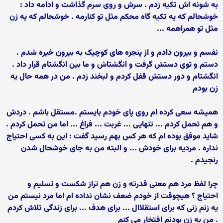
به شونه اش تکیه زدم . سرش و روی سرم گذاشت و ادامه داد :
خوشحالم که یه تکیه گاه محکم مثل تو کنارمه . خوشحالم که یه زن
مثل تو همراهمه ...
نفسم و بیرون دادم و از پنجره های کوچیک به بیرون خیره شدم .
دستم و توی دستش گرفت و انگشتاش و ما بین انگشتام قرار داد .
انگشتام و دور دستش قفل کردم و لبخند زدم . من در همه حال یه
زن بودم
همیشه سعی کرده ام روی پای خودم بایستم .مستقل باشم . دردش
و هم تحمل کردم ... تنهایی ... غربت ... فراغ ... اما من تحمل کردم .
شاید موفق بوده ام که هر کس بهم رسید گفت : این به کسی احتیاج
نداره . مردیه برای خودش ... و البته من به جای خوشحال شدن
رنجیدم .
چرا لفظ مرد هم معنی قدرته و زن هم تراز شکست و تسلیم و
احتیاج ؟ هیچوقت از خودم ضعف نشان نداده ام اما مرد نیستم من
یه زنم زنی که برای استقلاال ... برای هدف ... برای زندگی تلاش کردم
. من به زن بودنم افتخار می کنم