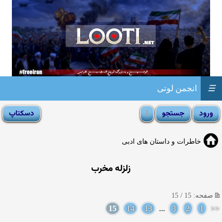
☰
انجمن لوتی
خاطرات و داستان های ادبی
زلزله مخرب
صفحه: 15 / 15
15
14
13
...
3
2
1
<<