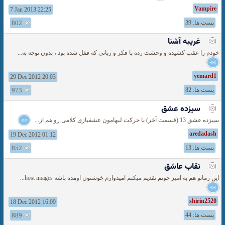
Vampire
7 Jan 2013 22:25
پست ها: 39
802
غریبه آشنا
خودم را عقب کشیده و وحشت زده با فکر و زبانی که قفل شده بود ، بدون توجه به...
»»
yemard1
29 Dec 2012 20:03
پست ها: 82
973
سیزده عشق
سیزده عشق 13 (قسمت آخر) با حرکت لبهامون عشقبازی کلامی رو هم از...
»»
aredadash
19 Dec 2012 01:12
پست ها: 13
852
نقاب عاشق
اين رمانو هم به امير جونم تقديم ميكنم اميدوارم خوشتون اومده باشه host images...
»»
shirin2520
18 Dec 2012 16:09
پست ها: 44
889