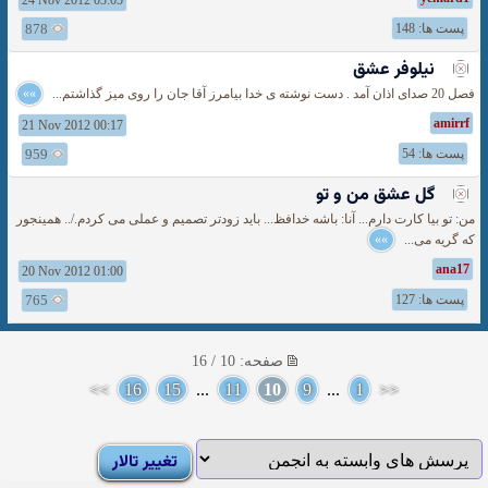
24 Nov 2012 03:05
پست ها: 148
878
نیلوفر عشق
فصل 20 صدای اذان آمد . دست نوشته ی خدا بیامرز آقا جان را روی میز گذاشتم...
»»
amirrf
21 Nov 2012 00:17
پست ها: 54
959
گل عشق من و تو
من: تو بیا کارت دارم... آنا: باشه خدافظ... باید زودتر تصمیم و عملی می کردم./.. همینجور
که گریه می...
»»
ana17
20 Nov 2012 01:00
پست ها: 127
765
صفحه: 10 / 16
>>
16
15
...
11
10
9
...
1
<<