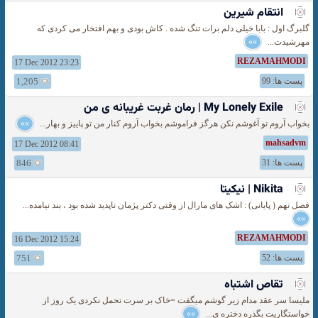
انتقام شیرین
گلبرگ اول : بابا خیلی دلم برات تنگ شده . کاش بودی و بهم افتخار می کردی که
مهرشیدت...
»»
REZAMAHMODI
17 Dec 2012 23:23
پست ها: 99
1,205
My Lonely Exile | رمان غربت غریبانه ی من
بخواب آروم تو آغوشم نکن هرگز فراموشم بخواب آروم کنار من تو پاییز و بهار...
»»
mahsadvm
17 Dec 2012 08:41
پست ها: 31
846
Nikita | نیكیتا
فصل نهم ( پایانی) : اشک های مارال از وقتی دکتر پژمان ناپدید شده بود ، بند نیامده...
»»
REZAMAHMODI
16 Dec 2012 15:24
پست ها: 52
751
تقاص اشتباه
ملیسا سر عقد مدام زیر گوشم میگفت =خاک بر سرت تحمل نکردی یک روز از
خواستگاریت بگذره دختره ی...
»»