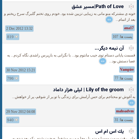
Path of Love|مسیر عشق
خونه ی مشترکه منو مانی به زیبایی تزیین شده بود..خودم روی تختم گلبرگ سرخ ریختم و
بعد از اتمام...
»»
ana17
2 Dec 2012 13:32
پست ها: 107
819
آن نیمه دیگر...
قسمت پایانی دستام توی جیب مانتوم بود... با نگرانی به بازپرس راشدی نگاه کردم... یه
عصا دستش بود...
»»
Vampire
30 Nov 2012 15:21
پست ها: 77
796
Lily of the groom | لیلی هزار داماد
به آغوش تو محتاجم برای حس آرامش برای زندگی با تو پر از شوقم، پر از خواهش...
»»
mahsadvm
29 Nov 2012 04:08
پست ها: 31
940
يك اس ام اس
مانی رفت سمت مهسا و منم با روجا و مریم مشغول صحبت شدم. یکم بعد دیدم یه