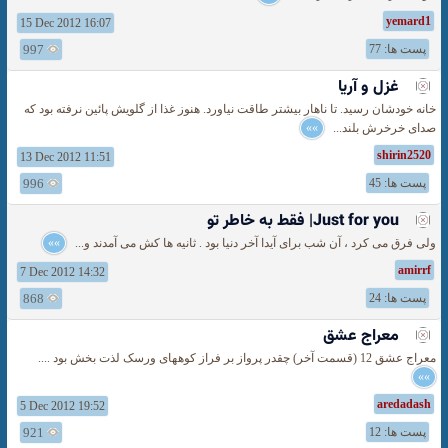
yemard1
15 Dec 2012 16:07
پست ها: 77
997
غزل و آریا
خانه خودشان رسید. تا ناهار بیشتر طاقت نیاورد. هنوز غذا از گلویش پائین نرفته بود که
صدای خرخرش بلند...
»»
shirin2520
13 Dec 2012 11:51
پست ها: 45
996
Just for you| فقط به خاطر تو
ولی فرق می کرد ، آن شب برای آیدا آخر دنیا بود . ثانیه ها کش می آمدند و...
»»
amirrf
7 Dec 2012 14:32
پست ها: 24
868
معراج عشق
معراج عشق 12 (قسمت آخر) چقدر پرواز بر فراز کوههای ورسک لذت بخش بود ....
»»
aredadash
5 Dec 2012 19:52
پست ها: 12
921