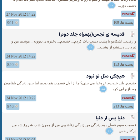
دستی دور...
»»
rezassi7
27 Nov 2012 14:22
پست ها: 109
991
قديسه ى نجس(بهمراه جلد دوم)
و رفت... اشكامو با پشت دست پاک كردم... خنديدم... دختره ى ديوونه... مونديم من و
تيرداد... دستشو از پشت...
»»
rezassi7
24 Nov 2012 14:22
پست ها: 153
850
هيچكى مثل تو نبود
خندیدم. بلند خندیدم. تروخدا می بینی؟ ما از اول قسمت هم بودیم اما ببین زندگی باهامون
چه بازیهایی کرد...
»»
rezassi7
24 Nov 2012 10:22
پست ها: 213
846
دنیا پس از دنیا
قسمت سوم فصل دوم زندگی من زندگي زناشويي من از همون شب شروع شد من
درکنار حس...
»»
yemard1