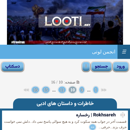
☰
انجمن لوتی
صفحه: 10 / 16
>>
16
15
...
11
10
9
...
1
<<
خاطرات و داستان های ادبی
Rokhsareh | رخساره
قسمت آخر در جواب همه سکوت کرد و به هیچ سوالی پاسخ نمی داد...دلش نمی خواست
حرف بزند...حرفی...
»»