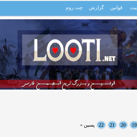
یت
قوانین
گزارش
چت روم
19
20
21
22
پسین »