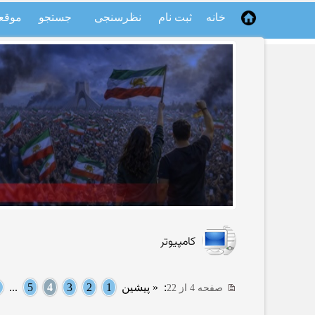
خانه
ثبت نام
نظرسنجی
جستجو
موقع
کامپیوتر
:
« پیشین
1
2
3
4
5
...
صفحه 4 از 22