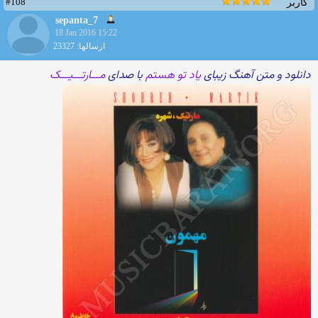
#108
کاربر
sepanta_7
18 Jan 2016 15:22
ارسالها: 23327
دانلود و متن آهنگ زیبای
یاد تو هستم
با صدای
مـــارتـــیـــک