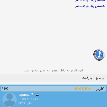
همش یاد تو هستم
همش یاد تو هستم
این کاربر به دلیل توهین به مدیریت بن شد.
پاسخ
بازگفت
#109
کاربر
sepanta_7
18 Jan 2016 15:22
ارسالها: 23327