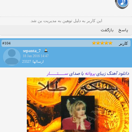
این کاربر به دلیل توهین به مدیریت بن شد.
پاسخ
بازگفت
#104
کاربر
sepanta_7
18 Jan 2016 14:47
ارسالها: 23327
دانلود آهنگ زیبای
پروانه
با صدای
ســـــتــــــار