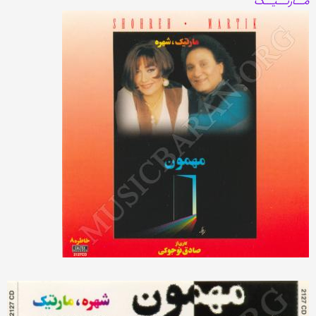
مـــارتـــیـــک