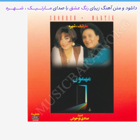
دانلود و متن آهنگ زیبای
رنگ عشق
با صدای
مـــارتـــیـــک ، شـــهـــره