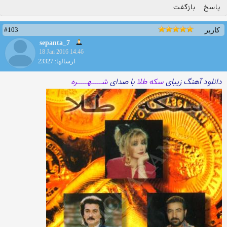
پاسخ
بازگفت
#103
کاربر
sepanta_7
18 Jan 2016 14:46
ارسالها: 23327
دانلود آهنگ زیبای
سکه طلا
با صدای
شـــــهـــــره