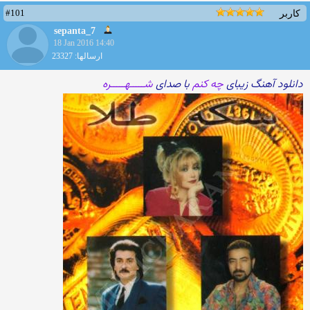
#101
کاربر
sepanta_7
18 Jan 2016 14:40
ارسالها: 23327
دانلود آهنگ زیبای
چه کنم
با صدای
شـــــهـــــره