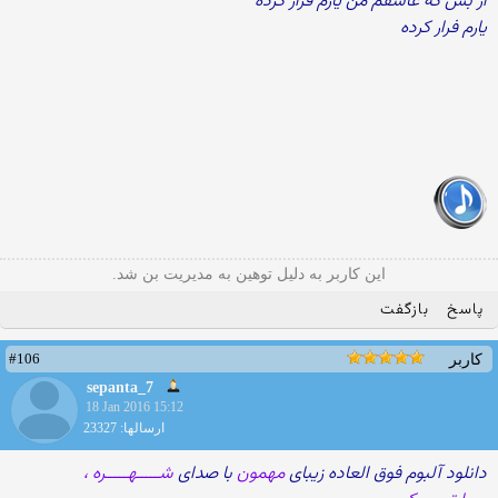
از بس که عاشقم من یارم فرار کرده
یارم فرار کرده
این کاربر به دلیل توهین به مدیریت بن شد.
پاسخ
بازگفت
#106
کاربر
sepanta_7
18 Jan 2016 15:12
ارسالها: 23327
دانلود آلبوم فوق العاده زیبای
مهمون
با صدای
شـــــهـــــره ،