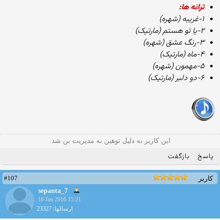
ترانه ها:
۱-غریبه (شهره)
۲-یا تو هستم (مارتیک)
۳-رنگ عشق (شهره)
۴-ماه (مارتیک)
۵-مهمون (شهره)
۶-دو دلبر (مارتیک)
این کاربر به دلیل توهین به مدیریت بن شد.
پاسخ
بازگفت
#107
کاربر
sepanta_7
18 Jan 2016 15:21
ارسالها: 23327