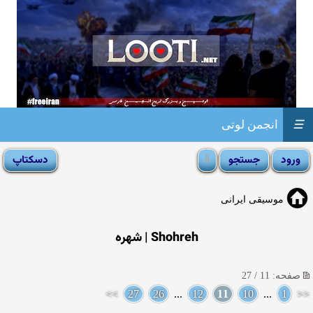
☰
انجمن لوتی
موسیقی ایرانی
Shohreh | شهره
صفحه: 11 / 27
>>
27
26
...
12
11
10
...
1
<<