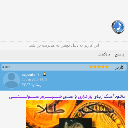
این کاربر به دلیل توهین به مدیریت بن شد.
پاسخ
بازگفت
#105
کاربر
sepanta_7
18 Jan 2016 14:49
ارسالها: 23327
دانلود آهنگ زیبای
یار فراری
با صدای
شــــهـــــٰرام صـــــولــــــتـــــی